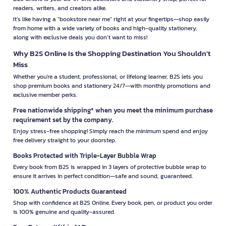
readers, writers, and creators alike.
It’s like having a "bookstore near me" right at your fingertips—shop easily
from home with a wide variety of books and high-quality stationery,
along with exclusive deals you don’t want to miss!
Why B2S Online Is the Shopping Destination You Shouldn’t
Miss
Whether you're a student, professional, or lifelong learner, B2S lets you
shop premium books and stationery 24/7—with monthly promotions and
exclusive member perks.
Free nationwide shipping* when you meet the minimum purchase
requirement set by the company.
Enjoy stress-free shopping! Simply reach the minimum spend and enjoy
free delivery straight to your doorstep.
Books Protected with Triple-Layer Bubble Wrap
Every book from B2S is wrapped in 3 layers of protective bubble wrap to
ensure it arrives in perfect condition—safe and sound, guaranteed.
100% Authentic Products Guaranteed
Shop with confidence at B2S Online. Every book, pen, or product you order
is 100% genuine and quality-assured.