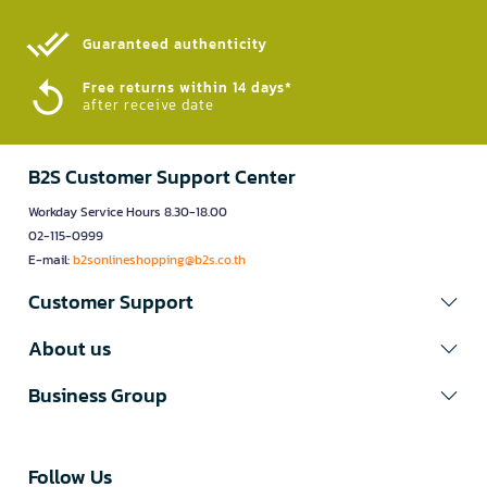
Guaranteed authenticity​
Free returns within 14 days*
after receive date
B2S Customer Support Center
Workday Service Hours 8.30-18.00
02-115-0999
E-mail:
b2sonlineshopping@b2s.co.th
Customer Support
About us
Business Group
Follow Us​