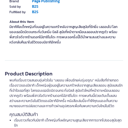
Page Publishing
Brand
B2S
Sold by
B2S
Fulfilled by
About this item
มิซากิคือเด็กหญิงที่จมอยู่ในความเศร้าหลังจากสูญเสียสุนัขที่รักยิ่ง เลออนไป โลก
ของเธอมืดมิดจนกระทั่งวันหนึ่ง บิลลี สุนัขที่หน้าตาเหมือนเลออนปรากฏตัว พร้อม
พี่สาวใจดีจากร้านดอกไม้ฮาชิโมโตะ การพบเจอครั้งนี้ได้นำพาแสงสว่างและความ
หวังกลับคืนมาในชีวิตของมิซากิอีกครั้ง
Product Description
พบกับเรื่องราวแสนอบอุ่นหัวใจใน "เลออน เพื่อนรักแห่งรุ่งอรุณ" หนังสือที่ถ่ายทอด
เรื่องราวของมิซากิ เด็กหญิงผู้จมอยู่ในความเศร้าหลังจากสูญเสียเลออน สุนัขแสนรัก
ที่เข้าใจเธอที่สุด โลกของเธอมืดมิดจนกระทั่งบิลลี สุนัขตัวใหม่ที่หน้าตาเหมือนเลออน
ปรากฏตัว พร้อมพี่สาวใจดีจากร้านดอกไม้ฮาชิโมโตะ การพบกันนี้ช่วยเติมเต็มแสง
สว่างและความหวังในชีวิตของมิซากิอีกครั้ง หนังสือเล่มนี้จะทำให้คุณมองเห็นความ
หมายของการปล่อยวางและการก้าวผ่านอุปสรรคเพื่อค้นพบความหวังใหม่ในชีวิต
คุณสมบัติสินค้า
เรื่องราวเกี่ยวกับมิซากิ เด็กหญิงที่เผชิญความสูญเสียจากการจากไปของสุนัขสุด
รัก