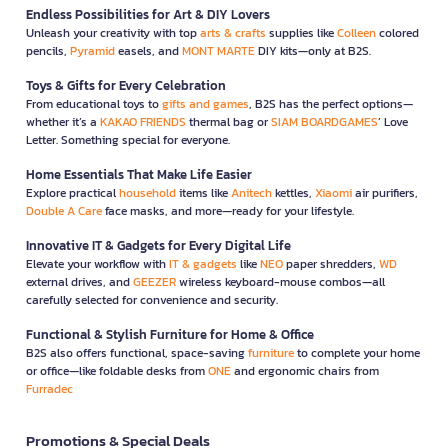
Endless Possibilities for Art & DIY Lovers
Unleash your creativity with top
arts & crafts
supplies like
Colleen
colored
pencils,
Pyramid
easels, and
MONT MARTE
DIY kits—only at B2S.
Toys & Gifts for Every Celebration
From educational toys to
gifts and games
, B2S has the perfect options—
whether it’s a
KAKAO FRIENDS
thermal bag or
SIAM BOARDGAMES
’ Love
Letter. Something special for everyone.
Home Essentials That Make Life Easier
Explore practical
household
items like
Anitech
kettles,
Xiaomi
air purifiers,
Double A Care
face masks, and more—ready for your lifestyle.
Innovative IT & Gadgets for Every Digital Life
Elevate your workflow with
IT & gadgets
like
NEO
paper shredders,
WD
external drives, and
GEEZER
wireless keyboard-mouse combos—all
carefully selected for convenience and security.
Functional & Stylish Furniture for Home & Office
B2S also offers functional, space-saving
furniture
to complete your home
or office—like foldable desks from
ONE
and ergonomic chairs from
Furradec
Promotions & Special Deals