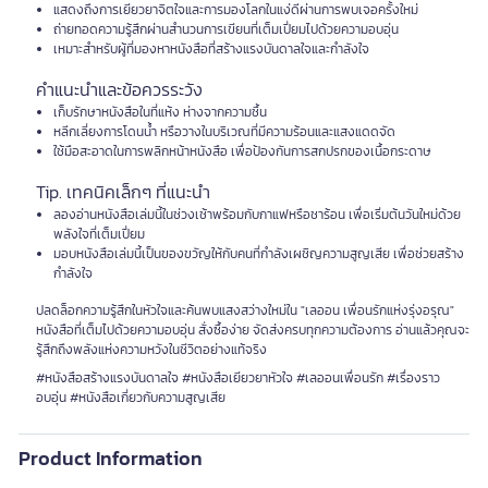
แสดงถึงการเยียวยาจิตใจและการมองโลกในแง่ดีผ่านการพบเจอครั้งใหม่
ถ่ายทอดความรู้สึกผ่านสำนวนการเขียนที่เต็มเปี่ยมไปด้วยความอบอุ่น
เหมาะสำหรับผู้ที่มองหาหนังสือที่สร้างแรงบันดาลใจและกำลังใจ
คำแนะนำและข้อควรระวัง
เก็บรักษาหนังสือในที่แห้ง ห่างจากความชื้น
หลีกเลี่ยงการโดนน้ำ หรือวางในบริเวณที่มีความร้อนและแสงแดดจัด
ใช้มือสะอาดในการพลิกหน้าหนังสือ เพื่อป้องกันการสกปรกของเนื้อกระดาษ
Tip. เทคนิคเล็กๆ ที่แนะนำ
ลองอ่านหนังสือเล่มนี้ในช่วงเช้าพร้อมกับกาแฟหรือชาร้อน เพื่อเริ่มต้นวันใหม่ด้วย
พลังใจที่เต็มเปี่ยม
มอบหนังสือเล่มนี้เป็นของขวัญให้กับคนที่กำลังเผชิญความสูญเสีย เพื่อช่วยสร้าง
กำลังใจ
ปลดล็อกความรู้สึกในหัวใจและค้นพบแสงสว่างใหม่ใน "เลออน เพื่อนรักแห่งรุ่งอรุณ"
หนังสือที่เต็มไปด้วยความอบอุ่น สั่งซื้อง่าย จัดส่งครบทุกความต้องการ อ่านแล้วคุณจะ
รู้สึกถึงพลังแห่งความหวังในชีวิตอย่างแท้จริง
#หนังสือสร้างแรงบันดาลใจ #หนังสือเยียวยาหัวใจ #เลออนเพื่อนรัก #เรื่องราว
อบอุ่น #หนังสือเกี่ยวกับความสูญเสีย
Product Information