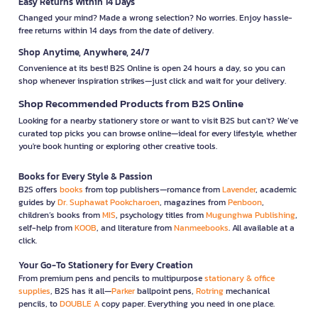
Easy Returns Within 14 Days
Changed your mind? Made a wrong selection? No worries. Enjoy hassle-
free returns within 14 days from the date of delivery.
Shop Anytime, Anywhere, 24/7
Convenience at its best! B2S Online is open 24 hours a day, so you can
shop whenever inspiration strikes—just click and wait for your delivery.
Shop Recommended Products from B2S Online
Looking for a nearby stationery store or want to visit B2S but can't? We’ve
curated top picks you can browse online—ideal for every lifestyle, whether
you're book hunting or exploring other creative tools.
Books for Every Style & Passion
B2S offers
books
from top publishers—romance from
Lavender
, academic
guides by
Dr. Suphawat Pookcharoen
, magazines from
Penboon
,
children’s books from
MIS
, psychology titles from
Mugunghwa Publishing
,
self-help from
KOOB
, and literature from
Nanmeebooks
. All available at a
click.
Your Go-To Stationery for Every Creation
From premium pens and pencils to multipurpose
stationary & office
supplies
, B2S has it all—
Parker
ballpoint pens,
Rotring
mechanical
pencils, to
DOUBLE A
copy paper. Everything you need in one place.