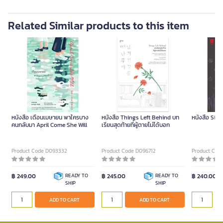
Related Similar products to this item
หนังสือ เดือนเมษายน พาใครบาง
หนังสือ Things Left Behind บท
หนังสือ Sin
คนกลับมา April Come She Will
เรียนสุดท้ายที่ผู้ตายไม่ได้บอก
Product Code D093332
Product Code D096712
Product Cod
฿ 249.00
READY TO
฿ 245.00
READY TO
฿ 240.00
SHIP
SHIP
ADD TO CART
ADD TO CART