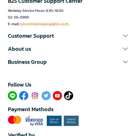
B2S Customer Support Center
Workday Service Hours 8.30-18.00
02-115-0999
E-mail:
b2sonlineshopping@b2s.co.th
Customer Support
About us
Business Group
Follow Us​
Payment Methods
Verified by