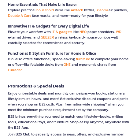
Home Essentials That Make Life Easier
Explore practical
household
items like
Anitech
kettles,
Xiaomi
air purifiers,
Double A Care
face masks, and more—ready for your lifestyle.
Innovative IT & Gadgets for Every Digital Life
Elevate your workflow with
IT & gadgets
like
NEO
paper shredders,
WD
external drives, and
GEEZER
wireless keyboard-mouse combos—all
carefully selected for convenience and security.
Functional & Stylish Furniture for Home & Office
B2S also offers functional, space-saving
furniture
to complete your home
or office—like foldable desks from
ONE
and ergonomic chairs from
Furradec
Promotions & Special Deals
Enjoy unbeatable deals and monthly campaigns—on books, stationery,
lifestyle must-haves, and more! Get exclusive discount coupons and perks
when you shop on B2S.co.th. Plus, free nationwide shipping* when you
meet the minimum purchase requirement set by the company.
B2S brings everything you need to match your lifestyle—books, writing
tools, educational toys, and furniture. Shop easily anytime, anywhere with
the B2S App.
Join B2S Club to get early access to news, offers, and exclusive member