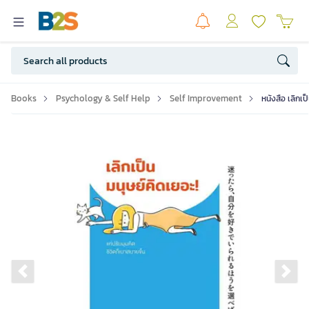
Books
Psychology & Self Help
Self Improvement
หนังสือ เลิกเ
Previous slide
Ne