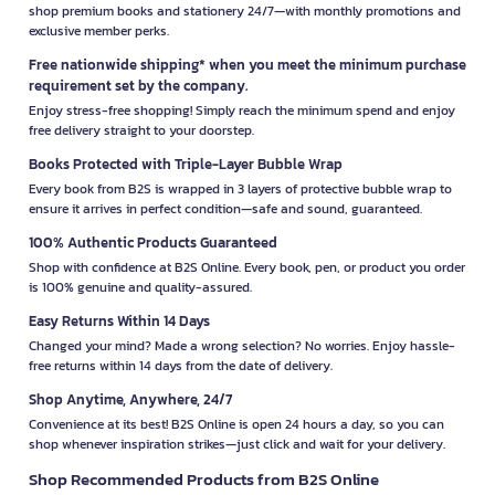
shop premium books and stationery 24/7—with monthly promotions and
exclusive member perks.
Free nationwide shipping* when you meet the minimum purchase
requirement set by the company.
Enjoy stress-free shopping! Simply reach the minimum spend and enjoy
free delivery straight to your doorstep.
Books Protected with Triple-Layer Bubble Wrap
Every book from B2S is wrapped in 3 layers of protective bubble wrap to
ensure it arrives in perfect condition—safe and sound, guaranteed.
100% Authentic Products Guaranteed
Shop with confidence at B2S Online. Every book, pen, or product you order
is 100% genuine and quality-assured.
Easy Returns Within 14 Days
Changed your mind? Made a wrong selection? No worries. Enjoy hassle-
free returns within 14 days from the date of delivery.
Shop Anytime, Anywhere, 24/7
Convenience at its best! B2S Online is open 24 hours a day, so you can
shop whenever inspiration strikes—just click and wait for your delivery.
Shop Recommended Products from B2S Online