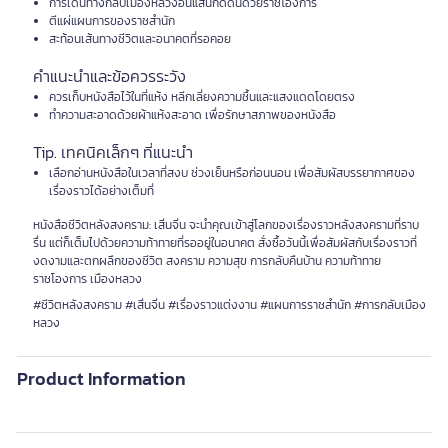
การเดินทางกลับเมืองหลวงอันแสนกดดันด้วยราชโองการ
ตีแผ่แผนการของราชสำนัก
สะท้อนเส้นทางชีวิตและอนาคตที่รอคอย
คำแนะนำและข้อควรระวัง
ควรเก็บหนังสือไว้ในที่แห้ง หลีกเลี่ยงความชื้นและแสงแดดโดยตรง
ทำความสะอาดด้วยผ้าแห้งสะอาด เพื่อรักษาสภาพของหนังสือ
Tip. เทคนิคเล็กๆ ที่แนะนำ
เลือกอ่านหนังสือในเวลาที่สงบ ช่วงเย็นหรือก่อนนอน เพื่อสัมผัสบรรยากาศของ
เรื่องราวได้อย่างเต็มที่
หนังสือชีวิตหลังสงคราม: เสิ่นจิ่น จะนำคุณเข้าสู่โลกของเรื่องราวหลังสงครามที่ราบ
รื่น แต่ก็เต็มไปด้วยความท้าทายที่รออยู่ในอนาคต สั่งซื้อวันนี้เพื่อสัมผัสกับเรื่องราวที่
งดงามและตกผลึกของชีวิต สงคราม ความสุข การกลับคืนบ้าน ความท้าทาย
ราชโองการ เมืองหลวง
#ชีวิตหลังสงคราม #เสิ่นจิ่น #เรื่องราวแต่งงาน #แผนการราชสำนัก #การกลับเมือง
หลวง
Product Information