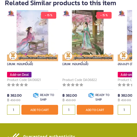
Related Similar products to this item
- 15 %
- 15 %
หนังสือ ยอดพธูพลิกชะตา เล่ม 4
หนังสือ ยอดพธูพลิกชะตา เล่ม 3
หนังสือ เกิดภ
(สนพ. หอมหมื่นลี้)
(สนพ. หอมหมื่นลี้)
ฮองเฮา (ที่รัก
Add-on Deal
Add-on De
Product Code DA06821
Product Code DA06822
Product Cod
฿ 382.00
READY TO
฿ 382.00
READY TO
฿ 382.00
฿
SHIP
฿
SHIP
฿
450.00
450.00
450.00
ADD TO CART
ADD TO CART
Guaranteed authenticity​