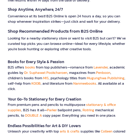
free returns within 14 days from the date of delivery.
Shop Anytime, Anywhere, 24/7
Convenience at its best! B2S Online is open 24 hours a day, so you can
shop whenever inspiration strikes—just click and wait for your delivery.
Shop Recommended Products from B2S Online
Looking for a nearby stationery store or want to visit B2S but can't? We’ve
curated top picks you can browse online—ideal for every lifestyle, whether
you're book hunting or exploring other creative tools.
Books for Every Style & Passion
B2S offers
books
from top publishers—romance from
Lavender
, academic
guides by
Dr. Suphawat Pookcharoen
, magazines from
Penboon
,
children’s books from
MIS
, psychology titles from
Mugunghwa Publishing
,
self-help from
KOOB
, and literature from
Nanmeebooks
. All available at a
click.
Your Go-To Stationery for Every Creation
From premium pens and pencils to multipurpose
stationary & office
supplies
, B2S has it all—
Parker
ballpoint pens,
Rotring
mechanical
pencils, to
DOUBLE A
copy paper. Everything you need in one place.
Endless Possibilities for Art & DIY Lovers
Unleash your creativity with top
arts & crafts
supplies like
Colleen
colored