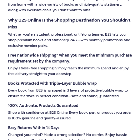
from home with a wide variety of books and high-quality stationery,
along with exclusive deals you don’t want to miss!
Why B2S Online Is the Shopping Destination You Shouldn’t
Miss
Whether you're a student, professional, or lifelong learner, B2S lets you
shop premium books and stationery 24/7—with monthly promotions and
exclusive member perks.
Free nationwide shipping* when you meet the minimum purchase
requirement set by the company.
Enjoy stress-free shopping! Simply reach the minimum spend and enjoy
free delivery straight to your doorstep.
Books Protected with Triple-Layer Bubble Wrap
Every book from B2S is wrapped in 3 layers of protective bubble wrap to
ensure it arrives in perfect condition—safe and sound, guaranteed.
100% Authentic Products Guaranteed
Shop with confidence at B2S Online. Every book, pen, or product you order
is 100% genuine and quality-assured.
Easy Returns Within 14 Days
Changed your mind? Made a wrong selection? No worries. Enjoy hassle-