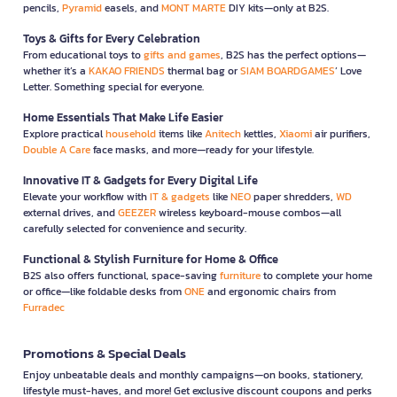
pencils,
Pyramid
easels, and
MONT MARTE
DIY kits—only at B2S.
Toys & Gifts for Every Celebration
From educational toys to
gifts and games
, B2S has the perfect options—
whether it’s a
KAKAO FRIENDS
thermal bag or
SIAM BOARDGAMES
’ Love
Letter. Something special for everyone.
Home Essentials That Make Life Easier
Explore practical
household
items like
Anitech
kettles,
Xiaomi
air purifiers,
Double A Care
face masks, and more—ready for your lifestyle.
Innovative IT & Gadgets for Every Digital Life
Elevate your workflow with
IT & gadgets
like
NEO
paper shredders,
WD
external drives, and
GEEZER
wireless keyboard-mouse combos—all
carefully selected for convenience and security.
Functional & Stylish Furniture for Home & Office
B2S also offers functional, space-saving
furniture
to complete your home
or office—like foldable desks from
ONE
and ergonomic chairs from
Furradec
Promotions & Special Deals
Enjoy unbeatable deals and monthly campaigns—on books, stationery,
lifestyle must-haves, and more! Get exclusive discount coupons and perks