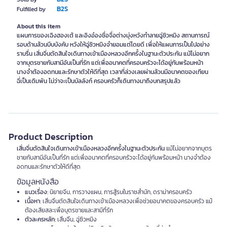
B2S
Fulfilled by
About this item
แผนการของเฉิงฮองเต้ และอิงอ๋องซื่อจื่อต่างมุ่งหวังทำลายฉู่ซิวหมิง สถานการณ์
รอบด้านล้วนบีบบังคับ หวังให้ฉู่ซิวหมิงจำยอมแต่โดยดี เพื่อให้แผนการเป็นไปอย่าง
ราบรื่น เสิ่นจิ่นตัดสินใจเดินทางเข้าเมืองหลวงอีกครั้งในฐานะตัวประกัน แม้ไม่อยาก
จากบุตรชายกับสามีอันเป็นที่รัก แต่เพื่ออนาคตที่ครอบครัวจะได้อยู่กันพร้อมหน้า
นางจำต้องอดทนและรักษาตัวให้ดีที่สุด เวลาที่ล่วงเลยผ่านล้วนมีอนาคตของเทียน
ฉี่เป็นเดิมพัน ไม่ว่าจะเป็นบัลลังก์ ครอบครัวก็เดินทางมาถึงบทสรุปแล้ว
Product Description
เสิ่นจิ่นตัดสินใจเดินทางเข้าเมืองหลวงอีกครั้งในฐานะตัวประกัน
แม้ไม่อยากจากบุตร
ชายกับสามีอันเป็นที่รัก แต่เพื่ออนาคตที่ครอบครัวจะได้อยู่กันพร้อมหน้า นางจำต้อง
อดทนและรักษาตัวให้ดีที่สุด
ข้อมูลหนังสือ
แนวเรื่อง:
นิยายจีน, การวางแผน, การสู้รบในราชสำนัก, ดราม่าครอบครัว
เนื้อหา:
เสิ่นจิ่นตัดสินใจเดินทางเข้าเมืองหลวงเพื่อช่วยอนาคตของครอบครัว แม้
ต้องเสียสละเพื่อบุตรชายและสามีที่รัก
ตัวละครหลัก:
เสิ่นจิ่น, ฉู่ซิวหมิง