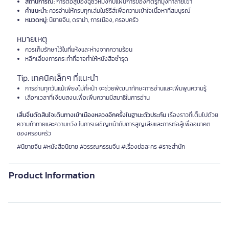
สถานการณ์:
การต่อสู้ของฉู่ซิวหมิงกับแผนการของศัตรูที่มุ่งทำลายเขา
คำแนะนำ:
ควรอ่านให้ครบทุกเล่มในซีรีส์เพื่อความเข้าใจเนื้อหาที่สมบูรณ์
หมวดหมู่:
นิยายจีน, ดราม่า, การเมือง, ครอบครัว
หมายเหตุ
ควรเก็บรักษาไว้ในที่แห้งและห่างจากความร้อน
หลีกเลี่ยงการกระทำที่อาจทำให้หนังสือชำรุด
Tip. เทคนิคเล็กๆ ที่แนะนำ
การอ่านทุกวันแม้เพียงไม่กี่หน้า จะช่วยพัฒนาทักษะการอ่านและเพิ่มพูนความรู้
เลือกเวลาที่เงียบสงบเพื่อเพิ่มความมีสมาธิในการอ่าน
เสิ่นจิ่นตัดสินใจเดินทางเข้าเมืองหลวงอีกครั้งในฐานะตัวประกัน
เรื่องราวที่เต็มไปด้วย
ความท้าทายและความหวัง ในการเผชิญหน้ากับการสูญเสียและการต่อสู้เพื่ออนาคต
ของครอบครัว
#นิยายจีน #หนังสือนิยาย #วรรณกรรมจีน #เรื่องย่อละคร #ราชสำนัก
Product Information