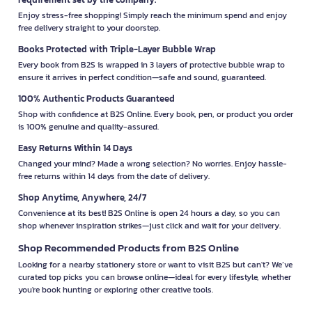
Enjoy stress-free shopping! Simply reach the minimum spend and enjoy
free delivery straight to your doorstep.
Books Protected with Triple-Layer Bubble Wrap
Every book from B2S is wrapped in 3 layers of protective bubble wrap to
ensure it arrives in perfect condition—safe and sound, guaranteed.
100% Authentic Products Guaranteed
Shop with confidence at B2S Online. Every book, pen, or product you order
is 100% genuine and quality-assured.
Easy Returns Within 14 Days
Changed your mind? Made a wrong selection? No worries. Enjoy hassle-
free returns within 14 days from the date of delivery.
Shop Anytime, Anywhere, 24/7
Convenience at its best! B2S Online is open 24 hours a day, so you can
shop whenever inspiration strikes—just click and wait for your delivery.
Shop Recommended Products from B2S Online
Looking for a nearby stationery store or want to visit B2S but can't? We’ve
curated top picks you can browse online—ideal for every lifestyle, whether
you're book hunting or exploring other creative tools.