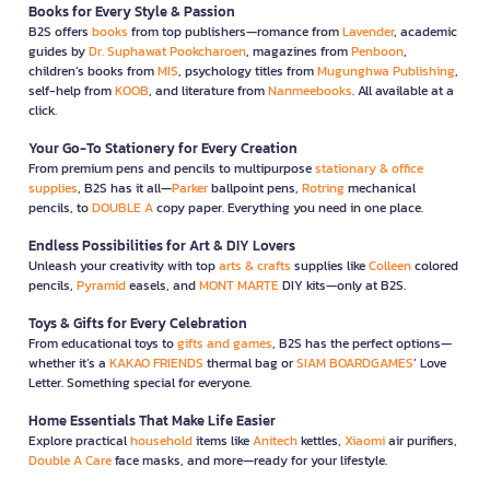
Books for Every Style & Passion
B2S offers
books
from top publishers—romance from
Lavender
, academic
guides by
Dr. Suphawat Pookcharoen
, magazines from
Penboon
,
children’s books from
MIS
, psychology titles from
Mugunghwa Publishing
,
self-help from
KOOB
, and literature from
Nanmeebooks
. All available at a
click.
Your Go-To Stationery for Every Creation
From premium pens and pencils to multipurpose
stationary & office
supplies
, B2S has it all—
Parker
ballpoint pens,
Rotring
mechanical
pencils, to
DOUBLE A
copy paper. Everything you need in one place.
Endless Possibilities for Art & DIY Lovers
Unleash your creativity with top
arts & crafts
supplies like
Colleen
colored
pencils,
Pyramid
easels, and
MONT MARTE
DIY kits—only at B2S.
Toys & Gifts for Every Celebration
From educational toys to
gifts and games
, B2S has the perfect options—
whether it’s a
KAKAO FRIENDS
thermal bag or
SIAM BOARDGAMES
’ Love
Letter. Something special for everyone.
Home Essentials That Make Life Easier
Explore practical
household
items like
Anitech
kettles,
Xiaomi
air purifiers,
Double A Care
face masks, and more—ready for your lifestyle.