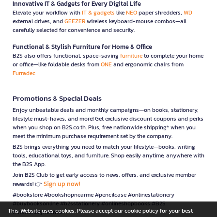
Innovative IT & Gadgets for Every Digital Life
Elevate your workflow with
IT & gadgets
like
NEO
paper shredders,
WD
external drives, and
GEEZER
wireless keyboard-mouse combos—all
carefully selected for convenience and security.
Functional & Stylish Furniture for Home & Office
B2S also offers functional, space-saving
furniture
to complete your home
or office—like foldable desks from
ONE
and ergonomic chairs from
Furradec
Promotions & Special Deals
Enjoy unbeatable deals and monthly campaigns—on books, stationery,
lifestyle must-haves, and more! Get exclusive discount coupons and perks
when you shop on B2S.co.th. Plus, free nationwide shipping* when you
meet the minimum purchase requirement set by the company.
B2S brings everything you need to match your lifestyle—books, writing
tools, educational toys, and furniture. Shop easily anytime, anywhere with
the B2S App.
Join B2S Club to get early access to news, offers, and exclusive member
Sign up now!
rewards! 👉
#bookstore #bookshopnearme #pencilcase #onlinestationery
#buybooksonline #b2sstationery #onlineshopbooks #B2S
This Website uses cookies. Please accept our cookie policy for your best
#stationerynearme