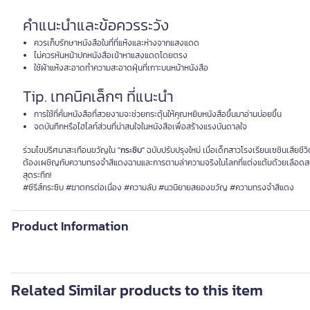
คำแนะนำและข้อควรระวัง
ควรเก็บรักษาหนังสือในที่ที่แห้งและห่างจากแสงแดด
ไม่ควรหันหน้าปกหนังสือเข้าหาแสงแดดโดยตรง
ใช้ผ้าแห้งสะอาดทำความสะอาดฝุ่นที่เกาะบนหน้าหนังสือ
Tip. เทคนิคเล็กๆ ที่แนะนำ
การใช้ที่คั่นหนังสือที่สวยงามจะช่วยกระตุ้นให้คุณหยิบหนังสือขึ้นมาอ่านบ่อยขึ้น
จดบันทึกหรือไฮไลท์ส่วนที่น่าสนใจในหนังสือเพื่อสร้างแรงบันดาลใจ
ร่วมไขปริศนาสะเทือนขวัญใน
"กระซิบ"
ฉบับปรับปรุงใหม่ เมื่อเด็กสาวโรงเรียนเซชินเสียชีวิ
ต้องเผชิญกับความทรงจำสีแดงฉานและการตามล่าความจริงในโลกที่แต่งแต้มด้วยเลือดสดและ
สุดระทึก!
#ซีรีส์กระซิบ #ฆาตกรต่อเนื่อง #ความลับ #นวนิยายสยองขวัญ #ความทรงจำสีแดง
Product Information
Related Similar products to this item