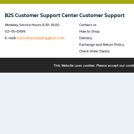
B2S Customer Support Center
Customer Support
Workday Service Hours 8.30-18.00
Contact us
02-115-0999
How to Shop
E-mail:
b2sonlineshopping@b2s.co.th
Delivery
Exchange and Return Policy
Check Order Status
This Website uses cookies. Please accept our cooki