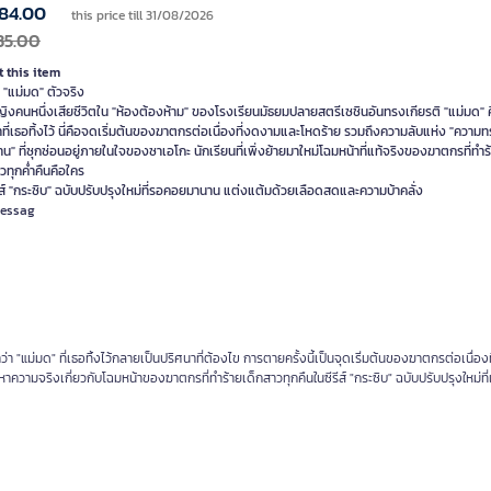
84.00
this price till 31/08/2026
35.00
 this item
 "แม่มด" ตัวจริง
ิงคนหนึ่งเสียชีวิตใน "ห้องต้องห้าม" ของโรงเรียนมัธยมปลายสตรีเซชินอันทรงเกียรติ "แม่มด" 
ที่เธอทิ้งไว้ นี่คือจดเริ่มต้นของฆาตกรต่อเนื่องที่งดงามและโหดร้าย รวมถึงความลับแห่ง "ความ
" ที่ซุกซ่อนอยู่ภายในใจของซาเอโกะ นักเรียนที่เพิ่งย้ายมาใหม่โฉมหน้าที่แท้จริงของฆาตกรที่ทำร
วทุกค่ำคืนคือใคร
ส์ "กระซิบ" ฉบับปรับปรุงใหม่ที่รอคอยมานาน แต่งแต้มด้วยเลือดสดและความบ้าคลั่ง
Messag
 "แม่มด" ที่เธอทิ้งไว้กลายเป็นปริศนาที่ต้องไข การตายครั้งนี้เป็นจุดเริ่มต้นของฆาตกรต่อเนื่องท
วามจริงเกี่ยวกับโฉมหน้าของฆาตกรที่ทำร้ายเด็กสาวทุกคืนในซีรีส์ "กระซิบ" ฉบับปรับปรุงใหม่ที่