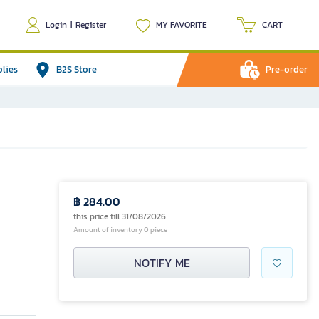
Login
|
Register
MY FAVORITE
CART
plies
B2S Store
Pre-order
฿ 284.00
this price till 31/08/2026
Amount of inventory 0 piece
NOTIFY ME