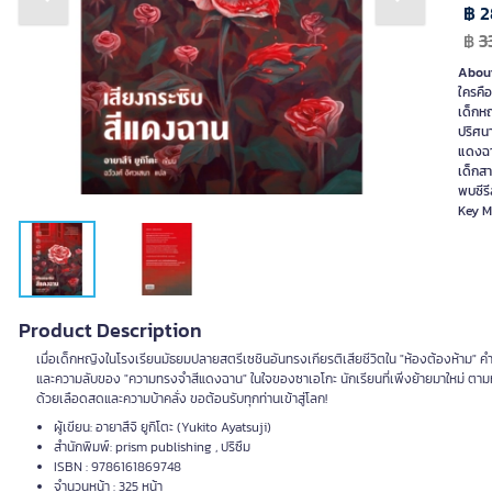
Previous slide
Next slide
฿ 2
฿
3
About
ใครคือ
เด็กหญ
ปริศนา
แดงฉาน
เด็กสา
พบซีรี
Key 
Product Description
เมื่อเด็กหญิงในโรงเรียนมัธยมปลายสตรีเซชินอันทรงเกียรติเสียชีวิตใน "ห้องต้องห้าม" คำว่า
และความลับของ "ความทรงจำสีแดงฉาน" ในใจของซาเอโกะ นักเรียนที่เพิ่งย้ายมาใหม่ ตามหาค
ด้วยเลือดสดและความบ้าคลั่ง ขอต้อนรับทุกท่านเข้าสู่โลก!
ผู้เขียน: อายาสึจิ ยูกิโตะ (Yukito Ayatsuji)
สำนักพิมพ์: prism publishing , ปริซึม
ISBN : 9786161869748
จำนวนหน้า : 325 หน้า