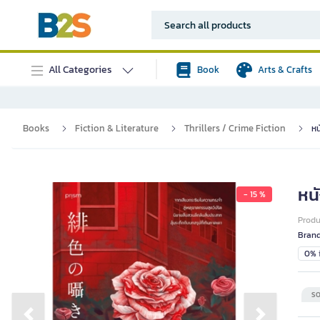
All Categories
Book
Arts & Crafts
Books
Fiction & Literature
Thrillers / Crime Fiction
หน
หน
- 15 %
Prod
Bran
0% i
SO