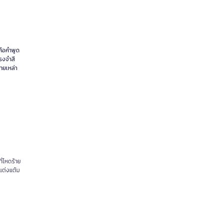
คือคำพูด
ทรงจำสี
้ายเหล่า
ี่โหดร้าย
แต่งแต้ม