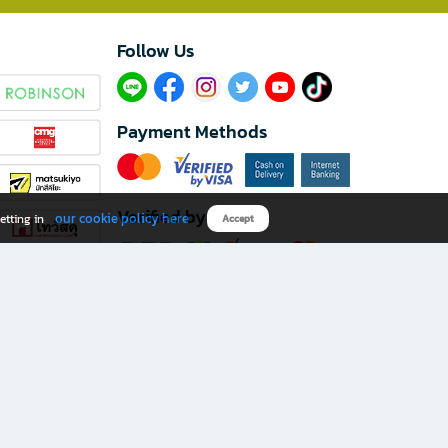
Follow Us​
Payment Methods
Verified by
our cookie policy here
etting in
Accept
Download B2S app