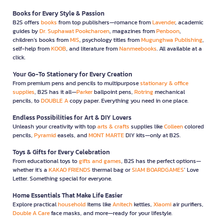
Books for Every Style & Passion
B2S offers
books
from top publishers—romance from
Lavender
, academic
guides by
Dr. Suphawat Pookcharoen
, magazines from
Penboon
,
children’s books from
MIS
, psychology titles from
Mugunghwa Publishing
,
self-help from
KOOB
, and literature from
Nanmeebooks
. All available at a
click.
Your Go-To Stationery for Every Creation
From premium pens and pencils to multipurpose
stationary & office
supplies
, B2S has it all—
Parker
ballpoint pens,
Rotring
mechanical
pencils, to
DOUBLE A
copy paper. Everything you need in one place.
Endless Possibilities for Art & DIY Lovers
Unleash your creativity with top
arts & crafts
supplies like
Colleen
colored
pencils,
Pyramid
easels, and
MONT MARTE
DIY kits—only at B2S.
Toys & Gifts for Every Celebration
From educational toys to
gifts and games
, B2S has the perfect options—
whether it’s a
KAKAO FRIENDS
thermal bag or
SIAM BOARDGAMES
’ Love
Letter. Something special for everyone.
Home Essentials That Make Life Easier
Explore practical
household
items like
Anitech
kettles,
Xiaomi
air purifiers,
Double A Care
face masks, and more—ready for your lifestyle.