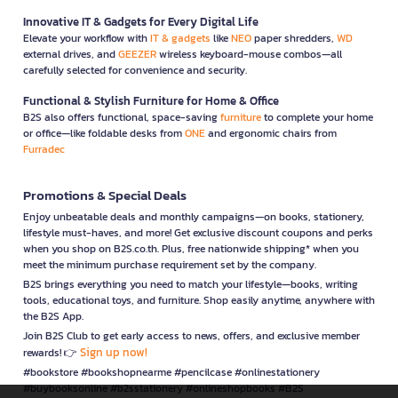
Innovative IT & Gadgets for Every Digital Life
Elevate your workflow with
IT & gadgets
like
NEO
paper shredders,
WD
external drives, and
GEEZER
wireless keyboard-mouse combos—all
carefully selected for convenience and security.
Functional & Stylish Furniture for Home & Office
B2S also offers functional, space-saving
furniture
to complete your home
or office—like foldable desks from
ONE
and ergonomic chairs from
Furradec
Promotions & Special Deals
Enjoy unbeatable deals and monthly campaigns—on books, stationery,
lifestyle must-haves, and more! Get exclusive discount coupons and perks
when you shop on B2S.co.th. Plus, free nationwide shipping* when you
meet the minimum purchase requirement set by the company.
B2S brings everything you need to match your lifestyle—books, writing
tools, educational toys, and furniture. Shop easily anytime, anywhere with
the B2S App.
Join B2S Club to get early access to news, offers, and exclusive member
Sign up now!
rewards! 👉
#bookstore #bookshopnearme #pencilcase #onlinestationery
#buybooksonline #b2sstationery #onlineshopbooks #B2S