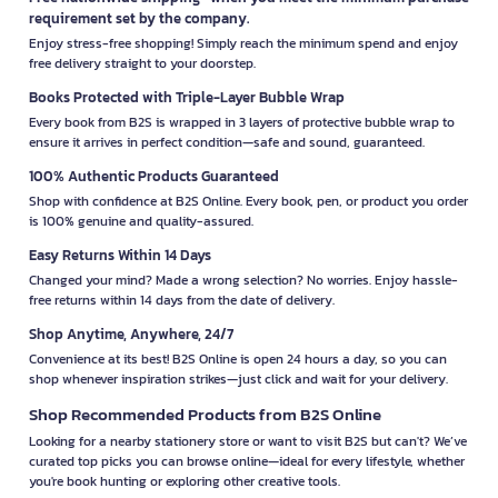
requirement set by the company.
Enjoy stress-free shopping! Simply reach the minimum spend and enjoy
free delivery straight to your doorstep.
Books Protected with Triple-Layer Bubble Wrap
Every book from B2S is wrapped in 3 layers of protective bubble wrap to
ensure it arrives in perfect condition—safe and sound, guaranteed.
100% Authentic Products Guaranteed
Shop with confidence at B2S Online. Every book, pen, or product you order
is 100% genuine and quality-assured.
Easy Returns Within 14 Days
Changed your mind? Made a wrong selection? No worries. Enjoy hassle-
free returns within 14 days from the date of delivery.
Shop Anytime, Anywhere, 24/7
Convenience at its best! B2S Online is open 24 hours a day, so you can
shop whenever inspiration strikes—just click and wait for your delivery.
Shop Recommended Products from B2S Online
Looking for a nearby stationery store or want to visit B2S but can't? We’ve
curated top picks you can browse online—ideal for every lifestyle, whether
you're book hunting or exploring other creative tools.