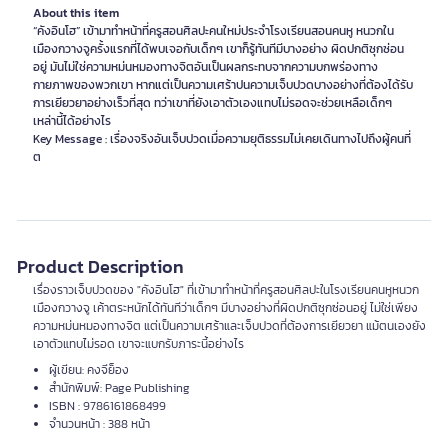
About this item
“คังอินโฮ” เข้ามาทำหน้าที่ครูสอนศิลปะคนใหม่ประจำโรงเรียนสอนคนหู หนวกใน
เมืองกวางจูครั้งแรกที่ได้พบเจอกับเด็กๆ เขาก็รู้ทันทีมีบางอย่าง ผิดปกติซุกซ่อน
อยู่ มันไม่ใช่ความหม่นหมองทางจิตอันเป็นผลกระทบจากความบกพร่องทาง
กายภาพของพวกเขา หากแต่เป็นความเศร้าปนความเจ็บปวดบางอย่างที่ต้องได้รับ
การเยียวยาอย่างเร็วที่สุด ทว่าเขาที่ยังเอาตัวเองแทบไม่รอดจะช่วยเหลือเด็กๆ
เหล่านี้ได้อย่างไร
Key Message : เรื่องจริงอันเจ็บปวดเมื่อความยุติธรรมไม่เคยเดินทางไปถึงผู้คนที่
ต
Product Description
เรื่องราวเจ็บปวดของ "คังอินโฮ" ที่เข้ามาทำหน้าที่ครูสอนศิลปะในโรงเรียนคนหูหนวก
เมืองกวางจู เค้าตระหนักได้ทันทีว่าเด็กๆ มีบางอย่างที่ผิดปกติซุกซ่อนอยู่ ไม่ใช่เพียง
ความหม่นหมองทางจิต แต่เป็นความเศร้าและเจ็บปวดที่ต้องการเยียวยา แม้ตนเองยัง
เอาตัวแทบไม่รอด เขาจะแบกรับภาระนี้อย่างไร
ผู้เขียน: คงจีย็อง
สำนักพิมพ์: Page Publishing
ISBN : 9786161868499
จำนวนหน้า : 388 หน้า