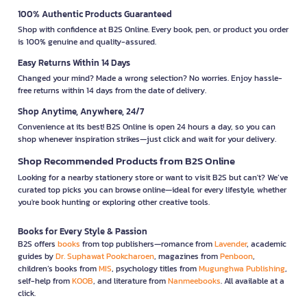
100% Authentic Products Guaranteed
Shop with confidence at B2S Online. Every book, pen, or product you order
is 100% genuine and quality-assured.
Easy Returns Within 14 Days
Changed your mind? Made a wrong selection? No worries. Enjoy hassle-
free returns within 14 days from the date of delivery.
Shop Anytime, Anywhere, 24/7
Convenience at its best! B2S Online is open 24 hours a day, so you can
shop whenever inspiration strikes—just click and wait for your delivery.
Shop Recommended Products from B2S Online
Looking for a nearby stationery store or want to visit B2S but can't? We’ve
curated top picks you can browse online—ideal for every lifestyle, whether
you're book hunting or exploring other creative tools.
Books for Every Style & Passion
B2S offers
books
from top publishers—romance from
Lavender
, academic
guides by
Dr. Suphawat Pookcharoen
, magazines from
Penboon
,
children’s books from
MIS
, psychology titles from
Mugunghwa Publishing
,
self-help from
KOOB
, and literature from
Nanmeebooks
. All available at a
click.