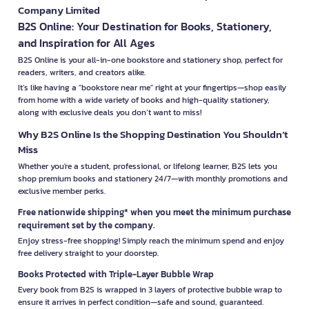
Company Limited
B2S Online: Your Destination for Books, Stationery,
and Inspiration for All Ages
B2S Online is your all-in-one bookstore and stationery shop, perfect for
readers, writers, and creators alike.
It’s like having a "bookstore near me" right at your fingertips—shop easily
from home with a wide variety of books and high-quality stationery,
along with exclusive deals you don’t want to miss!
Why B2S Online Is the Shopping Destination You Shouldn’t
Miss
Whether you're a student, professional, or lifelong learner, B2S lets you
shop premium books and stationery 24/7—with monthly promotions and
exclusive member perks.
Free nationwide shipping* when you meet the minimum purchase
requirement set by the company.
Enjoy stress-free shopping! Simply reach the minimum spend and enjoy
free delivery straight to your doorstep.
Books Protected with Triple-Layer Bubble Wrap
Every book from B2S is wrapped in 3 layers of protective bubble wrap to
ensure it arrives in perfect condition—safe and sound, guaranteed.