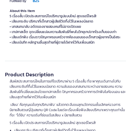
B2S
Fulfilled by
About this item
5 เรื่องสั้น เปิดประสบการณ์ไขปริศนารูปแบบใหม่ สุดเซอร์ไพรส์!
• เสียงกระซิบ ปริศนาที่เด็กสาวผู้เสียชีวิตทิ้งไว้ในเพลงบัลลาด
• บทสนทนาลับ อดีตของชายสองคนที่ไม่อาจเปิดเผย
• เทปคาสเซ็ต จุดเปลี่ยนแปลงความสัมพันธ์ที่พบในวิทยุเทปจากโรงเก็บของเก่า
• เสียงดักฟัง เรื่องราวปัญหาครอบครัวจากห้องนอนของเด็กสาวผู้อยากเป็นอิสระ
• เสียงบันทึก หลักฐานชิ้นสุดท้ายที่ผู้ตายได้ฝากไว้กับเพื่อนสนิท
Product Description
สัมผัสประสบการณ์ใหม่ในการแก้ไขปริศนาผ่าน 5 เรื่องสั้น ที่จะพาคุณเดินทางไปกับ
เสียงกระซิบที่ทิ้งไว้ในเพลงบัลลาด ความลับของบทสนทนาระหว่างชายสองคน ความ
สัมพันธ์ที่เปลี่ยนแปลงโดยเทปคาสเซ็ต ปัญหาครอบครัวจากการดักฟังในห้องนอน และ
เสียงสุดท้ายที่ฝากไว้กับเพื่อนสนิท
เสียง’ คือกุญแจไขทุกปริศนาฟัง’ แล้วตกตะลึงขนลุกนวัตกรรมชั้นเลิศแห่งวงการ
นิยายสืบสวนญี่ปุ่นสแกน QR Code ในแต่ละเรื่องเพื่อฟังเสียงปริศนาเพราะคุณเท่านั้น
ที่จะ “ได้ยิน” ความจริงที่ซ่อนเร้น!เสียง x นิยายสืบสวน
5 เรื่องสั้น เปิดประสบการณ์ไขปริศนารูปแบบใหม่ สุดเซอร์ไพรส์!
เสียงกระซิบ ปริศนาที่เด็กสาวผู้เสียชีวิตทิ้งไว้ในเพลงบัลลาด