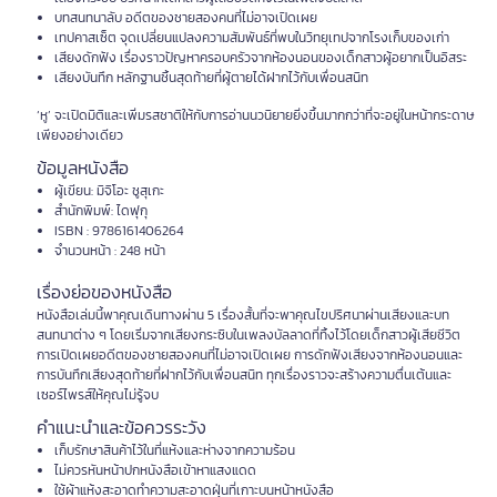
บทสนทนาลับ อดีตของชายสองคนที่ไม่อาจเปิดเผย
เทปคาสเซ็ต จุดเปลี่ยนแปลงความสัมพันธ์ที่พบในวิทยุเทปจากโรงเก็บของเก่า
เสียงดักฟัง เรื่องราวปัญหาครอบครัวจากห้องนอนของเด็กสาวผู้อยากเป็นอิสระ
เสียงบันทึก หลักฐานชิ้นสุดท้ายที่ผู้ตายได้ฝากไว้กับเพื่อนสนิท
‘หู’ จะเปิดมิติและเพิ่มรสชาติให้กับการอ่านนวนิยายยิ่งขึ้นมากกว่าที่จะอยู่ในหน้ากระดาษ
เพียงอย่างเดียว
ข้อมูลหนังสือ
ผู้เขียน: มิจิโอะ ชูสุเกะ
สำนักพิมพ์: ไดฟุกุ
ISBN : 9786161406264
จำนวนหน้า : 248 หน้า
เรื่องย่อของหนังสือ
หนังสือเล่มนี้พาคุณเดินทางผ่าน 5 เรื่องสั้นที่จะพาคุณไขปริศนาผ่านเสียงและบท
สนทนาต่าง ๆ โดยเริ่มจากเสียงกระซิบในเพลงบัลลาดที่ทิ้งไว้โดยเด็กสาวผู้เสียชีวิต
การเปิดเผยอดีตของชายสองคนที่ไม่อาจเปิดเผย การดักฟังเสียงจากห้องนอนและ
การบันทึกเสียงสุดท้ายที่ฝากไว้กับเพื่อนสนิท ทุกเรื่องราวจะสร้างความตื่นเต้นและ
เซอร์ไพรส์ให้คุณไม่รู้จบ
คำแนะนำและข้อควรระวัง
เก็บรักษาสินค้าไว้ในที่แห้งและห่างจากความร้อน
ไม่ควรหันหน้าปกหนังสือเข้าหาแสงแดด
ใช้ผ้าแห้งสะอาดทำความสะอาดฝุ่นที่เกาะบนหน้าหนังสือ