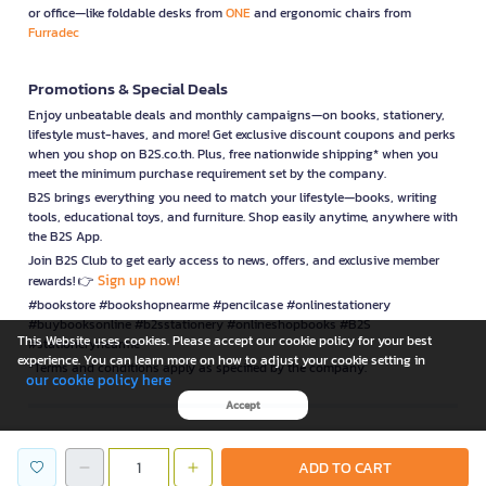
or office—like foldable desks from
ONE
and ergonomic chairs from
Furradec
Promotions & Special Deals
Enjoy unbeatable deals and monthly campaigns—on books, stationery,
lifestyle must-haves, and more! Get exclusive discount coupons and perks
when you shop on B2S.co.th. Plus, free nationwide shipping* when you
meet the minimum purchase requirement set by the company.
B2S brings everything you need to match your lifestyle—books, writing
tools, educational toys, and furniture. Shop easily anytime, anywhere with
the B2S App.
Join B2S Club to get early access to news, offers, and exclusive member
Sign up now!
rewards! 👉
#bookstore #bookshopnearme #pencilcase #onlinestationery
#buybooksonline #b2sstationery #onlineshopbooks #B2S
This Website uses cookies. Please accept our cookie policy for your best
#stationerynearme
experience. You can learn more on how to adjust your cookie setting in
*Terms and conditions apply as specified by the company.
our cookie policy here
Accept
is a company operating under
ADD TO CART