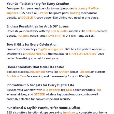
Your Go-To Stationery for Every Creation
From premium pens and pencils to multipurpose
stationary & office
supplies
, B2S has it all—
Parker
ballpoint pens,
Rotring
mechanical
pencils, to
DOUBLE A
copy paper. Everything you need in one place.
Endless Possibilities for Art & DIY Lovers
Unleash your creativity with top
arts & crafts
supplies like
Colleen
colored
pencils,
Pyramid
easels, and
MONT MARTE
DIY kits—only at B2S.
Toys & Gifts for Every Celebration
From educational toys to
gifts and games
, B2S has the perfect options—
whether it’s a
KAKAO FRIENDS
thermal bag or
SIAM BOARDGAMES
’ Love
Letter. Something special for everyone.
Home Essentials That Make Life Easier
Explore practical
household
items like
Anitech
kettles,
Xiaomi
air purifiers,
Double A Care
face masks, and more—ready for your lifestyle.
Innovative IT & Gadgets for Every Digital Life
Elevate your workflow with
IT & gadgets
like
NEO
paper shredders,
WD
external drives, and
GEEZER
wireless keyboard-mouse combos—all
carefully selected for convenience and security.
Functional & Stylish Furniture for Home & Office
B2S also offers functional, space-saving
furniture
to complete your home