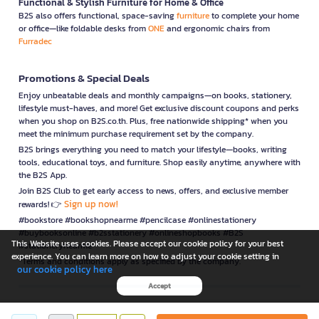
Functional & Stylish Furniture for Home & Office
B2S also offers functional, space-saving
furniture
to complete your home
or office—like foldable desks from
ONE
and ergonomic chairs from
Furradec
Promotions & Special Deals
Enjoy unbeatable deals and monthly campaigns—on books, stationery,
lifestyle must-haves, and more! Get exclusive discount coupons and perks
when you shop on B2S.co.th. Plus, free nationwide shipping* when you
meet the minimum purchase requirement set by the company.
B2S brings everything you need to match your lifestyle—books, writing
tools, educational toys, and furniture. Shop easily anytime, anywhere with
the B2S App.
Join B2S Club to get early access to news, offers, and exclusive member
Sign up now!
rewards! 👉
#bookstore #bookshopnearme #pencilcase #onlinestationery
#buybooksonline #b2sstationery #onlineshopbooks #B2S
This Website uses cookies. Please accept our cookie policy for your best
#stationerynearme
experience. You can learn more on how to adjust your cookie setting in
*Terms and conditions apply as specified by the company.
our cookie policy here
Accept
is a company operating under