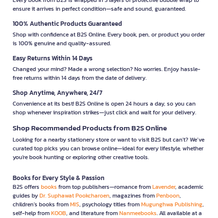
ensure it arrives in perfect condition—safe and sound, guaranteed.
100% Authentic Products Guaranteed
Shop with confidence at B2S Online. Every book, pen, or product you order
is 100% genuine and quality-assured.
Easy Returns Within 14 Days
Changed your mind? Made a wrong selection? No worries. Enjoy hassle-
free returns within 14 days from the date of delivery.
Shop Anytime, Anywhere, 24/7
Convenience at its best! B2S Online is open 24 hours a day, so you can
shop whenever inspiration strikes—just click and wait for your delivery.
Shop Recommended Products from B2S Online
Looking for a nearby stationery store or want to visit B2S but can't? We’ve
curated top picks you can browse online—ideal for every lifestyle, whether
you're book hunting or exploring other creative tools.
Books for Every Style & Passion
B2S offers
books
from top publishers—romance from
Lavender
, academic
guides by
Dr. Suphawat Pookcharoen
, magazines from
Penboon
,
children’s books from
MIS
, psychology titles from
Mugunghwa Publishing
,
self-help from
KOOB
, and literature from
Nanmeebooks
. All available at a