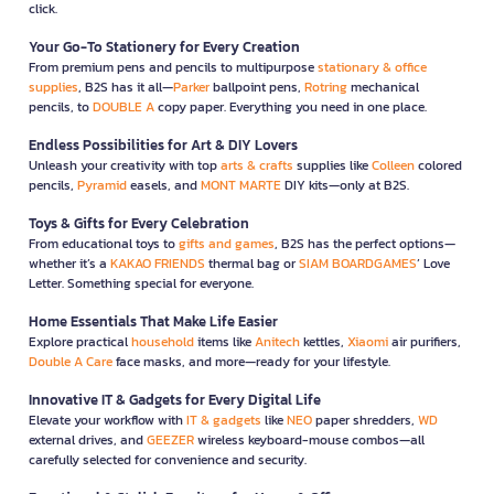
click.
Your Go-To Stationery for Every Creation
From premium pens and pencils to multipurpose
stationary & office
supplies
, B2S has it all—
Parker
ballpoint pens,
Rotring
mechanical
pencils, to
DOUBLE A
copy paper. Everything you need in one place.
Endless Possibilities for Art & DIY Lovers
Unleash your creativity with top
arts & crafts
supplies like
Colleen
colored
pencils,
Pyramid
easels, and
MONT MARTE
DIY kits—only at B2S.
Toys & Gifts for Every Celebration
From educational toys to
gifts and games
, B2S has the perfect options—
whether it’s a
KAKAO FRIENDS
thermal bag or
SIAM BOARDGAMES
’ Love
Letter. Something special for everyone.
Home Essentials That Make Life Easier
Explore practical
household
items like
Anitech
kettles,
Xiaomi
air purifiers,
Double A Care
face masks, and more—ready for your lifestyle.
Innovative IT & Gadgets for Every Digital Life
Elevate your workflow with
IT & gadgets
like
NEO
paper shredders,
WD
external drives, and
GEEZER
wireless keyboard-mouse combos—all
carefully selected for convenience and security.