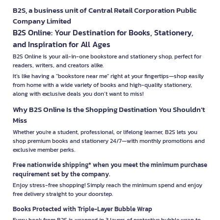
B2S, a business unit of Central Retail Corporation Public
Company Limited
B2S Online: Your Destination for Books, Stationery,
and Inspiration for All Ages
B2S Online is your all-in-one bookstore and stationery shop, perfect for
readers, writers, and creators alike.
It’s like having a "bookstore near me" right at your fingertips—shop easily
from home with a wide variety of books and high-quality stationery,
along with exclusive deals you don’t want to miss!
Why B2S Online Is the Shopping Destination You Shouldn’t
Miss
Whether you're a student, professional, or lifelong learner, B2S lets you
shop premium books and stationery 24/7—with monthly promotions and
exclusive member perks.
Free nationwide shipping* when you meet the minimum purchase
requirement set by the company.
Enjoy stress-free shopping! Simply reach the minimum spend and enjoy
free delivery straight to your doorstep.
Books Protected with Triple-Layer Bubble Wrap
Every book from B2S is wrapped in 3 layers of protective bubble wrap to