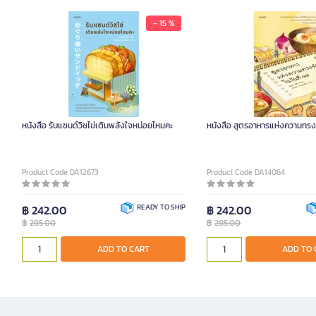
- 15 %
หนังสือ รับแซนด์วิชไข่เติมพลังใจหน่อยไหมคะ
หนังสือ สูตรอาหารแห่งความทรงจ
Product Code DA12673
Product Code DA14064
฿ 242.00
READY TO SHIP
฿ 242.00
฿
285.00
฿
285.00
ADD TO CART
ADD TO 