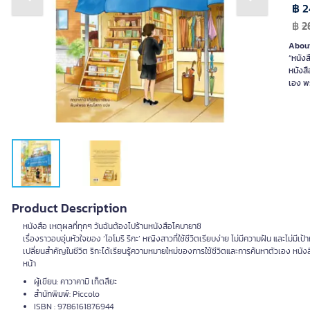
Previous slide
Next slide
฿ 2
฿
2
About
“หนังส
หนังส
เอง พร
Product Description
หนังสือ เหตุผลที่ทุกๆ วันฉันต้องไปร้านหนังสือโคบายาชิ
เรื่องราวอบอุ่นหัวใจของ ‘โอโมริ ริกะ’ หญิงสาวที่ใช้ชีวิตเรียบง่าย ไม่มีความฝัน และไม่มี
เปลี่ยนสำคัญในชีวิต ริกะได้เรียนรู้ความหมายใหม่ของการใช้ชีวิตและการค้นหาตัวเอง หนังสือ
หน้า
ผู้เขียน: คาวาคามิ เท็ตสึยะ
สำนักพิมพ์: Piccolo
ISBN : 9786161876944