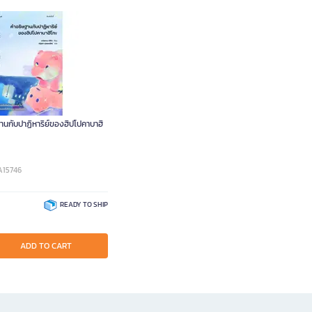
ฐานกับปาฏิหาริย์ของฮิปโปคาบาฮิ
A15746
READY TO SHIP
ADD TO CART