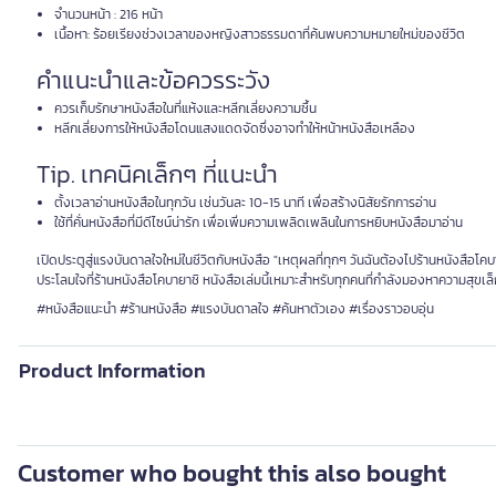
จำนวนหน้า : 216 หน้า
เนื้อหา: ร้อยเรียงช่วงเวลาของหญิงสาวธรรมดาที่ค้นพบความหมายใหม่ของชีวิต
คำแนะนำและข้อควรระวัง
ควรเก็บรักษาหนังสือในที่แห้งและหลีกเลี่ยงความชื้น
หลีกเลี่ยงการให้หนังสือโดนแสงแดดจัดซึ่งอาจทำให้หน้าหนังสือเหลือง
Tip. เทคนิคเล็กๆ ที่แนะนำ
ตั้งเวลาอ่านหนังสือในทุกวัน เช่นวันละ 10-15 นาที เพื่อสร้างนิสัยรักการอ่าน
ใช้ที่คั่นหนังสือที่มีดีไซน์น่ารัก เพื่อเพิ่มความเพลิดเพลินในการหยิบหนังสือมาอ่าน
เปิดประตูสู่แรงบันดาลใจใหม่ในชีวิตกับหนังสือ "เหตุผลที่ทุกๆ วันฉันต้องไปร้านหนังสื
ประโลมใจที่ร้านหนังสือโคบายาชิ หนังสือเล่มนี้เหมาะสำหรับทุกคนที่กำลังมองหาความสุขเ
#หนังสือแนะนำ #ร้านหนังสือ #แรงบันดาลใจ #ค้นหาตัวเอง #เรื่องราวอบอุ่น
Product Information
Customer who bought this also bought