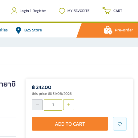
Login
|
Register
MY FAVORITE
CART
plies
B2S Store
Pre-order
บายาชิ
฿ 242.00
this price till 31/08/2026
ADD TO CART