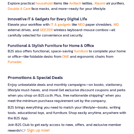
Explore practical
household
items like
Anitech
kettles,
Xiaomi
air purifiers,
Double A Care
face masks, and more—ready for your lifestyle.
Innovative IT & Gadgets for Every Digital Life
Elevate your workflow with
IT & gadgets
like
NEO
paper shredders,
WD
external drives, and
GEEZER
wireless keyboard-mouse combos—all
carefully selected for convenience and security.
Functional & Stylish Furniture for Home & Office
B2S also offers functional, space-saving
furniture
to complete your home
or office—like foldable desks from
ONE
and ergonomic chairs from
Furradec
Promotions & Special Deals
Enjoy unbeatable deals and monthly campaigns—on books, stationery,
lifestyle must-haves, and more! Get exclusive discount coupons and perks
when you shop on B2S.co.th. Plus, free nationwide shipping* when you
meet the minimum purchase requirement set by the company.
B2S brings everything you need to match your lifestyle—books, writing
tools, educational toys, and furniture. Shop easily anytime, anywhere with
the B2S App.
Join B2S Club to get early access to news, offers, and exclusive member
Sign up now!
rewards! 👉