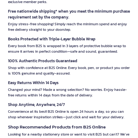
exclusive member perks.
Free nationwide shipping* when you meet the minimum purchase
requirement set by the company.
Enjoy stress-free shopping! Simply reach the minimum spend and enjoy
free delivery straight to your doorstep.
Books Protected with Triple-Layer Bubble Wrap
Every book from B2S is wrapped in 3 layers of protective bubble wrap to
ensure it arrives in perfect condition—safe and sound, guaranteed.
100% Authentic Products Guaranteed
Shop with confidence at B2S Online. Every book, pen, or product you order
is 100% genuine and quality-assured.
Easy Returns Within 14 Days
Changed your mind? Made a wrong selection? No worries. Enjoy hassle-
free returns within 14 days from the date of delivery.
Shop Anytime, Anywhere, 24/7
Convenience at its best! B2S Online is open 24 hours a day, so you can
shop whenever inspiration strikes—just click and wait for your delivery.
Shop Recommended Products from B2S Online
Looking for a nearby stationery store or want to visit B2S but can't? We’ve