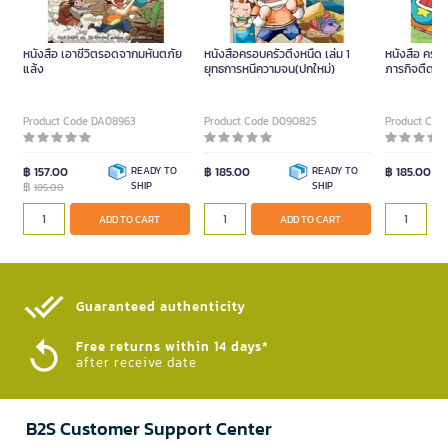
หนังสือ เอาชีวิตรอดจากมหันตภัย
หนังสือครอบครัวตึ๋งหนืด เล่ม 1
หนังสือ ครอบค
แล้ง
ยุทธการหนีความจน(ปกใหม่)
ภารกิจตืดสุ
Product Code DA08963
Product Code D090825
Product Cod
฿ 157.00
READY TO
฿ 185.00
READY TO
฿ 185.00
฿
SHIP
SHIP
185.00
ADD TO CART
ADD TO CART
Guaranteed authenticity​
Free returns within 14 days*
after receive date
B2S Customer Support Center