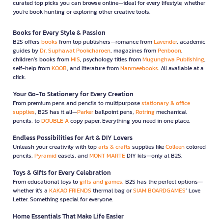
curated top picks you can browse online—ideal for every lifestyle, whether
you're book hunting or exploring other creative tools.
Books for Every Style & Passion
B2S offers
books
from top publishers—romance from
Lavender
, academic
guides by
Dr. Suphawat Pookcharoen
, magazines from
Penboon
,
children’s books from
MIS
, psychology titles from
Mugunghwa Publishing
,
self-help from
KOOB
, and literature from
Nanmeebooks
. All available at a
click.
Your Go-To Stationery for Every Creation
From premium pens and pencils to multipurpose
stationary & office
supplies
, B2S has it all—
Parker
ballpoint pens,
Rotring
mechanical
pencils, to
DOUBLE A
copy paper. Everything you need in one place.
Endless Possibilities for Art & DIY Lovers
Unleash your creativity with top
arts & crafts
supplies like
Colleen
colored
pencils,
Pyramid
easels, and
MONT MARTE
DIY kits—only at B2S.
Toys & Gifts for Every Celebration
From educational toys to
gifts and games
, B2S has the perfect options—
whether it’s a
KAKAO FRIENDS
thermal bag or
SIAM BOARDGAMES
’ Love
Letter. Something special for everyone.
Home Essentials That Make Life Easier