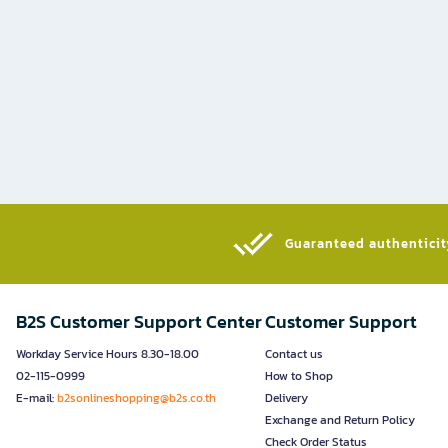
Guaranteed authenticity
B2S Customer Support Center
Customer Support
Workday Service Hours 8.30-18.00
Contact us
02-115-0999
How to Shop
E-mail:
b2sonlineshopping@b2s.co.th
Delivery
Exchange and Return Policy
Check Order Status