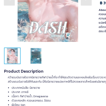
Previous slide
Next slide
฿ 3
About
ควอนแ
ความสา
แปลกใจ
อดีตจ
ฮอน ย้
Product Description
คว้าแรงบันดาลใจจากนิยายวายกีฬาว่ายน้ำที่จะทำให้คุณติดตามและหลงใหลในเรื่องราวระหว่
สร้างแรงบันดาลใจให้กันและกัน นี่คือนิยายวายแปลเกาหลีที่ไม่ควรพลาดสำหรับแฟนนิยายท
ประเภทหนังสือ: นิยายวาย
ประเทศ: เกาหลี
เนื้อหา: กีฬาว่ายน้ำ, Omegaverse
ตัวละครหลัก: ควอนแจกยอง, จีฮอน
ผู้เขียน: ijen