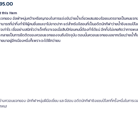
95.00
 this item
จกยอง อัลฟ่าหนุ่มคว้าเหรียญทองในการแข่งขันว่ายน้ำเดี่ยวผสมสองร้อยเมตรชายเป็นคนแรก
มารถที่น่าทึ่งทำให้ผู้คนชื่นชมเขาไม่ขาดปาก แต่สำหรับจีฮอนที่เป็นอดีตนักกีฬาว่ายน้ำชิงแชมป์โล
เท่าไร เชื่ออย่างสนิทใจว่าเด็กที่เขาเจอเมื่อสิบปีก่อนคนนี้ต้องทำได้แน่ อีกทั้งไม่เคยคิดว่าการพ
ะกลายเป็นการยึดติดของควอนแจกยองจนถึงปัจจุบัน ตอนนั้นควอนแจกยองอยากเรียนว่ายน้ำก็เ
ายมาอยู่อีกเมืองหนึ่งก็เพราะจะได้ฝึกว่ายน
างควอนแจกยอง นักกีฬาหนุ่มฝีมือเยี่ยม และจีฮอน อดีตนักกีฬาชิงแชมป์โลกที่ครั้งหนึ่งในการเจอ
ุกคน!