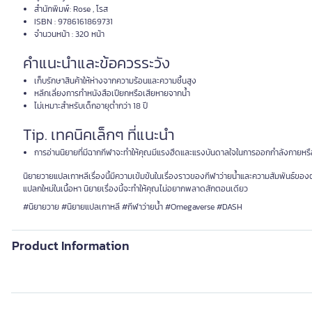
สำนักพิมพ์: Rose , โรส
ISBN : 9786161869731
จำนวนหน้า : 320 หน้า
คำแนะนำและข้อควรระวัง
เก็บรักษาสินค้าให้ห่างจากความร้อนและความชื้นสูง
หลีกเลี่ยงการทำหนังสือเปียกหรือเสียหายจากน้ำ
ไม่เหมาะสำหรับเด็กอายุต่ำกว่า 18 ปี
Tip. เทคนิคเล็กๆ ที่แนะนำ
การอ่านนิยายที่มีฉากกีฬาจะทำให้คุณมีแรงฮึดและแรงบันดาลใจในการออกกำลังกายหรือ
นิยายวายแปลเกาหลีเรื่องนี้มีความเข้มข้นในเรื่องราวของกีฬาว่ายน้ำและความสัมพันธ์ข
แปลกใหม่ในเนื้อหา นิยายเรื่องนี้จะทำให้คุณไม่อยากพลาดสักตอนเดียว
#นิยายวาย #นิยายแปลเกาหลี #กีฬาว่ายน้ำ #Omegaverse #DASH
Product Information