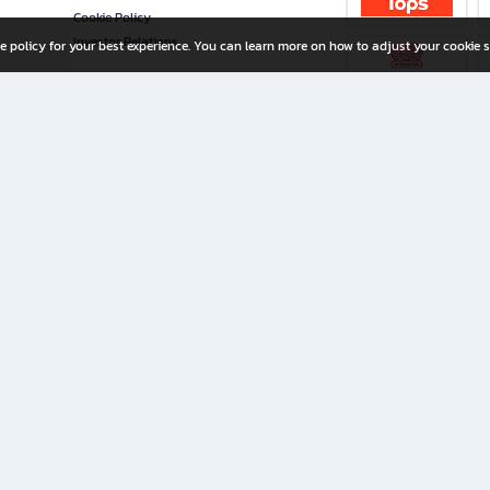
Cookie Policy
Investor Relations
e policy for your best experience. You can learn more on how to adjust your cookie s
ny Limited
iration for All Ages
riters, and creators alike.
home with a wide variety of books and high-quality stationery, along with exclusive d
 premium books and stationery 24/7—with monthly promotions and exclusive member pe
rement set by the company.