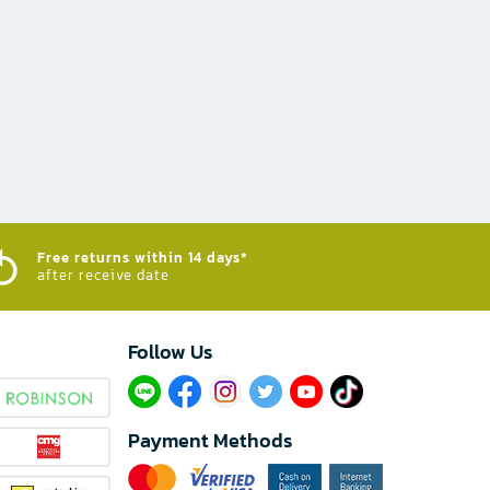
Free returns within 14 days*
after receive date
Follow Us​
Payment Methods