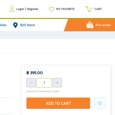
Login
|
Register
MY FAVORITE
CART
plies
B2S Store
Pre-order
฿ 395.00
Amount of inventory 1 piece
ADD TO CART