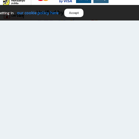
Verified by
our cookie policy here
etting in
Accept
Download B2S app
eals you don’t want to miss!
rks.