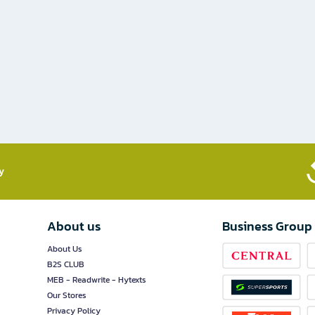
​
About us
Business Group
About Us
B2S CLUB
MEB - Readwrite - Hytexts
Our Stores
Privacy Policy