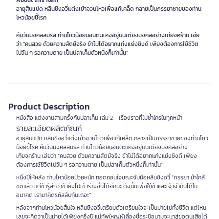
About this item
อายุสิบแปด หลินชิงอวี่แต่งเข้าจวนโหวเพื่อแก้เคล็ด กลายเป็นภรรยาชายของท่าน
โหวน้อยขี้โรค
คืนวันมงคลสมรส ท่านโหวน้อยนอนตะแคงอยู่บนเตียงมงคลอย่างเกียจคร้าน เอ่ย
ว่า “คนสวย ด้วยความสัตย์จริง ข้าไม่ได้อยากแก่งแย่งชิงดี เพียงต้องการใช้ชีวิต
ไปวัน ๆ รอความตาย เป็นปลาเค็มตัวหนึ่งก็เท่านั้น”
Product Description
หนังสือ แต่งงานสามครั้งกับปลาเค็ม เล่ม 2 - เรื่องราวที่ไม่ซ้ำใครในทุกหน้า
รายละเอียดผลิตภัณฑ์
อายุสิบแปด หลินชิงอวี่แต่งเข้าจวนโหวเพื่อแก้เคล็ด กลายเป็นภรรยาชายของท่านโหว
น้อยขี้โรค คืนวันมงคลสมรส ท่านโหวน้อยนอนตะแคงอยู่บนเตียงมงคลอย่าง
เกียจคร้าน เอ่ยว่า “คนสวย ด้วยความสัตย์จริง ข้าไม่ได้อยากแก่งแย่งชิงดี เพียง
ต้องการใช้ชีวิตไปวัน ๆ รอความตาย เป็นปลาเค็มตัวหนึ่งก็เท่านั้น”
หนึ่งปีให้หลัง ท่านโหวน้อยป่วยหนัก ทอดถอนใจขณะจับมือหลินชิงอวี่ “ภรรยา ข้าใกล้
ขิตแล้ว แต่ข้ารู้สึกว่าข้ายังไปเข้าร่างอื่นได้อีกนะ ดังนั้นเพื่อให้ข้าและเจ้าจำกันได้ใน
อนาคต เรามาคิดรหัสลับกันเถอะ”
หลังจากท่านโหวน้อยสิ้นใจ หลินชิงอวี่เตรียมตัวเตรียมใจจะเป็นม่ายไปทั้งชีวิต แต่ไหน
เลยจะคิดว่าเป็นม่ายได้เพียงครึ่งปี แม่ทัพใหญ่ผู้เลื่องชื่อระบือนามจะมาสู่ขอตนเสียได้