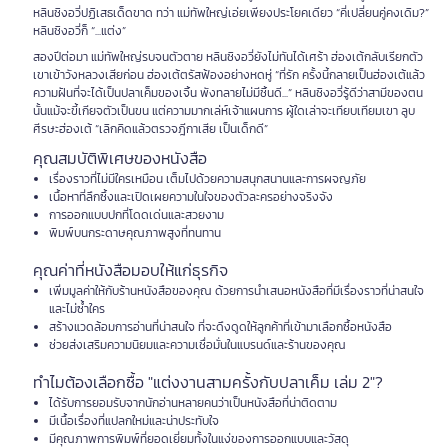
หลินชิงอวี่ปฏิเสธเด็ดขาด ทว่า แม่ทัพใหญ่เอ่ยเพียงประโยคเดียว “คี่เปลี่ยนคู่คงเดิม?”
หลินชิงอวี่ก็ “...แต่ง”
สองปีต่อมา แม่ทัพใหญ่รบจนตัวตาย หลินชิงอวี่ยังไม่ทันได้เศร้า ฮ่องเต้กลับเรียกตัว
เขาเข้าวังหลวงเสียก่อน ฮ่องเต้ตรัสฟ้องอย่างหดหู่ “ที่รัก ครั้งนี้กลายเป็นฮ่องเต้แล้ว
ความฝันที่จะได้เป็นปลาเค็มของเจิ้น พังทลายไม่มีชิ้นดี...” หลินชิงอวี่รู้ดีว่าสามีของตน
นั้นแม้จะขี้เกียจตัวเป็นขน แต่ความมากเล่ห์เจ้าแผนการ ผู้ใดเล่าจะเทียบเทียมเขา ลูบ
ศีรษะฮ่องเต้ “เลิกคิดแล้วตรวจฎีกาเสีย เป็นเด็กดี”
คุณสมบัติพิเศษของหนังสือ
เรื่องราวที่ไม่มีใครเหมือน เต็มไปด้วยความสนุกสนานและการผจญภัย
เนื้อหาที่ลึกซึ้งและเปิดเผยความในใจของตัวละครอย่างจริงจัง
การออกแบบปกที่โดดเด่นและสวยงาม
พิมพ์บนกระดาษคุณภาพสูงที่ทนทาน
คุณค่าที่หนังสือมอบให้แก่ธุรกิจ
เพิ่มมูลค่าให้กับร้านหนังสือของคุณ ด้วยการนำเสนอหนังสือที่มีเรื่องราวที่น่าสนใจ
และไม่ซ้ำใคร
สร้างแวดล้อมการอ่านที่น่าสนใจ ที่จะดึงดูดให้ลูกค้าที่เข้ามาเลือกซื้อหนังสือ
ช่วยส่งเสริมความนิยมและความเชื่อมั่นในแบรนด์และร้านของคุณ
ทำไมต้องเลือกซื้อ "แต่งงานสามครั้งกับปลาเค็ม เล่ม 2"?
ได้รับการยอมรับจากนักอ่านหลายคนว่าเป็นหนังสือที่น่าติดตาม
มีเนื้อเรื่องที่แปลกใหม่และน่าประทับใจ
มีคุณภาพการพิมพ์ที่ยอดเยี่ยมทั้งในแง่ของการออกแบบและวัสดุ