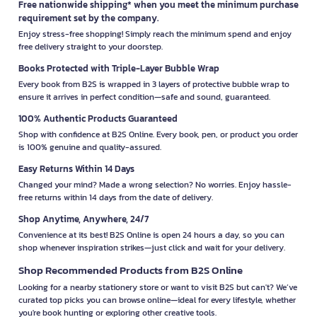
Free nationwide shipping* when you meet the minimum purchase
requirement set by the company.
Enjoy stress-free shopping! Simply reach the minimum spend and enjoy
free delivery straight to your doorstep.
Books Protected with Triple-Layer Bubble Wrap
Every book from B2S is wrapped in 3 layers of protective bubble wrap to
ensure it arrives in perfect condition—safe and sound, guaranteed.
100% Authentic Products Guaranteed
Shop with confidence at B2S Online. Every book, pen, or product you order
is 100% genuine and quality-assured.
Easy Returns Within 14 Days
Changed your mind? Made a wrong selection? No worries. Enjoy hassle-
free returns within 14 days from the date of delivery.
Shop Anytime, Anywhere, 24/7
Convenience at its best! B2S Online is open 24 hours a day, so you can
shop whenever inspiration strikes—just click and wait for your delivery.
Shop Recommended Products from B2S Online
Looking for a nearby stationery store or want to visit B2S but can't? We’ve
curated top picks you can browse online—ideal for every lifestyle, whether
you're book hunting or exploring other creative tools.