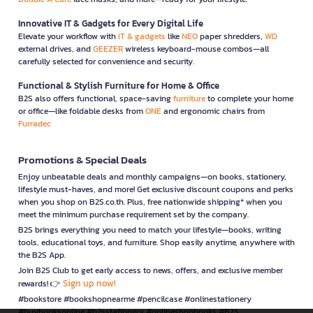
Innovative IT & Gadgets for Every Digital Life
Elevate your workflow with
IT & gadgets
like
NEO
paper shredders,
WD
external drives, and
GEEZER
wireless keyboard-mouse combos—all
carefully selected for convenience and security.
Functional & Stylish Furniture for Home & Office
B2S also offers functional, space-saving
furniture
to complete your home
or office—like foldable desks from
ONE
and ergonomic chairs from
Furradec
Promotions & Special Deals
Enjoy unbeatable deals and monthly campaigns—on books, stationery,
lifestyle must-haves, and more! Get exclusive discount coupons and perks
when you shop on B2S.co.th. Plus, free nationwide shipping* when you
meet the minimum purchase requirement set by the company.
B2S brings everything you need to match your lifestyle—books, writing
tools, educational toys, and furniture. Shop easily anytime, anywhere with
the B2S App.
Join B2S Club to get early access to news, offers, and exclusive member
Sign up now!
rewards! 👉
#bookstore #bookshopnearme #pencilcase #onlinestationery
#buybooksonline #b2sstationery #onlineshopbooks #B2S