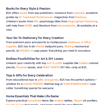
Books for Every Style & Passion
B2S offers
books
from top publishers—romance from
Lavender
, academic
guides by
Dr. Suphawat Pookcharoen
, magazines from
Penboon
,
children’s books from
MIS
, psychology titles from
Mugunghwa Publishing
,
self-help from
KOOB
, and literature from
Nanmeebooks
. All available at a
click.
Your Go-To Stationery for Every Creation
From premium pens and pencils to multipurpose
stationary & office
supplies
, B2S has it all—
Parker
ballpoint pens,
Rotring
mechanical
pencils, to
DOUBLE A
copy paper. Everything you need in one place.
Endless Possibilities for Art & DIY Lovers
Unleash your creativity with top
arts & crafts
supplies like
Colleen
colored
pencils,
Pyramid
easels, and
MONT MARTE
DIY kits—only at B2S.
Toys & Gifts for Every Celebration
From educational toys to
gifts and games
, B2S has the perfect options—
whether it’s a
KAKAO FRIENDS
thermal bag or
SIAM BOARDGAMES
’ Love
Letter. Something special for everyone.
Home Essentials That Make Life Easier
Explore practical
household
items like
Anitech
kettles,
Xiaomi
air purifiers,
Double A Care
face masks, and more—ready for your lifestyle.