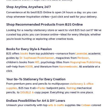
Shop Anytime, Anywhere, 24/7
Convenience at its best! B2S Online is open 24 hours a day, so you can
shop whenever inspiration strikes—just click and wait for your delivery.
Shop Recommended Products from B2S Online
Looking for a nearby stationery store or want to visit B2S but can't? We’ve
curated top picks you can browse online—ideal for every lifestyle, whether
you're book hunting or exploring other creative tools.
Books for Every Style & Passion
B2S offers
books
from top publishers—romance from
Lavender
, academic
guides by
Dr. Suphawat Pookcharoen
, magazines from
Penboon
,
children’s books from
MIS
, psychology titles from
Mugunghwa Publishing
,
self-help from
KOOB
, and literature from
Nanmeebooks
. All available at a
click.
Your Go-To Stationery for Every Creation
From premium pens and pencils to multipurpose
stationary & office
supplies
, B2S has it all—
Parker
ballpoint pens,
Rotring
mechanical
pencils, to
DOUBLE A
copy paper. Everything you need in one place.
Endless Possibilities for Art & DIY Lovers
Unleash your creativity with top
arts & crafts
supplies like
Colleen
colored