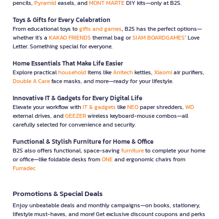
pencils,
Pyramid
easels, and
MONT MARTE
DIY kits—only at B2S.
Toys & Gifts for Every Celebration
From educational toys to
gifts and games
, B2S has the perfect options—
whether it’s a
KAKAO FRIENDS
thermal bag or
SIAM BOARDGAMES
’ Love
Letter. Something special for everyone.
Home Essentials That Make Life Easier
Explore practical
household
items like
Anitech
kettles,
Xiaomi
air purifiers,
Double A Care
face masks, and more—ready for your lifestyle.
Innovative IT & Gadgets for Every Digital Life
Elevate your workflow with
IT & gadgets
like
NEO
paper shredders,
WD
external drives, and
GEEZER
wireless keyboard-mouse combos—all
carefully selected for convenience and security.
Functional & Stylish Furniture for Home & Office
B2S also offers functional, space-saving
furniture
to complete your home
or office—like foldable desks from
ONE
and ergonomic chairs from
Furradec
Promotions & Special Deals
Enjoy unbeatable deals and monthly campaigns—on books, stationery,
lifestyle must-haves, and more! Get exclusive discount coupons and perks