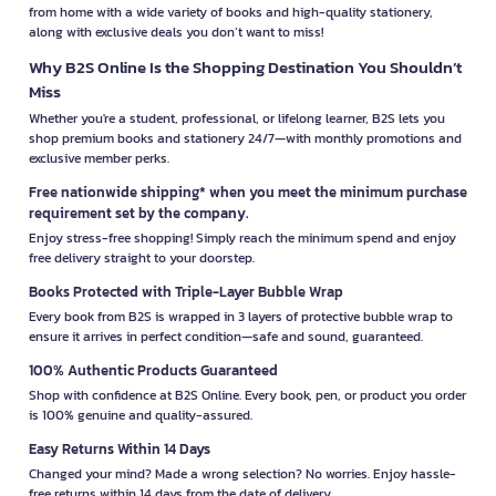
from home with a wide variety of books and high-quality stationery,
along with exclusive deals you don’t want to miss!
Why B2S Online Is the Shopping Destination You Shouldn’t
Miss
Whether you're a student, professional, or lifelong learner, B2S lets you
shop premium books and stationery 24/7—with monthly promotions and
exclusive member perks.
Free nationwide shipping* when you meet the minimum purchase
requirement set by the company.
Enjoy stress-free shopping! Simply reach the minimum spend and enjoy
free delivery straight to your doorstep.
Books Protected with Triple-Layer Bubble Wrap
Every book from B2S is wrapped in 3 layers of protective bubble wrap to
ensure it arrives in perfect condition—safe and sound, guaranteed.
100% Authentic Products Guaranteed
Shop with confidence at B2S Online. Every book, pen, or product you order
is 100% genuine and quality-assured.
Easy Returns Within 14 Days
Changed your mind? Made a wrong selection? No worries. Enjoy hassle-
free returns within 14 days from the date of delivery.