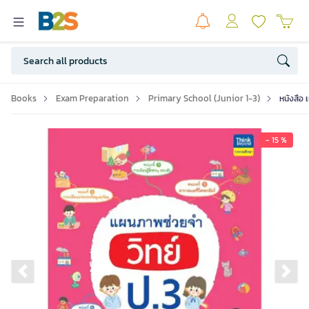
Books
Exam Preparation
Primary School (Junior 1-3)
หนังสือ
- 15 %
Previous slide
Ne