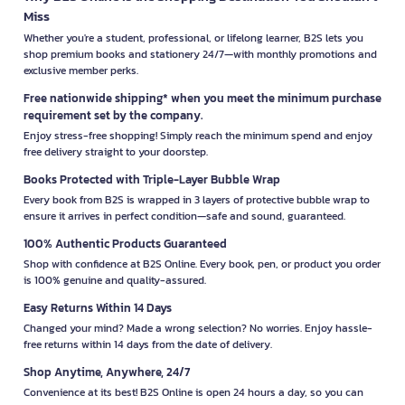
Miss
Whether you're a student, professional, or lifelong learner, B2S lets you
shop premium books and stationery 24/7—with monthly promotions and
exclusive member perks.
Free nationwide shipping* when you meet the minimum purchase
requirement set by the company.
Enjoy stress-free shopping! Simply reach the minimum spend and enjoy
free delivery straight to your doorstep.
Books Protected with Triple-Layer Bubble Wrap
Every book from B2S is wrapped in 3 layers of protective bubble wrap to
ensure it arrives in perfect condition—safe and sound, guaranteed.
100% Authentic Products Guaranteed
Shop with confidence at B2S Online. Every book, pen, or product you order
is 100% genuine and quality-assured.
Easy Returns Within 14 Days
Changed your mind? Made a wrong selection? No worries. Enjoy hassle-
free returns within 14 days from the date of delivery.
Shop Anytime, Anywhere, 24/7
Convenience at its best! B2S Online is open 24 hours a day, so you can