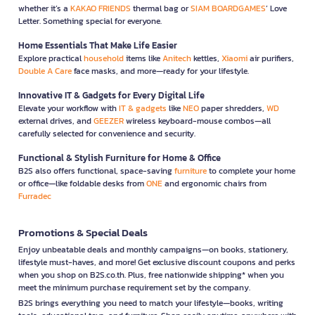
whether it’s a
KAKAO FRIENDS
thermal bag or
SIAM BOARDGAMES
’ Love
Letter. Something special for everyone.
Home Essentials That Make Life Easier
Explore practical
household
items like
Anitech
kettles,
Xiaomi
air purifiers,
Double A Care
face masks, and more—ready for your lifestyle.
Innovative IT & Gadgets for Every Digital Life
Elevate your workflow with
IT & gadgets
like
NEO
paper shredders,
WD
external drives, and
GEEZER
wireless keyboard-mouse combos—all
carefully selected for convenience and security.
Functional & Stylish Furniture for Home & Office
B2S also offers functional, space-saving
furniture
to complete your home
or office—like foldable desks from
ONE
and ergonomic chairs from
Furradec
Promotions & Special Deals
Enjoy unbeatable deals and monthly campaigns—on books, stationery,
lifestyle must-haves, and more! Get exclusive discount coupons and perks
when you shop on B2S.co.th. Plus, free nationwide shipping* when you
meet the minimum purchase requirement set by the company.
B2S brings everything you need to match your lifestyle—books, writing