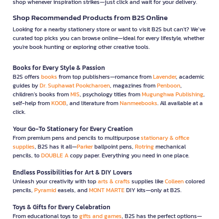
shop whenever inspiration strikes—just click and wait for your delivery.
Shop Recommended Products from B2S Online
Looking for a nearby stationery store or want to visit B2S but can't? We’ve
curated top picks you can browse online—ideal for every lifestyle, whether
you're book hunting or exploring other creative tools.
Books for Every Style & Passion
B2S offers
books
from top publishers—romance from
Lavender
, academic
guides by
Dr. Suphawat Pookcharoen
, magazines from
Penboon
,
children’s books from
MIS
, psychology titles from
Mugunghwa Publishing
,
self-help from
KOOB
, and literature from
Nanmeebooks
. All available at a
click.
Your Go-To Stationery for Every Creation
From premium pens and pencils to multipurpose
stationary & office
supplies
, B2S has it all—
Parker
ballpoint pens,
Rotring
mechanical
pencils, to
DOUBLE A
copy paper. Everything you need in one place.
Endless Possibilities for Art & DIY Lovers
Unleash your creativity with top
arts & crafts
supplies like
Colleen
colored
pencils,
Pyramid
easels, and
MONT MARTE
DIY kits—only at B2S.
Toys & Gifts for Every Celebration
From educational toys to
gifts and games
, B2S has the perfect options—