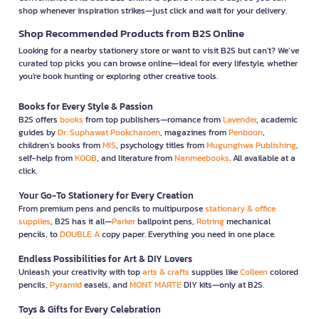
shop whenever inspiration strikes—just click and wait for your delivery.
Shop Recommended Products from B2S Online
Looking for a nearby stationery store or want to visit B2S but can't? We’ve
curated top picks you can browse online—ideal for every lifestyle, whether
you're book hunting or exploring other creative tools.
Books for Every Style & Passion
B2S offers
books
from top publishers—romance from
Lavender
, academic
guides by
Dr. Suphawat Pookcharoen
, magazines from
Penboon
,
children’s books from
MIS
, psychology titles from
Mugunghwa Publishing
,
self-help from
KOOB
, and literature from
Nanmeebooks
. All available at a
click.
Your Go-To Stationery for Every Creation
From premium pens and pencils to multipurpose
stationary & office
supplies
, B2S has it all—
Parker
ballpoint pens,
Rotring
mechanical
pencils, to
DOUBLE A
copy paper. Everything you need in one place.
Endless Possibilities for Art & DIY Lovers
Unleash your creativity with top
arts & crafts
supplies like
Colleen
colored
pencils,
Pyramid
easels, and
MONT MARTE
DIY kits—only at B2S.
Toys & Gifts for Every Celebration