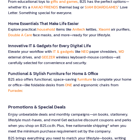
From educational toys to
gifts and games
, B2S has the perfect options—
whether it’s a
KAKAO FRIENDS
thermal bag or
SIAM BOARDGAMES
’ Love
Letter. Something special for everyone.
Home Essentials That Make Life Easier
Explore practical
household
items like
Anitech
kettles,
Xiaomi
air purifiers,
Double A Care
face masks, and more—ready for your lifestyle.
Innovative IT & Gadgets for Every Digital Life
Elevate your workflow with
IT & gadgets
like
NEO
paper shredders,
WD
external drives, and
GEEZER
wireless keyboard-mouse combos—all
carefully selected for convenience and security.
Functional & Stylish Furniture for Home & Office
B2S also offers functional, space-saving
furniture
to complete your home
or office—like foldable desks from
ONE
and ergonomic chairs from
Furradec
Promotions & Special Deals
Enjoy unbeatable deals and monthly campaigns—on books, stationery,
lifestyle must-haves, and more! Get exclusive discount coupons and perks
when you shop on B2S.co.th. Plus, free nationwide shipping* when you
meet the minimum purchase requirement set by the company.
B2S brings everything you need to match your lifestyle—books, writing