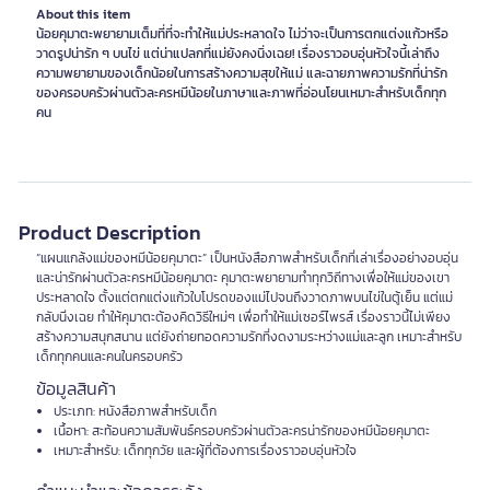
About this item
น้อยคุมาตะพยายามเต็มที่ที่จะทำให้แม่ประหลาดใจ ไม่ว่าจะเป็นการตกแต่งแก้วหรือ
วาดรูปน่ารัก ๆ บนไข่ แต่น่าแปลกที่แม่ยังคงนิ่งเฉย! เรื่องราวอบอุ่นหัวใจนี้เล่าถึง
ความพยายามของเด็กน้อยในการสร้างความสุขให้แม่ และฉายภาพความรักที่น่ารัก
ของครอบครัวผ่านตัวละครหมีน้อยในภาษาและภาพที่อ่อนโยนเหมาะสำหรับเด็กทุก
คน
Product Description
“แผนแกล้งแม่ของหมีน้อยคุมาตะ” เป็นหนังสือภาพสำหรับเด็กที่เล่าเรื่องอย่างอบอุ่น
และน่ารักผ่านตัวละครหมีน้อยคุมาตะ คุมาตะพยายามทำทุกวิถีทางเพื่อให้แม่ของเขา
ประหลาดใจ ตั้งแต่ตกแต่งแก้วใบโปรดของแม่ไปจนถึงวาดภาพบนไข่ในตู้เย็น แต่แม่
กลับนิ่งเฉย ทำให้คุมาตะต้องคิดวิธีใหม่ๆ เพื่อทำให้แม่เซอร์ไพรส์ เรื่องราวนี้ไม่เพียง
สร้างความสนุกสนาน แต่ยังถ่ายทอดความรักที่งดงามระหว่างแม่และลูก เหมาะสำหรับ
เด็กทุกคนและคนในครอบครัว
ข้อมูลสินค้า
ประเภท: หนังสือภาพสำหรับเด็ก
เนื้อหา: สะท้อนความสัมพันธ์ครอบครัวผ่านตัวละครน่ารักของหมีน้อยคุมาตะ
เหมาะสำหรับ: เด็กทุกวัย และผู้ที่ต้องการเรื่องราวอบอุ่นหัวใจ