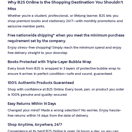
Why B2S Online Is the Shopping Destination You Shouldn’t
Miss
Whether you're a student, professional, or lifelong learner, B2S lets you
shop premium books and stationery 24/7—with monthly promotions and
exclusive member perks.
Free nationwide shipping* when you meet the minimum purchase
requirement set by the company.
Enjoy stress-free shopping! Simply reach the minimum spend and enjoy
free delivery straight to your doorstep.
Books Protected with Triple-Layer Bubble Wrap
Every book from B2S is wrapped in 3 layers of protective bubble wrap to
ensure it arrives in perfect condition—safe and sound, guaranteed.
100% Authentic Products Guaranteed
Shop with confidence at B2S Online. Every book, pen, or product you order
is 100% genuine and quality-assured.
Easy Returns Within 14 Days
Changed your mind? Made a wrong selection? No worries. Enjoy hassle-
free returns within 14 days from the date of delivery.
Shop Anytime, Anywhere, 24/7
Convenience at its best! B2S Online is open 24 hours a day, so you can