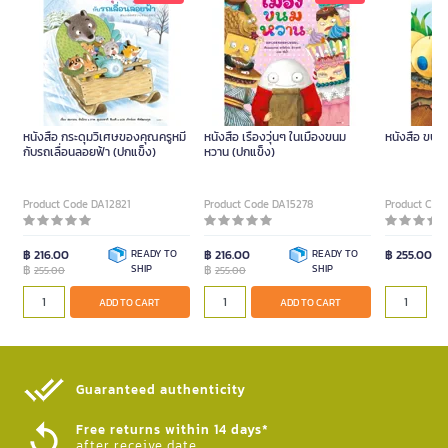
หนังสือ กระดุมวิเศษของคุณครูหมี
หนังสือ เรื่องวุ่นๆ ในเมืองขนม
หนังสือ ขบว
กับรถเลื่อนลอยฟ้า (ปกแข็ง)
หวาน (ปกแข็ง)
Product Code DA12821
Product Code DA15278
Product Cod
฿ 216.00
READY TO
฿ 216.00
READY TO
฿ 255.00
฿
SHIP
฿
SHIP
255.00
255.00
ADD TO CART
ADD TO CART
Guaranteed authenticity​
Free returns within 14 days*
after receive date