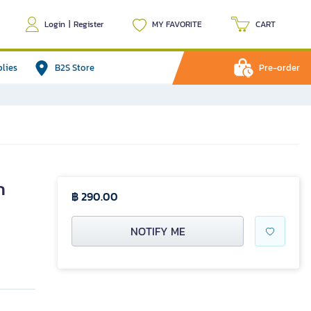
Login
|
Register
MY FAVORITE
CART
plies
B2S Store
Pre-order
ก
฿ 290.00
NOTIFY ME