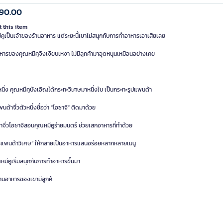
290.00
 this item
คูเป็นเจ้าของร้านอาหาร แต่ระยะนี้เขาไม่สนุกกับการทำอาหารเอาเสียเลย
หารของคุณหมีคูจึงเงียบเหงา ไม่มีลูกค้ามาอุดหนุนเหมือนอย่างเคย
นึ่ง คุณหมีคูบังเอิญได้กระทะวิเศษมาหนึ่งใบ เป็นกระทะรูปแพนด้า
แพนด้าจิ๋วตัวหนึ่งชื่อว่า “โอซาจิ” ติดมาด้วย
จิ๋วโอซาจิสอนคุณหมีคูร่ายมนตร์ ช่วยเสกอาหารที่ทำด้วย
ะแพนด้าวิเศษ” ให้กลายเป็นอาหารแสนอร่อยหลากหลายเมนู
มีคูเริ่มสนุกกับการทำอาหารขึ้นมา
้านอาหารของเขามีลูกค้