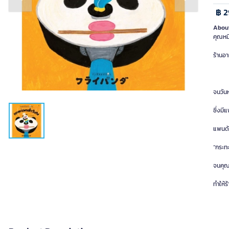
Previous slide
Next slide
฿ 
About
คุณหมี
ร้านอา
จนวันห
ซึ่งมี
แพนด้า
“กระท
จนคุณห
ทำให้ร