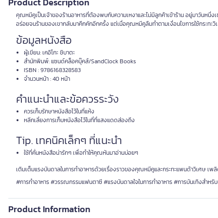
Product Description
คุณหมีคูเป็นเจ้าของร้านอาหารที่ต้องพบกับความเหงาและไม่มีลูกค้าเข้าร้าน อยู่มาวันหนึ
อร่อยจนร้านของเขากลับมาคึกคักอีกครั้ง แต่เมื่อคุณหมีคูลืมทำตามเงื่อนไขการใช้กระทะวิเศษ 
ข้อมูลหนังสือ
ผู้เขียน: เคอิโกะ ชิบาตะ
สำนักพิมพ์: แซนด์คล็อคบุ๊คส์/SandClock Books
ISBN : 9786168328583
จำนวนหน้า : 40 หน้า
คำแนะนำและข้อควรระวัง
ควรเก็บรักษาหนังสือไว้ในที่แห้ง
หลีกเลี่ยงการเก็บหนังสือไว้ในที่ที่แสงแดดส่องถึง
Tip. เทคนิคเล็กๆ ที่แนะนำ
ใช้ที่คั่นหนังสือน่ารักๆ เพื่อทำให้คุณหันมาอ่านบ่อยๆ
เติมเต็มแรงบันดาลในการทำอาหารด้วยเรื่องราวของคุณหมีคูและกระทะแพนด้าวิเศษ เพลิดเ
#การทำอาหาร #วรรณกรรมแฟนตาซี #แรงบันดาลใจในการทำอาหาร #การบันเทิงสำหรับ
Product Information