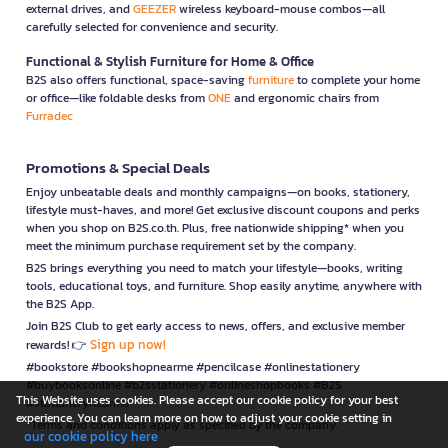
external drives, and
GEEZER
wireless keyboard-mouse combos—all
carefully selected for convenience and security.
Functional & Stylish Furniture for Home & Office
B2S also offers functional, space-saving
furniture
to complete your home
or office—like foldable desks from
ONE
and ergonomic chairs from
Furradec
Promotions & Special Deals
Enjoy unbeatable deals and monthly campaigns—on books, stationery,
lifestyle must-haves, and more! Get exclusive discount coupons and perks
when you shop on B2S.co.th. Plus, free nationwide shipping* when you
meet the minimum purchase requirement set by the company.
B2S brings everything you need to match your lifestyle—books, writing
tools, educational toys, and furniture. Shop easily anytime, anywhere with
the B2S App.
Join B2S Club to get early access to news, offers, and exclusive member
Sign up now!
rewards! 👉
#bookstore #bookshopnearme #pencilcase #onlinestationery
#buybooksonline #b2sstationery #onlineshopbooks #B2S
This Website uses cookies. Please accept our cookie policy for your best
#stationerynearme
experience. You can learn more on how to adjust your cookie setting in
*Terms and conditions apply as specified by the company.
our cookie policy here