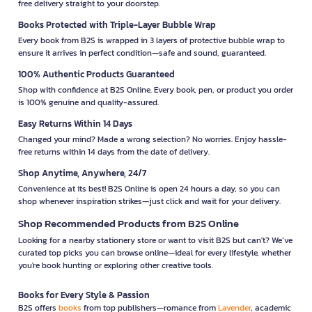
free delivery straight to your doorstep.
Books Protected with Triple-Layer Bubble Wrap
Every book from B2S is wrapped in 3 layers of protective bubble wrap to
ensure it arrives in perfect condition—safe and sound, guaranteed.
100% Authentic Products Guaranteed
Shop with confidence at B2S Online. Every book, pen, or product you order
is 100% genuine and quality-assured.
Easy Returns Within 14 Days
Changed your mind? Made a wrong selection? No worries. Enjoy hassle-
free returns within 14 days from the date of delivery.
Shop Anytime, Anywhere, 24/7
Convenience at its best! B2S Online is open 24 hours a day, so you can
shop whenever inspiration strikes—just click and wait for your delivery.
Shop Recommended Products from B2S Online
Looking for a nearby stationery store or want to visit B2S but can't? We’ve
curated top picks you can browse online—ideal for every lifestyle, whether
you're book hunting or exploring other creative tools.
Books for Every Style & Passion
B2S offers
books
from top publishers—romance from
Lavender
, academic