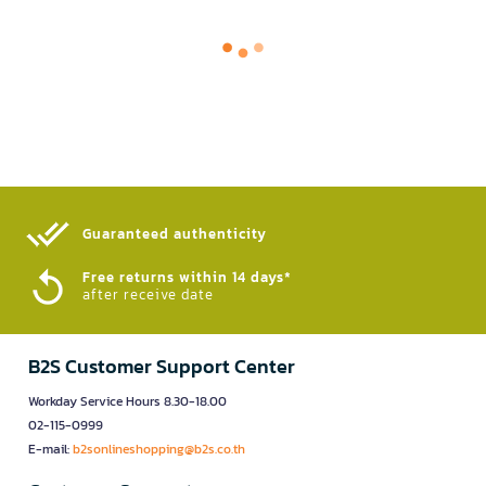
Guaranteed authenticity​
Free returns within 14 days*
after receive date
B2S Customer Support Center
Workday Service Hours 8.30-18.00
02-115-0999
E-mail:
b2sonlineshopping@b2s.co.th