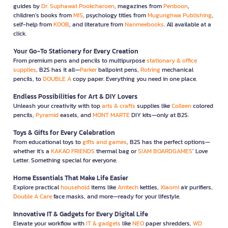
guides by
Dr. Suphawat Pookcharoen
, magazines from
Penboon
,
children’s books from
MIS
, psychology titles from
Mugunghwa Publishing
,
self-help from
KOOB
, and literature from
Nanmeebooks
. All available at a
click.
Your Go-To Stationery for Every Creation
From premium pens and pencils to multipurpose
stationary & office
supplies
, B2S has it all—
Parker
ballpoint pens,
Rotring
mechanical
pencils, to
DOUBLE A
copy paper. Everything you need in one place.
Endless Possibilities for Art & DIY Lovers
Unleash your creativity with top
arts & crafts
supplies like
Colleen
colored
pencils,
Pyramid
easels, and
MONT MARTE
DIY kits—only at B2S.
Toys & Gifts for Every Celebration
From educational toys to
gifts and games
, B2S has the perfect options—
whether it’s a
KAKAO FRIENDS
thermal bag or
SIAM BOARDGAMES
’ Love
Letter. Something special for everyone.
Home Essentials That Make Life Easier
Explore practical
household
items like
Anitech
kettles,
Xiaomi
air purifiers,
Double A Care
face masks, and more—ready for your lifestyle.
Innovative IT & Gadgets for Every Digital Life
Elevate your workflow with
IT & gadgets
like
NEO
paper shredders,
WD