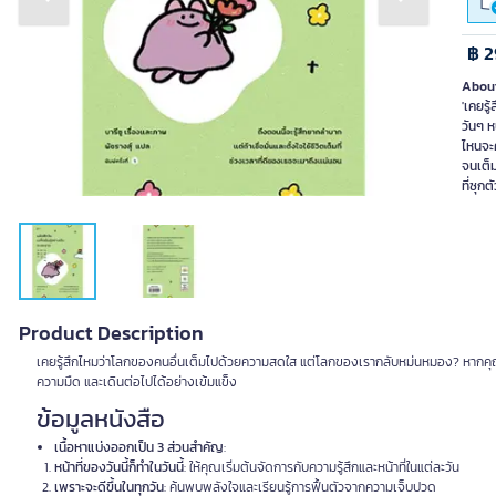
Previous slide
Next slide
฿ 2
About
'เคยรู
วันๆ ห
ไหนจะค
จนเต็ม
ที่ซุกต
Product Description
เคยรู้สึกไหมว่าโลกของคนอื่นเต็มไปด้วยความสดใส แต่โลกของเรากลับหม่นหมอง? หากคุณ
ความมืด และเดินต่อไปได้อย่างเข้มแข็ง
ข้อมูลหนังสือ
เนื้อหาแบ่งออกเป็น 3 ส่วนสำคัญ
:
หน้าที่ของวันนี้ก็ทำในวันนี้
: ให้คุณเริ่มต้นจัดการกับความรู้สึกและหน้าที่ในแต่ละวัน
เพราะจะดีขึ้นในทุกวัน
: ค้นพบพลังใจและเรียนรู้การฟื้นตัวจากความเจ็บปวด