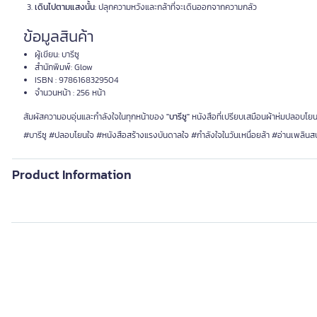
เดินไปตามแสงนั้น
: ปลุกความหวังและกล้าที่จะเดินออกจากความกลัว
ข้อมูลสินค้า
ผู้เขียน: บารีซู
สำนักพิมพ์: Glow
ISBN : 9786168329504
จำนวนหน้า : 256 หน้า
สัมผัสความอบอุ่นและกำลังใจในทุกหน้าของ
"บารีซู"
หนังสือที่เปรียบเสมือนผ้าห่มปลอบโยนห
#บารีซู #ปลอบโยนใจ #หนังสือสร้างแรงบันดาลใจ #กำลังใจในวันเหนื่อยล้า #อ่านเพลินส
Product Information