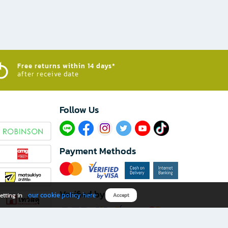
Free returns within 14 days*
after receive date
Follow Us​
Payment Methods
Verified by
our cookie policy here
etting in
Accept