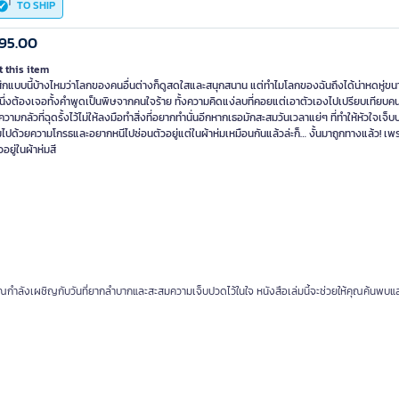
TO SHIP
95.00
 this item
้สึกแบบนี้บ้างไหมว่าโลกของคนอื่นต่างก็ดูสดใสและสนุกสนาน แต่ทำไมโลกของฉันถึงได้น่าหดหู่ขนา
นึ่งต้องเจอทั้งคำพูดเป็นพิษจากคนใจร้าย ทั้งความคิดแง่ลบที่คอยแต่เอาตัวเองไปเปรียบเทียบคนอ
วามกลัวที่ฉุดรั้งไว้ไม่ให้ลงมือทำสิ่งที่อยากทำนั่นอีกหากเธอมักสะสมวันเวลาแย่ๆ ที่ทำให้หัวใจเจ็บ
ไปด้วยความโกรธและอยากหนีไปซ่อนตัวอยู่แต่ในผ้าห่มเหมือนกันแล้วล่ะก็… งั้นมาถูกทางแล้ว! เพรา
ัวอยู่ในผ้าห่มสี
กำลังเผชิญกับวันที่ยากลำบากและสะสมความเจ็บปวดไว้ในใจ หนังสือเล่มนี้จะช่วยให้คุณค้นพบแ