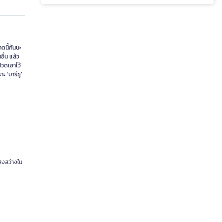
ดนี้กันนะ
ื่น แล้ว
ปวดเอาไว้
ะ ‘บารีซู’
สงสว่างใน