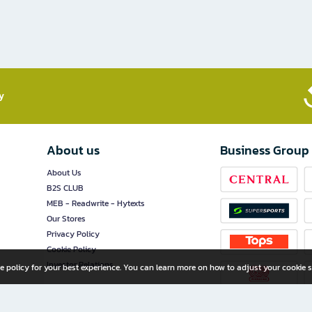
​
About us
Business Group
About Us
B2S CLUB
MEB - Readwrite - Hytexts
Our Stores
Privacy Policy
Cookie Policy
Investor Relations
e policy for your best experience. You can learn more on how to adjust your cookie s