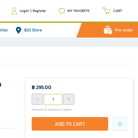
Login
|
Register
MY FAVORITE
CART
plies
B2S Store
Pre-order
ก
฿ 295.00
Amount of inventory 1 piece
ADD TO CART