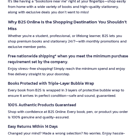
It’s like having a "bookstore near me" right at your fingertips—shop easily
from home with a wide variety of books and high-quality stationery,
along with exclusive deals you don’t want to miss!
Why B2S Online Is the Shopping Destination You Shouldn’t
Miss
Whether you're a student, professional, or lifelong learner, B2S lets you
shop premium books and stationery 24/7—with monthly promotions and
exclusive member perks.
Free nationwide shipping* when you meet the minimum purchase
requirement set by the company.
Enjoy stress-free shopping! Simply reach the minimum spend and enjoy
free delivery straight to your doorstep.
Books Protected with Triple-Layer Bubble Wrap
Every book from B2S is wrapped in 3 layers of protective bubble wrap to
ensure it arrives in perfect condition—safe and sound, guaranteed.
100% Authentic Products Guaranteed
Shop with confidence at B2S Online. Every book, pen, or product you order
is 100% genuine and quality-assured.
Easy Returns Within 14 Days
Changed your mind? Made a wrong selection? No worries. Enjoy hassle-