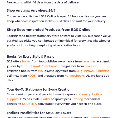
free returns within 14 days from the date of delivery.
Shop Anytime, Anywhere, 24/7
Convenience at its best! B2S Online is open 24 hours a day, so you can
shop whenever inspiration strikes—just click and wait for your delivery.
Shop Recommended Products from B2S Online
Looking for a nearby stationery store or want to visit B2S but can't? We’ve
curated top picks you can browse online—ideal for every lifestyle, whether
you're book hunting or exploring other creative tools.
Books for Every Style & Passion
B2S offers
books
from top publishers—romance from
Lavender
, academic
guides by
Dr. Suphawat Pookcharoen
, magazines from
Penboon
,
children’s books from
MIS
, psychology titles from
Mugunghwa Publishing
,
self-help from
KOOB
, and literature from
Nanmeebooks
. All available at a
click.
Your Go-To Stationery for Every Creation
From premium pens and pencils to multipurpose
stationary & office
supplies
, B2S has it all—
Parker
ballpoint pens,
Rotring
mechanical
pencils, to
DOUBLE A
copy paper. Everything you need in one place.
Endless Possibilities for Art & DIY Lovers
Unleash your creativity with top
arts & crafts
supplies like
Colleen
colored