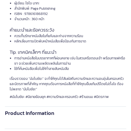
ผู้เขียน: ไซโจ นากะ
สำนักพิมพ์: Page Publishing
ISBN : 9786161868192
จำนวนหน้า : 360 หน้า
คำแนะนำและข้อควรระวัง
ควรเก็บรักษาหนังสือในที่แห้งและห่างจากความร้อน
หลีกเลี่ยงการเปิดพับหน้าหนังสือเพื่อป้องกันการขาด
Tip. เทคนิคเล็กๆ ที่แนะนำ
การอ่านหนังสือในบรรยากาศที่ผ่อนคลาย เช่น ในสวนหรือตอนเช้า พร้อมกาแฟหรือ
ชา จะช่วยเพิ่มความเพลิดเพลินในการอ่าน
ใช้ที่คั่นหนังสือเพื่อไม่ให้ทำลายสันหนังสือ
เรื่องราวของ "มัมโบชัยะ" จะทำให้คุณได้สัมผัสถึงความรักและความอบอุ่นในครอบครัว
และมิตรภาพที่สำคัญ หากคุณต้องการหนังสือที่ทำให้คุณยิ้มแก้มปริโดยไม่ตั้งใจ ต้อง
ไม่พลาด "มัมโบชัยะ"
#มัมโบชัยะ #นิยายย้อนยุค #ความรักและครอบครัว #ร้านขนม #มิตรภาพ
Product Information