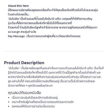
About this item
นี่คือผลงานนิยายย้อนยุคยอดเยี่ยมที่จะทำให้คุณยิ้มแก้มปริโดยไม่ตั้งใจและอบอุ่น
ใจอย่างไม่เคยเป็น...
"มัมโบชัยะ"เป็นร้านขนมที่ตั้งอยในโคจิมาจิ เฮโตะ เหตุผลที่ทำให้กิจการเจริญ
รุ่งเรืองก็คือการขายขนมชื่อลังที่หาชื่อไม่ได้ที่ไหนอกจากที่
ร้านแห่งนี้ ร้านนัมโบชียะมีลูกค้าเจ้าไม่ขาดสาย พวกเขาอยู่กันครอบครัวที่มีคุณตา
แม่ และลูก สามรุ่นต่างวัย
Key Message : เรื่องราวของเหล่าผู้คนที่แวะเวียนมายังร้านจนมเ
Product Description
"มัมโบชัยะ" เป็นนิยายย้อนยุคที่บอกเล่าเรื่องราวของร้านขนมในโคจิมาจิ เฮโตะ ซึ่งเป็นที่
รู้จักดีด้วยขนมชื่อลังที่หาที่ไหนไม่ได้ นอกจากที่นี่ ร้านนี้มีลูกค้ามาตั้งแต่เช้ายันค่ำ และ
พวกเขามักเข้ามาเพื่อสัมผัสกับความอบอุ่นของครอบครัวสามรุ่น มีทั้งคุณตา แม่ และ
ลูก อย่างไรก็ดี ครอบครัวนี้มีความลับที่ซ่อนอยู่ เรื่องราวเต็มไปด้วยความรักและ
มิตรภาพที่ค่อย ๆ ถูกเปิดเผยในแต่ละบท
คุณสมบัติของหนังสือ
เรื่องราวอบอุ่นหัวใจและมีความลับซ่อนอยู่
เหมาะสำหรับผู้อ่านที่ชอบเรื่องราวครอบครัวและความรัก
ออกแบบให้ต้องการอ่านต่อเนื่องจนจบ