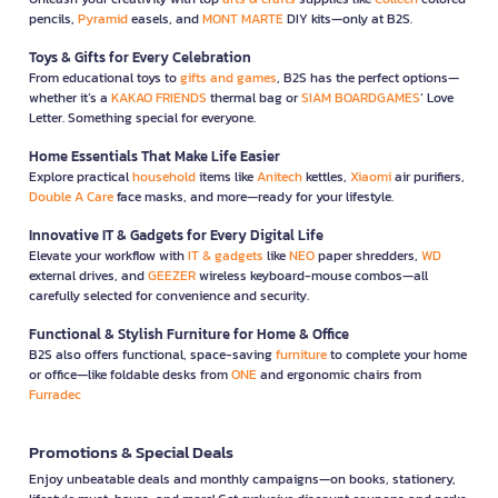
pencils,
Pyramid
easels, and
MONT MARTE
DIY kits—only at B2S.
Toys & Gifts for Every Celebration
From educational toys to
gifts and games
, B2S has the perfect options—
whether it’s a
KAKAO FRIENDS
thermal bag or
SIAM BOARDGAMES
’ Love
Letter. Something special for everyone.
Home Essentials That Make Life Easier
Explore practical
household
items like
Anitech
kettles,
Xiaomi
air purifiers,
Double A Care
face masks, and more—ready for your lifestyle.
Innovative IT & Gadgets for Every Digital Life
Elevate your workflow with
IT & gadgets
like
NEO
paper shredders,
WD
external drives, and
GEEZER
wireless keyboard-mouse combos—all
carefully selected for convenience and security.
Functional & Stylish Furniture for Home & Office
B2S also offers functional, space-saving
furniture
to complete your home
or office—like foldable desks from
ONE
and ergonomic chairs from
Furradec
Promotions & Special Deals
Enjoy unbeatable deals and monthly campaigns—on books, stationery,