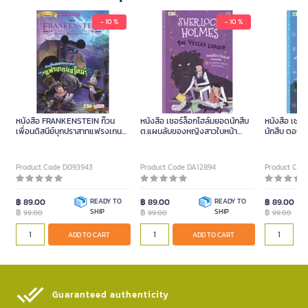
- 10 %
- 10 %
หนังสือ FRANKENSTEIN ก๊วน
หนังสือ เชอร์ล็อกโฮล์มยอดนักสืบ
หนังสือ เชอร
เพื่อนดิสนีย์บุกปราสาทแฟรงเกนส
ต.แผนลับของหญิงสาวใบหน้า
นักสืบ ตอนพ
ไตน์
ปริศนา
พร้อม MP3
Product Code D093943
Product Code DA12894
Product Cod
฿ 89.00
READY TO
฿ 89.00
READY TO
฿ 89.00
฿
SHIP
฿
SHIP
฿
99.00
99.00
99.00
ADD TO CART
ADD TO CART
Guaranteed authenticity​