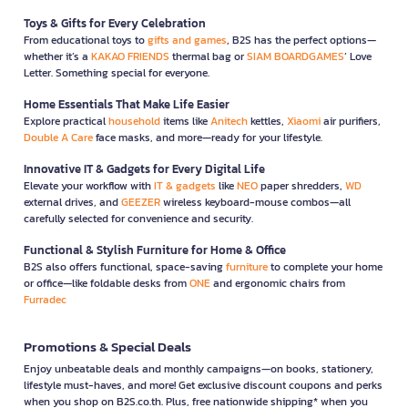
Toys & Gifts for Every Celebration
From educational toys to
gifts and games
, B2S has the perfect options—
whether it’s a
KAKAO FRIENDS
thermal bag or
SIAM BOARDGAMES
’ Love
Letter. Something special for everyone.
Home Essentials That Make Life Easier
Explore practical
household
items like
Anitech
kettles,
Xiaomi
air purifiers,
Double A Care
face masks, and more—ready for your lifestyle.
Innovative IT & Gadgets for Every Digital Life
Elevate your workflow with
IT & gadgets
like
NEO
paper shredders,
WD
external drives, and
GEEZER
wireless keyboard-mouse combos—all
carefully selected for convenience and security.
Functional & Stylish Furniture for Home & Office
B2S also offers functional, space-saving
furniture
to complete your home
or office—like foldable desks from
ONE
and ergonomic chairs from
Furradec
Promotions & Special Deals
Enjoy unbeatable deals and monthly campaigns—on books, stationery,
lifestyle must-haves, and more! Get exclusive discount coupons and perks
when you shop on B2S.co.th. Plus, free nationwide shipping* when you