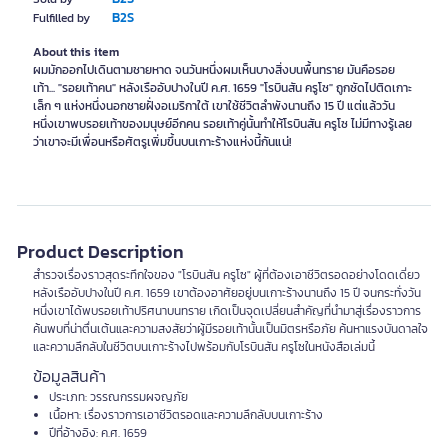
B2S
Fulfilled by
About this item
ผมมักออกไปเดินตามชายหาด จนวันหนึ่งผมเห็นบางสิ่งบนพื้นทราย มันคือรอย
เท้า... "รอยเท้าคน" หลังเรืออับปางในปี ค.ศ. 1659 "โรบินสัน ครูโซ" ถูกซัดไปติดเกาะ
เล็ก ๆ แห่งหนึ่งนอกชายฝั่งอเมริกาใต้ เขาใช้ชีวิตลำพังนานถึง 15 ปี แต่แล้ววัน
หนึ่งเขาพบรอยเท้าของมนุษย์อีกคน รอยเท้าคู่นั้นทำให้โรบินสัน ครูโซ ไม่มีทางรู้เลย
ว่าเขาจะมีเพื่อนหรือศัตรูเพิ่มขึ้นบนเกาะร้างแห่งนี้กันแน่!
Product Description
สำรวจเรื่องราวสุดระทึกใจของ "โรบินสัน ครูโซ" ผู้ที่ต้องเอาชีวิตรอดอย่างโดดเดี่ยว
หลังเรืออับปางในปี ค.ศ. 1659 เขาต้องอาศัยอยู่บนเกาะร้างนานถึง 15 ปี จนกระทั่งวัน
หนึ่งเขาได้พบรอยเท้าปริศนาบนทราย เกิดเป็นจุดเปลี่ยนสำคัญที่นำมาสู่เรื่องราวการ
ค้นพบที่น่าตื่นเต้นและความสงสัยว่าผู้มีรอยเท้านั้นเป็นมิตรหรือภัย ค้นหาแรงบันดาลใจ
และความลึกลับในชีวิตบนเกาะร้างไปพร้อมกับโรบินสัน ครูโซในหนังสือเล่มนี้
ข้อมูลสินค้า
ประเภท: วรรณกรรมผจญภัย
เนื้อหา: เรื่องราวการเอาชีวิตรอดและความลึกลับบนเกาะร้าง
ปีที่อ้างอิง: ค.ศ. 1659