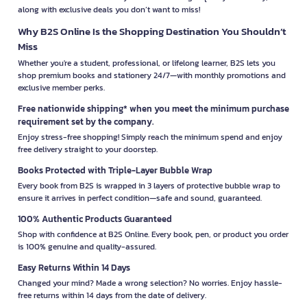
along with exclusive deals you don’t want to miss!
Why B2S Online Is the Shopping Destination You Shouldn’t
Miss
Whether you're a student, professional, or lifelong learner, B2S lets you
shop premium books and stationery 24/7—with monthly promotions and
exclusive member perks.
Free nationwide shipping* when you meet the minimum purchase
requirement set by the company.
Enjoy stress-free shopping! Simply reach the minimum spend and enjoy
free delivery straight to your doorstep.
Books Protected with Triple-Layer Bubble Wrap
Every book from B2S is wrapped in 3 layers of protective bubble wrap to
ensure it arrives in perfect condition—safe and sound, guaranteed.
100% Authentic Products Guaranteed
Shop with confidence at B2S Online. Every book, pen, or product you order
is 100% genuine and quality-assured.
Easy Returns Within 14 Days
Changed your mind? Made a wrong selection? No worries. Enjoy hassle-
free returns within 14 days from the date of delivery.