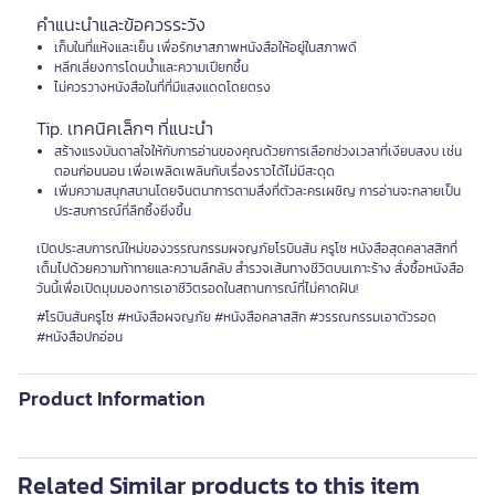
คำแนะนำและข้อควรระวัง
เก็บในที่แห้งและเย็น เพื่อรักษาสภาพหนังสือให้อยู่ในสภาพดี
หลีกเลี่ยงการโดนน้ำและความเปียกชื้น
ไม่ควรวางหนังสือในที่ที่มีแสงแดดโดยตรง
Tip. เทคนิคเล็กๆ ที่แนะนำ
สร้างแรงบันดาลใจให้กับการอ่านของคุณด้วยการเลือกช่วงเวลาที่เงียบสงบ เช่น
ตอนก่อนนอน เพื่อเพลิดเพลินกับเรื่องราวได้ไม่มีสะดุด
เพิ่มความสนุกสนานโดยจินตนาการตามสิ่งที่ตัวละครเผชิญ การอ่านจะกลายเป็น
ประสบการณ์ที่ลึกซึ้งยิ่งขึ้น
เปิดประสบการณ์ใหม่ของวรรณกรรมผจญภัยโรบินสัน ครูโซ หนังสือสุดคลาสสิกที่
เต็มไปด้วยความท้าทายและความลึกลับ สำรวจเส้นทางชีวิตบนเกาะร้าง สั่งซื้อหนังสือ
วันนี้เพื่อเปิดมุมมองการเอาชีวิตรอดในสถานการณ์ที่ไม่คาดฝัน!
#โรบินสันครูโซ #หนังสือผจญภัย #หนังสือคลาสสิก #วรรณกรรมเอาตัวรอด
#หนังสือปกอ่อน
Product Information
Related Similar products to this item