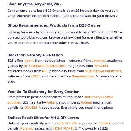
Shop Anytime, Anywhere, 24/7
Convenience at its best! B2S Online is open 24 hours a day, so you can
shop whenever inspiration strikes—just click and wait for your delivery.
Shop Recommended Products from B2S Online
Looking for a nearby stationery store or want to visit B2S but can't? We’ve
curated top picks you can browse online—ideal for every lifestyle, whether
you're book hunting or exploring other creative tools.
Books for Every Style & Passion
B2S offers
books
from top publishers—romance from
Lavender
, academic
guides by
Dr. Suphawat Pookcharoen
, magazines from
Penboon
,
children’s books from
MIS
, psychology titles from
Mugunghwa Publishing
,
self-help from
KOOB
, and literature from
Nanmeebooks
. All available at a
click.
Your Go-To Stationery for Every Creation
From premium pens and pencils to multipurpose
stationary & office
supplies
, B2S has it all—
Parker
ballpoint pens,
Rotring
mechanical
pencils, to
DOUBLE A
copy paper. Everything you need in one place.
Endless Possibilities for Art & DIY Lovers
Unleash your creativity with top
arts & crafts
supplies like
Colleen
colored
pencils,
Pyramid
easels, and
MONT MARTE
DIY kits—only at B2S.