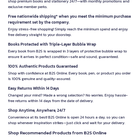
shop premium books and stationery 24/7—with monthly promotions and
exclusive member perks.
Free nationwide shipping* when you meet the minimum purchase
requirement set by the company.
Enjoy stress-free shopping! Simply reach the minimum spend and enjoy
free delivery straight to your doorstep.
Books Protected with Triple-Layer Bubble Wrap
Every book from B2S is wrapped in 3 layers of protective bubble wrap to
ensure it arrives in perfect condition—safe and sound, guaranteed.
100% Authentic Products Guaranteed
Shop with confidence at B2S Online. Every book, pen, or product you order
is 100% genuine and quality-assured.
Easy Returns Within 14 Days
Changed your mind? Made a wrong selection? No worries. Enjoy hassle-
free returns within 14 days from the date of delivery.
Shop Anytime, Anywhere, 24/7
Convenience at its best! B2S Online is open 24 hours a day, so you can
shop whenever inspiration strikes—just click and wait for your delivery.
Shop Recommended Products from B2S Online