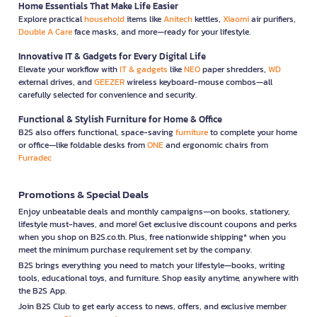
Home Essentials That Make Life Easier
Explore practical
household
items like
Anitech
kettles,
Xiaomi
air purifiers,
Double A Care
face masks, and more—ready for your lifestyle.
Innovative IT & Gadgets for Every Digital Life
Elevate your workflow with
IT & gadgets
like
NEO
paper shredders,
WD
external drives, and
GEEZER
wireless keyboard-mouse combos—all
carefully selected for convenience and security.
Functional & Stylish Furniture for Home & Office
B2S also offers functional, space-saving
furniture
to complete your home
or office—like foldable desks from
ONE
and ergonomic chairs from
Furradec
Promotions & Special Deals
Enjoy unbeatable deals and monthly campaigns—on books, stationery,
lifestyle must-haves, and more! Get exclusive discount coupons and perks
when you shop on B2S.co.th. Plus, free nationwide shipping* when you
meet the minimum purchase requirement set by the company.
B2S brings everything you need to match your lifestyle—books, writing
tools, educational toys, and furniture. Shop easily anytime, anywhere with
the B2S App.
Join B2S Club to get early access to news, offers, and exclusive member