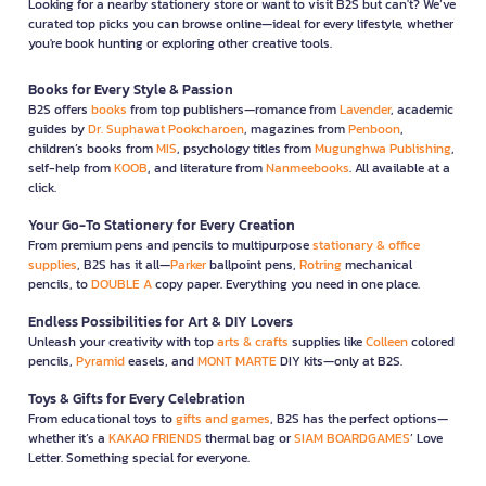
Looking for a nearby stationery store or want to visit B2S but can't? We’ve
curated top picks you can browse online—ideal for every lifestyle, whether
you're book hunting or exploring other creative tools.
Books for Every Style & Passion
B2S offers
books
from top publishers—romance from
Lavender
, academic
guides by
Dr. Suphawat Pookcharoen
, magazines from
Penboon
,
children’s books from
MIS
, psychology titles from
Mugunghwa Publishing
,
self-help from
KOOB
, and literature from
Nanmeebooks
. All available at a
click.
Your Go-To Stationery for Every Creation
From premium pens and pencils to multipurpose
stationary & office
supplies
, B2S has it all—
Parker
ballpoint pens,
Rotring
mechanical
pencils, to
DOUBLE A
copy paper. Everything you need in one place.
Endless Possibilities for Art & DIY Lovers
Unleash your creativity with top
arts & crafts
supplies like
Colleen
colored
pencils,
Pyramid
easels, and
MONT MARTE
DIY kits—only at B2S.
Toys & Gifts for Every Celebration
From educational toys to
gifts and games
, B2S has the perfect options—
whether it’s a
KAKAO FRIENDS
thermal bag or
SIAM BOARDGAMES
’ Love
Letter. Something special for everyone.