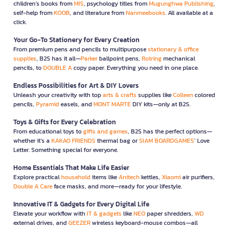
children’s books from
MIS
, psychology titles from
Mugunghwa Publishing
,
self-help from
KOOB
, and literature from
Nanmeebooks
. All available at a
click.
Your Go-To Stationery for Every Creation
From premium pens and pencils to multipurpose
stationary & office
supplies
, B2S has it all—
Parker
ballpoint pens,
Rotring
mechanical
pencils, to
DOUBLE A
copy paper. Everything you need in one place.
Endless Possibilities for Art & DIY Lovers
Unleash your creativity with top
arts & crafts
supplies like
Colleen
colored
pencils,
Pyramid
easels, and
MONT MARTE
DIY kits—only at B2S.
Toys & Gifts for Every Celebration
From educational toys to
gifts and games
, B2S has the perfect options—
whether it’s a
KAKAO FRIENDS
thermal bag or
SIAM BOARDGAMES
’ Love
Letter. Something special for everyone.
Home Essentials That Make Life Easier
Explore practical
household
items like
Anitech
kettles,
Xiaomi
air purifiers,
Double A Care
face masks, and more—ready for your lifestyle.
Innovative IT & Gadgets for Every Digital Life
Elevate your workflow with
IT & gadgets
like
NEO
paper shredders,
WD
external drives, and
GEEZER
wireless keyboard-mouse combos—all