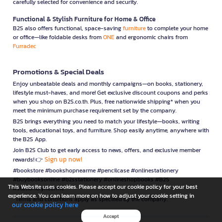
carefully selected for convenience and security.
Functional & Stylish Furniture for Home & Office
B2S also offers functional, space-saving
furniture
to complete your home
or office—like foldable desks from
ONE
and ergonomic chairs from
Furradec
Promotions & Special Deals
Enjoy unbeatable deals and monthly campaigns—on books, stationery,
lifestyle must-haves, and more! Get exclusive discount coupons and perks
when you shop on B2S.co.th. Plus, free nationwide shipping* when you
meet the minimum purchase requirement set by the company.
B2S brings everything you need to match your lifestyle—books, writing
tools, educational toys, and furniture. Shop easily anytime, anywhere with
the B2S App.
Join B2S Club to get early access to news, offers, and exclusive member
Sign up now!
rewards! 👉
#bookstore #bookshopnearme #pencilcase #onlinestationery
#buybooksonline #b2sstationery #onlineshopbooks #B2S
This Website uses cookies. Please accept our cookie policy for your best
#stationerynearme
experience. You can learn more on how to adjust your cookie setting in
*Terms and conditions apply as specified by the company.
our cookie policy here
Accept