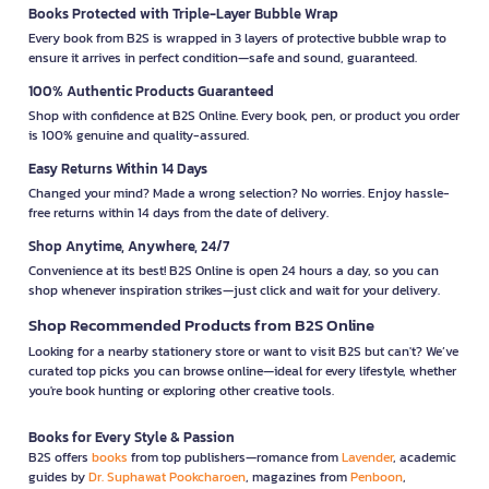
Books Protected with Triple-Layer Bubble Wrap
Every book from B2S is wrapped in 3 layers of protective bubble wrap to
ensure it arrives in perfect condition—safe and sound, guaranteed.
100% Authentic Products Guaranteed
Shop with confidence at B2S Online. Every book, pen, or product you order
is 100% genuine and quality-assured.
Easy Returns Within 14 Days
Changed your mind? Made a wrong selection? No worries. Enjoy hassle-
free returns within 14 days from the date of delivery.
Shop Anytime, Anywhere, 24/7
Convenience at its best! B2S Online is open 24 hours a day, so you can
shop whenever inspiration strikes—just click and wait for your delivery.
Shop Recommended Products from B2S Online
Looking for a nearby stationery store or want to visit B2S but can't? We’ve
curated top picks you can browse online—ideal for every lifestyle, whether
you're book hunting or exploring other creative tools.
Books for Every Style & Passion
B2S offers
books
from top publishers—romance from
Lavender
, academic
guides by
Dr. Suphawat Pookcharoen
, magazines from
Penboon
,