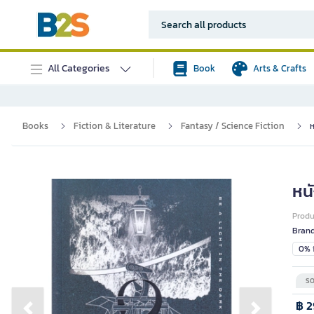
All Categories
Book
Arts & Crafts
Books
Fiction & Literature
Fantasy / Science Fiction
ห
หนั
Prod
Bran
0% i
SO
฿ 