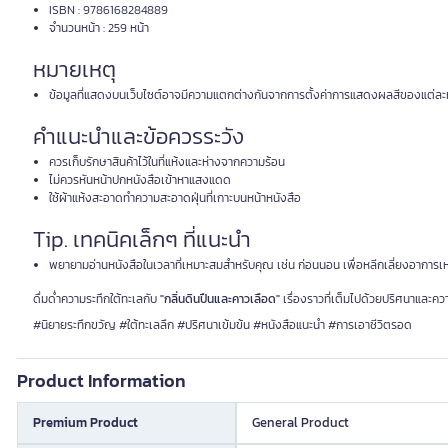
ISBN : 9786168284889
จำนวนหน้า : 259 หน้า
หมายเหตุ
ข้อมูลที่แสดงบนเว็บไซต์อาจมีความแตกต่างกันจากการตั้งค่าการแสดงผลสีของแต่ละ
คำแนะนำและข้อควรระวัง
ควรเก็บรักษาสินค้าไว้ในที่แห้งและห่างจากความร้อน
ไม่ควรหันหน้าปกหนังสือเข้าหาแสงแดด
ใช้ผ้าแห้งสะอาดทำความสะอาดฝุ่นที่เกาะบนหน้าหนังสือ
Tip. เทคนิคเล็กๆ ที่แนะนำ
พยายามอ่านหนังสือในเวลาที่เหมาะสมสำหรับคุณ เช่น ก่อนนอน เพื่อหลีกเลี่ยงอาการเ
ดื่มด่ำความระทึกใต้ทะเลกับ
"กลิ่นดินปืนและคาวเลือด"
เรื่องราวที่เต็มไปด้วยปริศนาและควา
#นิยายระทึกขวัญ #ใต้ทะเลลึก #ปริศนาเข้มข้น #หนังสือแนะนำ #การเอาชีวิตรอด
Product Information
Premium Product
General Product