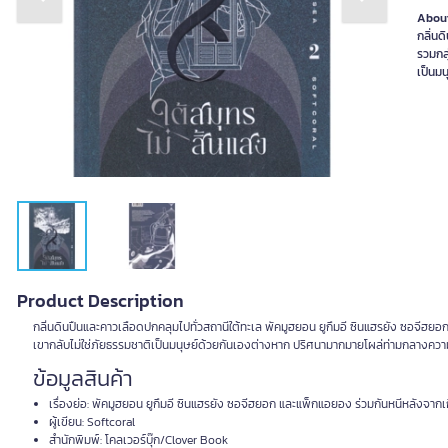
Previous slide
Next slide
About
กลิ่นด
รวมกลุ
เป็นม
Product Description
กลิ่นดินปืนและคาวเลือดปกคลุมไปทั่วสถานีใต้ทะเล พัคมูฮยอน ยูกึมอี ซินแฮรยัง ซอจีฮยอก 
เขากลับไม่ใช่ภัยธรรมชาติเป็นมนุษย์ด้วยกันเองต่างหาก ปริศนามากมายโผล่ท่ามกลางคว
ข้อมูลสินค้า
เรื่องย่อ: พัคมูฮยอน ยูกึมอี ซินแฮรยัง ซอจีฮยอก และแพ็กแอยอง ร่วมกันหนีหลังจากเกิดเ
ผู้เขียน: Softcoral
สำนักพิมพ์: โคลเวอร์บุ๊ก/Clover Book