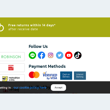
Free returns within 14 days*
after receive date
Follow Us​
Payment Methods
Verified by
our cookie policy here
etting in
Accept
Download B2S app