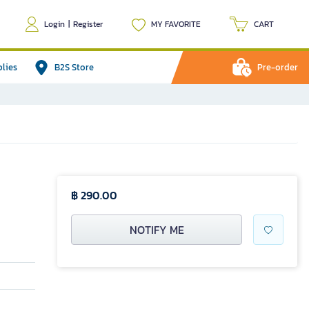
Login
|
Register
MY FAVORITE
CART
plies
B2S Store
Pre-order
฿ 290.00
NOTIFY ME