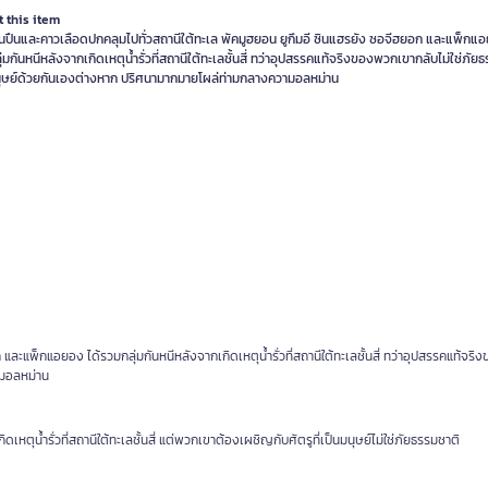
 this item
ินปืนและคาวเลือดปกคลุมไปทั่วสถานีใต้ทะเล พัคมูฮยอน ยูกึมอี ซินแฮรยัง ซอจีฮยอก และแพ็กแอ
่มกันหนีหลังจากเกิดเหตุน้ำรั่วที่สถานีใต้ทะเลชั้นสี่ ทว่าอุปสรรคแท้จริงของพวกเขากลับไม่ใช่ภัย
นุษย์ด้วยกันเองต่างหาก ปริศนามากมายโผล่ท่ามกลางความอลหม่าน
และแพ็กแอยอง ได้รวมกลุ่มกันหนีหลังจากเกิดเหตุน้ำรั่วที่สถานีใต้ทะเลชั้นสี่ ทว่าอุปสรรคแท้จร
ามอลหม่าน
หตุน้ำรั่วที่สถานีใต้ทะเลชั้นสี่ แต่พวกเขาต้องเผชิญกับศัตรูที่เป็นมนุษย์ไม่ใช่ภัยธรรมชาติ