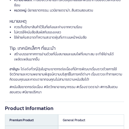
ความน่าสนใจ:
การใช้จิตวิทยาในการควบคุมเหยื่อและพัฒนาการของตัวละครที่ซับ
ซ้อน
หมวดหมู่:
นิยายฆาตกรรม, นวนิยายดราม่า, สืบสวนสอบสวน
หมายเหตุ
ควรเก็บรักษาสินค้าไว้ในที่แห้งและห่างจากความร้อน
ไม่ควรให้หนังสือสัมผัสกับของเหลว
ใช้ผ้าแห้งสะอาดทำความสะอาดฝุ่นที่เกาะบนหน้าหนังสือ
Tip. เทคนิคเล็กๆ ที่แนะนำ
สร้างบรรยากาศการอ่านด้วยที่นั่งสบายและแสงไฟที่เหมาะสม จะทำให้อ่านได้
เพลิดเพลินมากขึ้น
ฮาอิมูระ
โด่งดังทั่วญี่ปุ่นในฐานะฆาตกรต่อเนื่องที่มีการพัฒนาเรื่องราวด้วยการใช้
จิตวิทยาและความพยายามพิสูจน์ความบริสุทธิ์ในการคดีต่างๆ เรื่องราวจะท้าทายความ
คิดของคุณและคาดเดายากจนคุณไม่สามารถวางหนังสือได้!
#หนังสือฆาตกรต่อเนื่อง #จิตวิทยาอาชญากรรม #เรื่องราวดราม่า #การสืบสวน
สอบสวน #นิยายปริศนา
Product Information
Premium Product
General Product