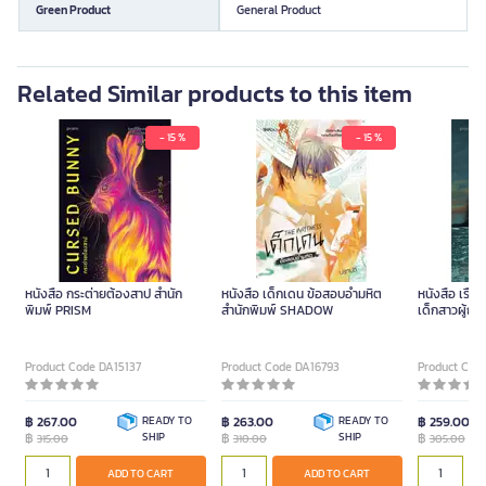
Green Product
General Product
Related Similar products to this item
- 15 %
- 15 %
หนังสือ กระต่ายต้องสาป สำนัก
หนังสือ เด็กเดน ข้อสอบอํามหิต
หนังสือ เรื่
พิมพ์ PRISM
สำนักพิมพ์ SHADOW
เด็กสาวผู้ถอ
Product Code DA15137
Product Code DA16793
Product Cod
฿ 267.00
READY TO
฿ 263.00
READY TO
฿ 259.00
฿
SHIP
฿
SHIP
฿
315.00
310.00
305.00
ADD TO CART
ADD TO CART