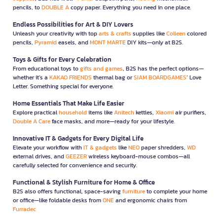
pencils, to
DOUBLE A
copy paper. Everything you need in one place.
Endless Possibilities for Art & DIY Lovers
Unleash your creativity with top
arts & crafts
supplies like
Colleen
colored
pencils,
Pyramid
easels, and
MONT MARTE
DIY kits—only at B2S.
Toys & Gifts for Every Celebration
From educational toys to
gifts and games
, B2S has the perfect options—
whether it’s a
KAKAO FRIENDS
thermal bag or
SIAM BOARDGAMES
’ Love
Letter. Something special for everyone.
Home Essentials That Make Life Easier
Explore practical
household
items like
Anitech
kettles,
Xiaomi
air purifiers,
Double A Care
face masks, and more—ready for your lifestyle.
Innovative IT & Gadgets for Every Digital Life
Elevate your workflow with
IT & gadgets
like
NEO
paper shredders,
WD
external drives, and
GEEZER
wireless keyboard-mouse combos—all
carefully selected for convenience and security.
Functional & Stylish Furniture for Home & Office
B2S also offers functional, space-saving
furniture
to complete your home
or office—like foldable desks from
ONE
and ergonomic chairs from
Furradec