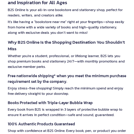
and Inspiration for All Ages
B2S Online is your all-in-one bookstore and stationery shop, perfect for
readers, writers, and creators alike.
It’s like having a "bookstore near me" right at your fingertips—shop easily
from home with a wide variety of books and high-quality stationery,
along with exclusive deals you don’t want to miss!
Why B2S Online Is the Shopping Destination You Shouldn’t
Miss
Whether you're a student, professional, or lifelong learner, B2S lets you
shop premium books and stationery 24/7—with monthly promotions and
exclusive member perks.
Free nationwide shipping* when you meet the minimum purchase
requirement set by the company.
Enjoy stress-free shopping! Simply reach the minimum spend and enjoy
free delivery straight to your doorstep.
Books Protected with Triple-Layer Bubble Wrap
Every book from B2S is wrapped in 3 layers of protective bubble wrap to
ensure it arrives in perfect condition—safe and sound, guaranteed.
100% Authentic Products Guaranteed
Shop with confidence at B2S Online. Every book, pen, or product you order