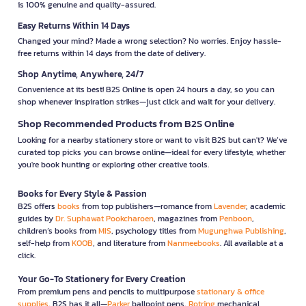
is 100% genuine and quality-assured.
Easy Returns Within 14 Days
Changed your mind? Made a wrong selection? No worries. Enjoy hassle-
free returns within 14 days from the date of delivery.
Shop Anytime, Anywhere, 24/7
Convenience at its best! B2S Online is open 24 hours a day, so you can
shop whenever inspiration strikes—just click and wait for your delivery.
Shop Recommended Products from B2S Online
Looking for a nearby stationery store or want to visit B2S but can't? We’ve
curated top picks you can browse online—ideal for every lifestyle, whether
you're book hunting or exploring other creative tools.
Books for Every Style & Passion
B2S offers
books
from top publishers—romance from
Lavender
, academic
guides by
Dr. Suphawat Pookcharoen
, magazines from
Penboon
,
children’s books from
MIS
, psychology titles from
Mugunghwa Publishing
,
self-help from
KOOB
, and literature from
Nanmeebooks
. All available at a
click.
Your Go-To Stationery for Every Creation
From premium pens and pencils to multipurpose
stationary & office
supplies
, B2S has it all—
Parker
ballpoint pens,
Rotring
mechanical