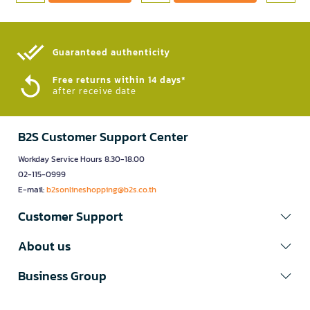
Guaranteed authenticity​
Free returns within 14 days*
after receive date
B2S Customer Support Center
Workday Service Hours 8.30-18.00
02-115-0999
E-mail:
b2sonlineshopping@b2s.co.th
Customer Support
About us
Business Group