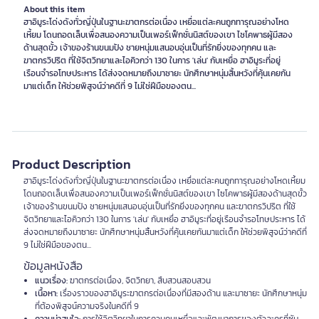
About this item
ฮาอิมูระโด่งดังทั่วญี่ปุ่นในฐานะฆาตกรต่อเนื่อง เหยื่อแต่ละคนถูกทารุณอย่างโหด
เหี้ยม โดนถอดเล็บเพื่อสนองความเป็นเพอร์เฟ็กชั่นนิสต์ของเขา ไซโคพาธผู้มีสอง
ด้านสุดขั้ว เจ้าของร้านขนมปัง ชายหนุ่มแสนอบอุ่นเป็นที่รักยิ่งของทุกคน และ
ฆาตกรวิปริต ที่ใช้จิตวิทยาและไอคิวกว่า 130 ในการ 'เล่น' กับเหยื่อ ฮาอิมูระที่อยู่
เรือนจำรอโทษประหาร ได้ส่งจดหมายถึงมาซายะ นักศึกษาหนุ่มสิ้นหวังที่คุ้นเคยกัน
มาแต่เด็ก ให้ช่วยพิสูจน์ว่าคดีที่ 9 ไม่ใช่ฝีมือของตน...
Product Description
ฮาอิมูระโด่งดังทั่วญี่ปุ่นในฐานะฆาตกรต่อเนื่อง เหยื่อแต่ละคนถูกทารุณอย่างโหดเหี้ยม
โดนถอดเล็บเพื่อสนองความเป็นเพอร์เฟ็กชั่นนิสต์ของเขา ไซโคพาธผู้มีสองด้านสุดขั้ว
เจ้าของร้านขนมปัง ชายหนุ่มแสนอบอุ่นเป็นที่รักยิ่งของทุกคน และฆาตกรวิปริต ที่ใช้
จิตวิทยาและไอคิวกว่า 130 ในการ 'เล่น' กับเหยื่อ ฮาอิมูระที่อยู่เรือนจำรอโทษประหาร ได้
ส่งจดหมายถึงมาซายะ นักศึกษาหนุ่มสิ้นหวังที่คุ้นเคยกันมาแต่เด็ก ให้ช่วยพิสูจน์ว่าคดีที่
9 ไม่ใช่ฝีมือของตน...
ข้อมูลหนังสือ
แนวเรื่อง:
ฆาตกรต่อเนื่อง, จิตวิทยา, สืบสวนสอบสวน
เนื้อหา:
เรื่องราวของฮาอิมูระฆาตกรต่อเนื่องที่มีสองด้าน และมาซายะ นักศึกษาหนุ่ม
ที่ต้องพิสูจน์ความจริงในคดีที่ 9