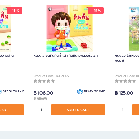
- 15 %
- 15 %
่วยงานบ้าน
หนังสือ ชุดคินคินทำได้ : คินคินไม่กลัวเชื้อโรค
หนังสือ ไม่เหมื
กับย่า)
Product Code DA02065
Product Code D
READY TO SHIP
฿ 106.00
READY TO SHIP
฿ 125.00
฿
125.00
CART
ADD TO CART