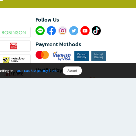
Follow Us​
Payment Methods
Verified by
our cookie policy here
etting in
Accept
Download B2S app