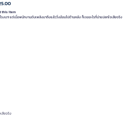
25.00
 this item
โรงนา! แต่เมื่อพนักงานดับเพลิงมาถึงแล้ววิ่งอ้อมไปด้านหลัง ก็เจออะไรที่น่าแปลกใจเสียจริง
จเสียจริง