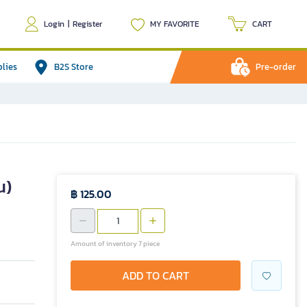
Login
|
Register
MY FAVORITE
CART
plies
B2S Store
Pre-order
น)
฿ 125.00
Amount of inventory 7 piece
ADD TO CART