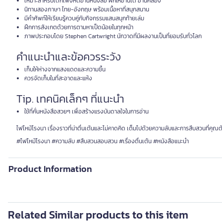
เหมาะสำหรับเด็กเพิ่งหัดอ่านหนังสือ ฝึกให้อ่านได้ อ่านคล่อง
นิทานสองภาษา ไทย-อังกฤษ พร้อมเนื้อหาที่สนุกสนาน
มีคำศัพท์ให้เรียนรู้ควบคู่กับกิจกรรมแสนสนุกท้ายเล่ม
ฝึกการสังเกตด้วยการตามหาเป็ดน้อยในทุกหน้า
ภาพประกอบโดย Stephen Cartwright นักวาดที่มีผลงานเป็นที่ยอมรับทั่วโลก
คำแนะนำและข้อควรระวัง
เก็บให้ห่างจากแสงแดดและความชื้น
ควรจัดเก็บในที่สะอาดและแห้ง
Tip. เทคนิคเล็กๆ ที่แนะนำ
ใช้ที่คั่นหนังสือสวยๆ เพื่อสร้างแรงบันดาลใจในการอ่าน
ไฟไหม้โรงนา เรื่องราวที่น่าตื่นเต้นและไม่คาดคิด เต็มไปด้วยความลับและการสืบสวนที่คุณต
#ไฟไหม้โรงนา #ความลับ #สืบสวนสอบสวน #เรื่องตื่นเต้น #หนังสือแนะนำ
Product Information
Related Similar products to this item