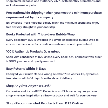
shop premium books and stationery 24/7—with monthly promotions and
exclusive member perks.
Free nationwide shipping* when you meet the minimum purchase
requirement set by the company.
Enjoy stress-free shopping! Simply reach the minimum spend and enjoy
free delivery straight to your doorstep.
Books Protected with Triple-Layer Bubble Wrap
Every book from B2S is wrapped in 3 layers of protective bubble wrap to
ensure it arrives in perfect condition—safe and sound, guaranteed.
100% Authentic Products Guaranteed
Shop with confidence at B2S Online. Every book, pen, or product you order
is 100% genuine and quality-assured.
Easy Returns Within 14 Days
Changed your mind? Made a wrong selection? No worries. Enjoy hassle-
free returns within 14 days from the date of delivery.
Shop Anytime, Anywhere, 24/7
Convenience at its best! B2S Online is open 24 hours a day, so you can
shop whenever inspiration strikes—just click and wait for your delivery.
Shop Recommended Products from B2S Online