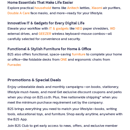
Home Essentials That Make Life Easier
Explore practical
household
items like
Anitech
kettles,
Xiaomi
air purifiers,
Double A Care
face masks, and more—ready for your lifestyle.
Innovative IT & Gadgets for Every Digital Life
Elevate your workflow with
IT & gadgets
like
NEO
paper shredders,
WD
external drives, and
GEEZER
wireless keyboard-mouse combos—all
carefully selected for convenience and security.
Functional & Stylish Furniture for Home & Office
B2S also offers functional, space-saving
furniture
to complete your home
or office—like foldable desks from
ONE
and ergonomic chairs from
Furradec
Promotions & Special Deals
Enjoy unbeatable deals and monthly campaigns—on books, stationery,
lifestyle must-haves, and more! Get exclusive discount coupons and perks
when you shop on B2S.co.th. Plus, free nationwide shipping* when you
meet the minimum purchase requirement set by the company.
B2S brings everything you need to match your lifestyle—books, writing
tools, educational toys, and furniture. Shop easily anytime, anywhere with
the B2S App.
Join B2S Club to get early access to news, offers, and exclusive member