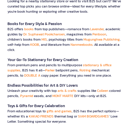
Looking for a nearby stationery store or want to visit B2S but can't? We’ve
curated top picks you can browse online—ideal for every lifestyle, whether
you're book hunting or exploring other creative tools.
Books for Every Style & Passion
B2S offers
books
from top publishers—romance from
Lavender
, academic
guides by
Dr. Suphawat Pookcharoen
, magazines from
Penboon
,
children’s books from
MIS
, psychology titles from
Mugunghwa Publishing
,
self-help from
KOOB
, and literature from
Nanmeebooks
. All available at a
click.
Your Go-To Stationery for Every Creation
From premium pens and pencils to multipurpose
stationary & office
supplies
, B2S has it all—
Parker
ballpoint pens,
Rotring
mechanical
pencils, to
DOUBLE A
copy paper. Everything you need in one place.
Endless Possibilities for Art & DIY Lovers
Unleash your creativity with top
arts & crafts
supplies like
Colleen
colored
pencils,
Pyramid
easels, and
MONT MARTE
DIY kits—only at B2S.
Toys & Gifts for Every Celebration
From educational toys to
gifts and games
, B2S has the perfect options—
whether it’s a
KAKAO FRIENDS
thermal bag or
SIAM BOARDGAMES
’ Love
Letter. Something special for everyone.