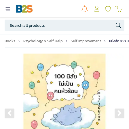
Books
Psychology & Self Help
Self Improvement
หนังสือ 100 น
Previous slide
Ne