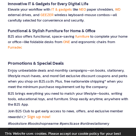
Innovative IT & Gadgets for Every Digital Life
Elevate your workflow with
IT & gadgets
like
NEO
paper shredders,
WD
external drives, and
GEEZER
wireless keyboard-mouse combos—all
carefully selected for convenience and security.
Functional & Stylish Furniture for Home & Office
B2S also offers functional, space-saving
furniture
to complete your home
or office—like foldable desks from
ONE
and ergonomic chairs from
Furradec
Promotions & Special Deals
Enjoy unbeatable deals and monthly campaigns—on books, stationery,
lifestyle must-haves, and more! Get exclusive discount coupons and perks
when you shop on B2S.co.th. Plus, free nationwide shipping* when you
meet the minimum purchase requirement set by the company.
B2S brings everything you need to match your lifestyle—books, writing
tools, educational toys, and furniture. Shop easily anytime, anywhere with
the B2S App.
Join B2S Club to get early access to news, offers, and exclusive member
Sign up now!
rewards! 👉
#bookstore #bookshopnearme #pencilcase #onlinestationery
#buybooksonline #b2sstationery #onlineshopbooks #B2S
This Website uses cookies. Please accept our cookie policy for your best
#stationerynearme