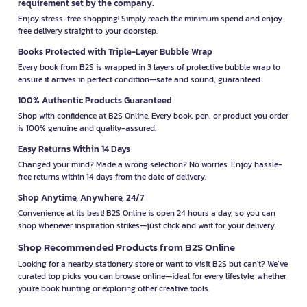
requirement set by the company.
Enjoy stress-free shopping! Simply reach the minimum spend and enjoy
free delivery straight to your doorstep.
Books Protected with Triple-Layer Bubble Wrap
Every book from B2S is wrapped in 3 layers of protective bubble wrap to
ensure it arrives in perfect condition—safe and sound, guaranteed.
100% Authentic Products Guaranteed
Shop with confidence at B2S Online. Every book, pen, or product you order
is 100% genuine and quality-assured.
Easy Returns Within 14 Days
Changed your mind? Made a wrong selection? No worries. Enjoy hassle-
free returns within 14 days from the date of delivery.
Shop Anytime, Anywhere, 24/7
Convenience at its best! B2S Online is open 24 hours a day, so you can
shop whenever inspiration strikes—just click and wait for your delivery.
Shop Recommended Products from B2S Online
Looking for a nearby stationery store or want to visit B2S but can't? We’ve
curated top picks you can browse online—ideal for every lifestyle, whether
you're book hunting or exploring other creative tools.