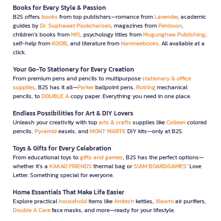
Books for Every Style & Passion
B2S offers
books
from top publishers—romance from
Lavender
, academic
guides by
Dr. Suphawat Pookcharoen
, magazines from
Penboon
,
children’s books from
MIS
, psychology titles from
Mugunghwa Publishing
,
self-help from
KOOB
, and literature from
Nanmeebooks
. All available at a
click.
Your Go-To Stationery for Every Creation
From premium pens and pencils to multipurpose
stationary & office
supplies
, B2S has it all—
Parker
ballpoint pens,
Rotring
mechanical
pencils, to
DOUBLE A
copy paper. Everything you need in one place.
Endless Possibilities for Art & DIY Lovers
Unleash your creativity with top
arts & crafts
supplies like
Colleen
colored
pencils,
Pyramid
easels, and
MONT MARTE
DIY kits—only at B2S.
Toys & Gifts for Every Celebration
From educational toys to
gifts and games
, B2S has the perfect options—
whether it’s a
KAKAO FRIENDS
thermal bag or
SIAM BOARDGAMES
’ Love
Letter. Something special for everyone.
Home Essentials That Make Life Easier
Explore practical
household
items like
Anitech
kettles,
Xiaomi
air purifiers,
Double A Care
face masks, and more—ready for your lifestyle.