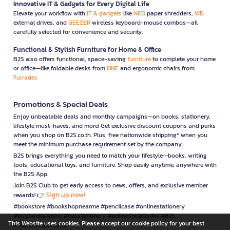
Innovative IT & Gadgets for Every Digital Life
Elevate your workflow with
IT & gadgets
like
NEO
paper shredders,
WD
external drives, and
GEEZER
wireless keyboard-mouse combos—all
carefully selected for convenience and security.
Functional & Stylish Furniture for Home & Office
B2S also offers functional, space-saving
furniture
to complete your home
or office—like foldable desks from
ONE
and ergonomic chairs from
Furradec
Promotions & Special Deals
Enjoy unbeatable deals and monthly campaigns—on books, stationery,
lifestyle must-haves, and more! Get exclusive discount coupons and perks
when you shop on B2S.co.th. Plus, free nationwide shipping* when you
meet the minimum purchase requirement set by the company.
B2S brings everything you need to match your lifestyle—books, writing
tools, educational toys, and furniture. Shop easily anytime, anywhere with
the B2S App.
Join B2S Club to get early access to news, offers, and exclusive member
Sign up now!
rewards! 👉
#bookstore #bookshopnearme #pencilcase #onlinestationery
#buybooksonline #b2sstationery #onlineshopbooks #B2S
This Website uses cookies. Please accept our cookie policy for your best
#stationerynearme