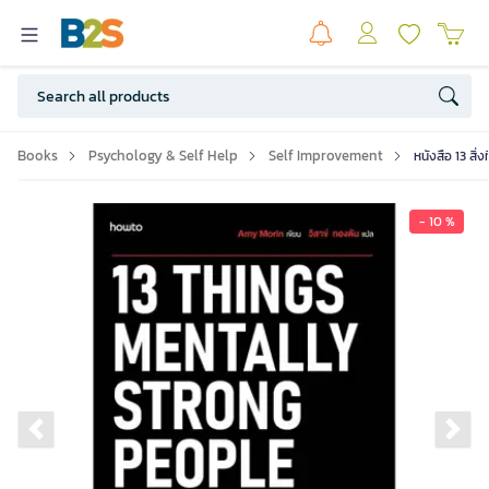
Books
Psychology & Self Help
Self Improvement
หนังสือ 13 สิ่
- 10 %
Previous slide
Ne