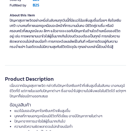
B2S
Fulfilled by
About this item
ปัญหาสุขภาพจิตอย่างหนึ่งในสังคมทุกวันนี้ที่มีแนวโน้มเพิ่มสูงขึ้นเรื่อยๆ คือโรคซึม
เศร้า บางคนที่ภายนอกดูเหมือนจะมีหน้าที่การงานมั่นคง มีชีวิตคู่ราบรื่น หรือมี
ครอบครัวที่สมบูรณ์แบบ ลึกๆ แล้วอาจจะเจอกับปัญหาในด้านใดด้านหนึ่งของชีวิต
อยู่ เช่น การพยายามเอาใจใส่ผู้อื่นมากเกินไปจนตัวเองต้องเป็นทุกข์ การกลัวความ
ผิดพลาดจนไม่กล้าลงมือทำ การคาดหวังผลลัพธ์ในทันที หรือการติดอยู่กับความ
ทรงจำแย่ๆ ในอดีตจนไม่มีความสุขกับชีวิตปัจจุบัน ทุกอย่างเหล่านี้ล้วนนำไปสู้
Product Description
เนื่องจากข้อมูลสุขภาพจิต กล่าวถึงปัญหาโรคซึมเศร้าที่เพิ่มสูงขึ้นในสังคม บางคนดูมี
ชีวิตที่ดี แต่ภายในเจอกับปัญหาต่างๆ ซึ่งอาจนำไปสู่ความไม่พึงพอใจในชีวิตได้ แต่ทุกๆ
ปัญหาก็ย่อมมีทางออกเสมอ
ข้อมูลสินค้า
แนวโน้มของปัญหาโรคซึมเศร้าเพิ่มสูงขึ้น
บุคคลที่ภายนอกดูเหมือนมีชีวิตที่ดีเยี่ยม อาจมีปัญหาภายในต่างๆ
ปัญหาจากการเอาใจใส่ผู้อื่นมากเกินไป
ความกลัวความผิดพลาดจนไม่กล้าลงมือทำ