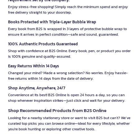
Enjoy stress-free shopping! Simply reach the minimum spend and enjoy
free delivery straight to your doorstep.
Books Protected with Triple-Layer Bubble Wrap
Every book from B2S is wrapped in 3 layers of protective bubble wrap to
ensure it arrives in perfect condition—safe and sound, guaranteed.
100% Authentic Products Guaranteed
Shop with confidence at B2S Online. Every book, pen, or product you order
is 100% genuine and quality-assured.
Easy Returns Within 14 Days
Changed your mind? Made a wrong selection? No worries. Enjoy hassle-
free returns within 14 days from the date of delivery.
Shop Anytime, Anywhere, 24/7
Convenience at its best! B2S Online is open 24 hours a day, so you can
shop whenever inspiration strikes—just click and wait for your delivery.
Shop Recommended Products from B2S Online
Looking for a nearby stationery store or want to visit B2S but can't? We’ve
curated top picks you can browse online—ideal for every lifestyle, whether
you're book hunting or exploring other creative tools.