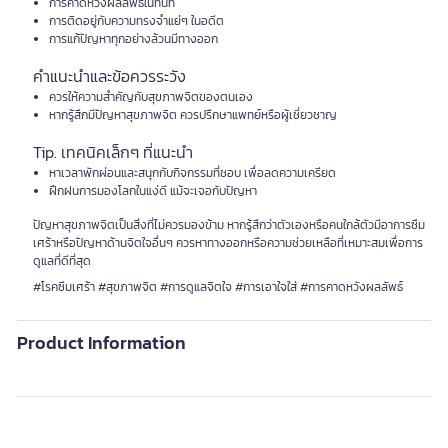
การคาดหวังผลลัพธ์ในทันที
การติดอยู่กับความทรงจำแย่ๆ ในอดีต
การแก้ปัญหาทุกอย่างล้วนมีทางออก
คำแนะนำและข้อควรระวัง
ควรให้ความสำคัญกับสุขภาพจิตของตนเอง
หากรู้สึกมีปัญหาสุขภาพจิต ควรปรึกษาแพทย์หรือผู้เชี่ยวชาญ
Tip. เทคนิคเล็กๆ ที่แนะนำ
หาเวลาพักผ่อนและสนุกกับกิจกรรมที่ชอบ เพื่อลดความเครียด
ฝึกฝนการมองโลกในแง่ดี แม้จะเจอกับปัญหา
ปัญหาสุขภาพจิตเป็นสิ่งที่ไม่ควรมองข้าม หากรู้สึกว่าตัวเองหรือคนใกล้ตัวมีอาการซึม
เศร้าหรือปัญหาด้านจิตใจอื่นๆ ควรหาทางออกหรือความช่วยเหลือที่เหมาะสมเพื่อการ
ดูแลที่ดีที่สุด
#โรคซึมเศร้า #สุขภาพจิต #การดูแลจิตใจ #การเอาใจใส่ #การคาดหวังผลลัพธ์
Product Information