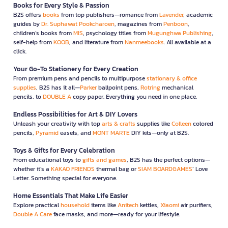
Books for Every Style & Passion
B2S offers
books
from top publishers—romance from
Lavender
, academic
guides by
Dr. Suphawat Pookcharoen
, magazines from
Penboon
,
children’s books from
MIS
, psychology titles from
Mugunghwa Publishing
,
self-help from
KOOB
, and literature from
Nanmeebooks
. All available at a
click.
Your Go-To Stationery for Every Creation
From premium pens and pencils to multipurpose
stationary & office
supplies
, B2S has it all—
Parker
ballpoint pens,
Rotring
mechanical
pencils, to
DOUBLE A
copy paper. Everything you need in one place.
Endless Possibilities for Art & DIY Lovers
Unleash your creativity with top
arts & crafts
supplies like
Colleen
colored
pencils,
Pyramid
easels, and
MONT MARTE
DIY kits—only at B2S.
Toys & Gifts for Every Celebration
From educational toys to
gifts and games
, B2S has the perfect options—
whether it’s a
KAKAO FRIENDS
thermal bag or
SIAM BOARDGAMES
’ Love
Letter. Something special for everyone.
Home Essentials That Make Life Easier
Explore practical
household
items like
Anitech
kettles,
Xiaomi
air purifiers,
Double A Care
face masks, and more—ready for your lifestyle.