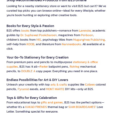
Looking for a nearby stationery store or want to visit B2S but can't? We’ve
curated top picks you can browse online—ideal for every lifestyle, whether
you're book hunting or exploring other creative tools.
Books for Every Style & Passion
B2S offers
books
from top publishers—romance from
Lavender
, academic
guides by
Dr. Suphawat Pookcharoen
, magazines from
Penboon
,
children’s books from
MIS
, psychology titles from
Mugunghwa Publishing
,
self-help from
KOOB
, and literature from
Nanmeebooks
. All available at a
click.
Your Go-To Stationery for Every Creation
From premium pens and pencils to multipurpose
stationary & office
supplies
, B2S has it all—
Parker
ballpoint pens,
Rotring
mechanical
pencils, to
DOUBLE A
copy paper. Everything you need in one place.
Endless Possibilities for Art & DIY Lovers
Unleash your creativity with top
arts & crafts
supplies like
Colleen
colored
pencils,
Pyramid
easels, and
MONT MARTE
DIY kits—only at B2S.
Toys & Gifts for Every Celebration
From educational toys to
gifts and games
, B2S has the perfect options—
whether it’s a
KAKAO FRIENDS
thermal bag or
SIAM BOARDGAMES
’ Love
Letter. Something special for everyone.