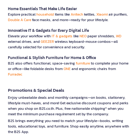
Home Essentials That Make Life Easier
Explore practical
household
items like
Anitech
kettles,
Xiaomi
air purifiers,
Double A Care
face masks, and more—ready for your lifestyle.
Innovative IT & Gadgets for Every Digital Life
Elevate your workflow with
IT & gadgets
like
NEO
paper shredders,
WD
external drives, and
GEEZER
wireless keyboard-mouse combos—all
carefully selected for convenience and security.
Functional & Stylish Furniture for Home & Office
B2S also offers functional, space-saving
furniture
to complete your home
or office—like foldable desks from
ONE
and ergonomic chairs from
Furradec
Promotions & Special Deals
Enjoy unbeatable deals and monthly campaigns—on books, stationery,
lifestyle must-haves, and more! Get exclusive discount coupons and perks
when you shop on B2S.co.th. Plus, free nationwide shipping* when you
meet the minimum purchase requirement set by the company.
B2S brings everything you need to match your lifestyle—books, writing
tools, educational toys, and furniture. Shop easily anytime, anywhere with
the B2S App.