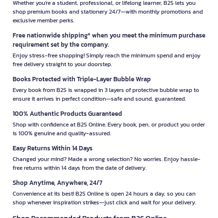
Whether you're a student, professional, or lifelong learner, B2S lets you
shop premium books and stationery 24/7—with monthly promotions and
exclusive member perks.
Free nationwide shipping* when you meet the minimum purchase
requirement set by the company.
Enjoy stress-free shopping! Simply reach the minimum spend and enjoy
free delivery straight to your doorstep.
Books Protected with Triple-Layer Bubble Wrap
Every book from B2S is wrapped in 3 layers of protective bubble wrap to
ensure it arrives in perfect condition—safe and sound, guaranteed.
100% Authentic Products Guaranteed
Shop with confidence at B2S Online. Every book, pen, or product you order
is 100% genuine and quality-assured.
Easy Returns Within 14 Days
Changed your mind? Made a wrong selection? No worries. Enjoy hassle-
free returns within 14 days from the date of delivery.
Shop Anytime, Anywhere, 24/7
Convenience at its best! B2S Online is open 24 hours a day, so you can
shop whenever inspiration strikes—just click and wait for your delivery.
Shop Recommended Products from B2S Online