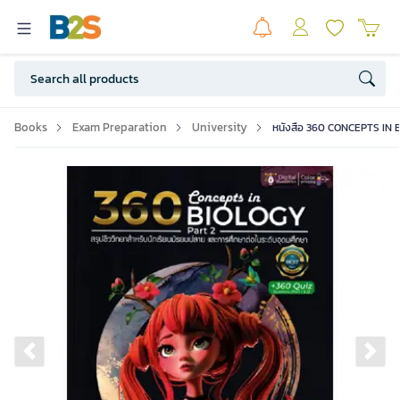
Books
Exam Preparation
University
หนังสือ 360 CONCEPTS IN B
Previous slide
Ne