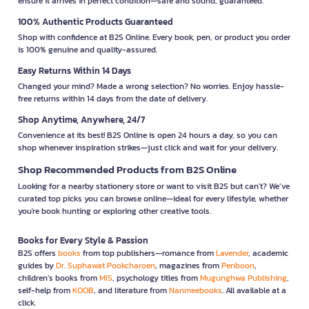
ensure it arrives in perfect condition—safe and sound, guaranteed.
100% Authentic Products Guaranteed
Shop with confidence at B2S Online. Every book, pen, or product you order
is 100% genuine and quality-assured.
Easy Returns Within 14 Days
Changed your mind? Made a wrong selection? No worries. Enjoy hassle-
free returns within 14 days from the date of delivery.
Shop Anytime, Anywhere, 24/7
Convenience at its best! B2S Online is open 24 hours a day, so you can
shop whenever inspiration strikes—just click and wait for your delivery.
Shop Recommended Products from B2S Online
Looking for a nearby stationery store or want to visit B2S but can't? We’ve
curated top picks you can browse online—ideal for every lifestyle, whether
you're book hunting or exploring other creative tools.
Books for Every Style & Passion
B2S offers
books
from top publishers—romance from
Lavender
, academic
guides by
Dr. Suphawat Pookcharoen
, magazines from
Penboon
,
children’s books from
MIS
, psychology titles from
Mugunghwa Publishing
,
self-help from
KOOB
, and literature from
Nanmeebooks
. All available at a
click.