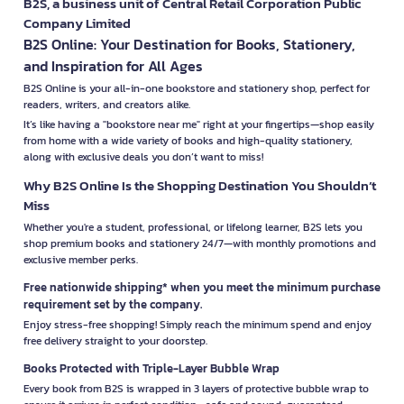
B2S, a business unit of Central Retail Corporation Public
Company Limited
B2S Online: Your Destination for Books, Stationery,
and Inspiration for All Ages
B2S Online is your all-in-one bookstore and stationery shop, perfect for
readers, writers, and creators alike.
It’s like having a "bookstore near me" right at your fingertips—shop easily
from home with a wide variety of books and high-quality stationery,
along with exclusive deals you don’t want to miss!
Why B2S Online Is the Shopping Destination You Shouldn’t
Miss
Whether you're a student, professional, or lifelong learner, B2S lets you
shop premium books and stationery 24/7—with monthly promotions and
exclusive member perks.
Free nationwide shipping* when you meet the minimum purchase
requirement set by the company.
Enjoy stress-free shopping! Simply reach the minimum spend and enjoy
free delivery straight to your doorstep.
Books Protected with Triple-Layer Bubble Wrap
Every book from B2S is wrapped in 3 layers of protective bubble wrap to