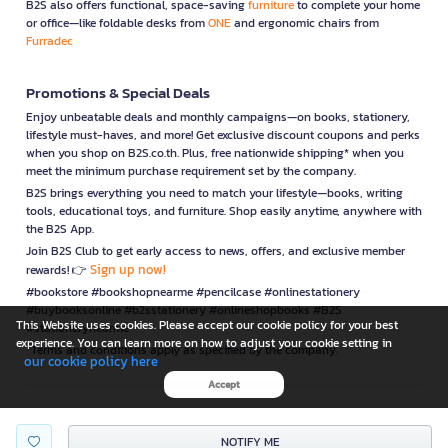
B2S also offers functional, space-saving
furniture
to complete your home
or office—like foldable desks from
ONE
and ergonomic chairs from
Furradec
Promotions & Special Deals
Enjoy unbeatable deals and monthly campaigns—on books, stationery,
lifestyle must-haves, and more! Get exclusive discount coupons and perks
when you shop on B2S.co.th. Plus, free nationwide shipping* when you
meet the minimum purchase requirement set by the company.
B2S brings everything you need to match your lifestyle—books, writing
tools, educational toys, and furniture. Shop easily anytime, anywhere with
the B2S App.
Join B2S Club to get early access to news, offers, and exclusive member
Sign up now!
rewards! 👉
#bookstore #bookshopnearme #pencilcase #onlinestationery
#buybooksonline #b2sstationery #onlineshopbooks #B2S
This Website uses cookies. Please accept our cookie policy for your best
#stationerynearme
experience. You can learn more on how to adjust your cookie setting in
*Terms and conditions apply as specified by the company.
our cookie policy here
Accept
is a company operating under
NOTIFY ME