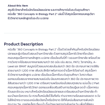
About this item
สรุปชีววิทยาสำหรับนักเรียนมัธยมปลาย และการศึกษาต่อในระดับอุดมศึกษา
หนังสือ "360 Concepts in Biology Part 2" เล่มนี้ ได้สรุปเนื้อหาครอบคลุมวิชา
ชีววิทยาตามหลักสูตรในระดับ ม.ปลาย
Product Description
หนังสือ "360 Concepts in Biology Part 2" เป็นตัวช่วยสำคัญสำหรับนักเรียนมัธยม
ปลายและผู้เตรียมตัวสอบเข้ามหาวิทยาลัย ด้วยการสรุปเนื้อหาชีววิทยาที่ละเอียด
ครอบคลุมเนื้อหาตามหลักสูตร ม.ปลาย เชื่อมโยงถึงปีที่ 1 ของมหาวิทยาลัย พร้อมด้วย
การวิเคราะห์ข้อสอบจากหลายสนามกว่า 50 ฉบับ เช่น สอวน., PAT2, วิชาสามัญ, A-
Level และ BMAT สมบูรณ์ด้วยแบบทดสอบในเล่มกว่า 360 ข้อ ประกอบภาพวาดสีสัน
สวยงามกว่า 1,200 ภาพ เพิ่มประสิทธิภาพในการจดจำเนื้อหาได้อย่างดี สรุปเนื้อหา
ชีววิทยาตามหลักสูตร ม.ปลาย เชื่อมโยงเนื้อหาถึงระดับอุดมศึกษา วิเคราะห์และ
ออกแบบข้อสอบจากหลายสนามแข่งขัน มีแบบทดสอบกว่า 360 ข้อ ประกอบภาพวาด
สีสันสวยงามกว่า 1,200 ภาพ เตรียมความพร้อมก่อนไปสอบทุกสนาม แบ่งเป็น 2 Part
ครอบคลุมทุกเนื้อหาชีววิทยา ออกแบบเพื่อเสริมสร้างการเรียนรู้และจดจำ เนื้อหาครบ
ถ้วนและชัดเจน เหมาะสำหรับนักเรียนมัธยมปลายและเตรียมสอบเข้ามหาวิทยาลัย คำ
แนะนำและข้อควรระวัง ควรเก็บหนังสือไว้ในที่แห้ง ห่างจากความร้อนและแสงแดด ระวัง
ไม่ให้หน้ากระดาษของหนังสือเปียกน้ำหรือฉีกขาด ใช้ที่คั่นหนังสือแทนการพับหน้า
กระดาษ Tip. เทคนิคเล็กๆ ที่แนะนำ ตั้งเป้าหมายการอ่านในแต่ละวัน เพื่อทำให้คุณ