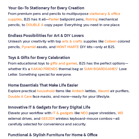
Your Go-To Stationery for Every Creation
From premium pens and pencils to multipurpose
stationary & office
supplies
, B2S has it all—
Parker
ballpoint pens,
Rotring
mechanical
pencils, to
DOUBLE A
copy paper. Everything you need in one place.
Endless Possibilities for Art & DIY Lovers
Unleash your creativity with top
arts & crafts
supplies like
Colleen
colored
pencils,
Pyramid
easels, and
MONT MARTE
DIY kits—only at B2S.
Toys & Gifts for Every Celebration
From educational toys to
gifts and games
, B2S has the perfect options—
whether it’s a
KAKAO FRIENDS
thermal bag or
SIAM BOARDGAMES
’ Love
Letter. Something special for everyone.
Home Essentials That Make Life Easier
Explore practical
household
items like
Anitech
kettles,
Xiaomi
air purifiers,
Double A Care
face masks, and more—ready for your lifestyle.
Innovative IT & Gadgets for Every Digital Life
Elevate your workflow with
IT & gadgets
like
NEO
paper shredders,
WD
external drives, and
GEEZER
wireless keyboard-mouse combos—all
carefully selected for convenience and security.
Functional & Stylish Furniture for Home & Office