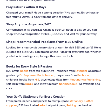
Easy Returns Within 14 Days
Changed your mind? Made a wrong selection? No worries. Enjoy hassle-
free returns within 14 days from the date of delivery.
Shop Anytime, Anywhere, 24/7
Convenience at its best! B2S Online is open 24 hours a day, so you can
shop whenever inspiration strikes—just click and wait for your delivery.
Shop Recommended Products from B2S Online
Looking for a nearby stationery store or want to visit B2S but can't? We’ve
curated top picks you can browse online—ideal for every lifestyle, whether
you're book hunting or exploring other creative tools.
Books for Every Style & Passion
B2S offers
books
from top publishers—romance from
Lavender
, academic
guides by
Dr. Suphawat Pookcharoen
, magazines from
Penboon
,
children’s books from
MIS
, psychology titles from
Mugunghwa Publishing
,
self-help from
KOOB
, and literature from
Nanmeebooks
. All available at a
click.
Your Go-To Stationery for Every Creation
From premium pens and pencils to multipurpose
stationary & office
supplies
, B2S has it all—
Parker
ballpoint pens,
Rotring
mechanical