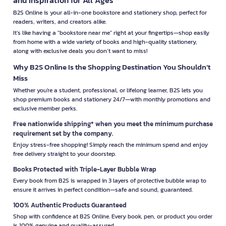
B2S Online is your all-in-one bookstore and stationery shop, perfect for
readers, writers, and creators alike.
It’s like having a "bookstore near me" right at your fingertips—shop easily
from home with a wide variety of books and high-quality stationery,
along with exclusive deals you don’t want to miss!
Why B2S Online Is the Shopping Destination You Shouldn’t
Miss
Whether you're a student, professional, or lifelong learner, B2S lets you
shop premium books and stationery 24/7—with monthly promotions and
exclusive member perks.
Free nationwide shipping* when you meet the minimum purchase
requirement set by the company.
Enjoy stress-free shopping! Simply reach the minimum spend and enjoy
free delivery straight to your doorstep.
Books Protected with Triple-Layer Bubble Wrap
Every book from B2S is wrapped in 3 layers of protective bubble wrap to
ensure it arrives in perfect condition—safe and sound, guaranteed.
100% Authentic Products Guaranteed
Shop with confidence at B2S Online. Every book, pen, or product you order
is 100% genuine and quality-assured.