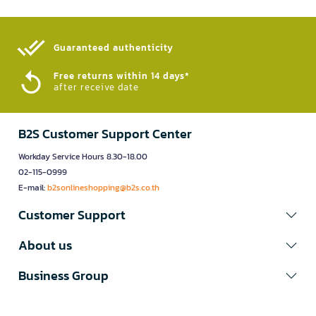
Guaranteed authenticity​
Free returns within 14 days*
after receive date
B2S Customer Support Center
Workday Service Hours 8.30-18.00
02-115-0999
E-mail:
b2sonlineshopping@b2s.co.th
Customer Support
About us
Business Group