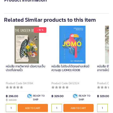
Related Similar products to this item
- 10 %
หนังสือ กายวิพากษ์ เมื่อความเจ็บ
หนังสือ ไม่ต้องได้ทุกอย่างเพื่อมี
หนังสือ ชีวิต
ปวดที่ปลายนิ้ว
ความสุข (JOMO) KOOB
อาจารย์เบียร
Product Code DA13184
Product Code DA12324
Product Cod
฿ 296.00
READY TO
฿ 329.00
READY TO
฿ 329.00
฿
SHIP
SHIP
329.00
ADD TO CART
ADD TO CART