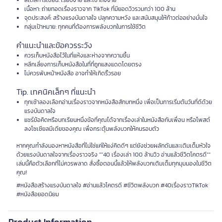
สไตล์การเขียน: เรียบง่าย และเข้าถึงง่าย
เนื้อหา: ถ่ายทอดเรื่องราวจาก TikTok ที่มียอดวิวรวมกว่า 100 ล้าน
จุดประสงค์: สร้างแรงบันดาลใจ ปลุกความหวัง และสนับสนุนให้ก้าวต่ออย่างมั่นใจ
กลุ่มเป้าหมาย: ทุกคนที่ต้องการพลังบวกในการใช้ชีวิต
คำแนะนำและข้อควรระวัง
ควรเก็บหนังสือไว้ในที่แห้งและห่างจากความชื้น
หลีกเลี่ยงการเก็บหนังสือในที่ที่ถูกแสงแดดโดยตรง
ไม่ควรพับหน้าหนังสือ อาจทำให้เกิดริ้วรอย
Tip. เทคนิคเล็กๆ ที่แนะนำ
ทุกเช้าลองเลือกอ่านเรื่องราวจากหนังสือสักบทหนึ่ง เพื่อเป็นการเริ่มต้นวันที่ดีด้วย
แรงบันดาลใจ
แชร์ข้อคิดหรือบทเรียนหนึ่งข้อที่คุณได้จากเรื่องเล่าในหนังสือกับเพื่อน หรือโพสต์
ลงโซเชียลมีเดียของคุณ เพื่อกระตุ้นพลังบวกให้คนรอบตัว
หากคุณกำลังมองหาหนังสือที่ไม่ใช่แค่ให้แง่คิดดีๆ แต่ยังช่วยผลักดันและเติมเต็มหัวใจ
ด้วยแรงบันดาลใจจากเรื่องราวจริง ""40 เรื่องเล่า 100 ล้านวิว อ่านแล้วชีวิตโคตรดี""
เล่มนี้คือตัวเลือกที่ไม่ควรพลาด สั่งซื้อตอนนี้แล้วให้พลังบวกเติมเต็มทุกมุมมองในชีวิต
คุณ!
#หนังสือสร้างแรงบันดาลใจ #อ่านแล้วโคตรดี #ชีวิตพลังบวก #40เรื่องราวTikTok
#หนังสือยอดนิยม
Product Information