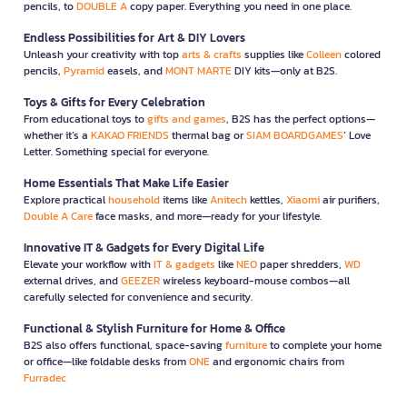
pencils, to
DOUBLE A
copy paper. Everything you need in one place.
Endless Possibilities for Art & DIY Lovers
Unleash your creativity with top
arts & crafts
supplies like
Colleen
colored
pencils,
Pyramid
easels, and
MONT MARTE
DIY kits—only at B2S.
Toys & Gifts for Every Celebration
From educational toys to
gifts and games
, B2S has the perfect options—
whether it’s a
KAKAO FRIENDS
thermal bag or
SIAM BOARDGAMES
’ Love
Letter. Something special for everyone.
Home Essentials That Make Life Easier
Explore practical
household
items like
Anitech
kettles,
Xiaomi
air purifiers,
Double A Care
face masks, and more—ready for your lifestyle.
Innovative IT & Gadgets for Every Digital Life
Elevate your workflow with
IT & gadgets
like
NEO
paper shredders,
WD
external drives, and
GEEZER
wireless keyboard-mouse combos—all
carefully selected for convenience and security.
Functional & Stylish Furniture for Home & Office
B2S also offers functional, space-saving
furniture
to complete your home
or office—like foldable desks from
ONE
and ergonomic chairs from
Furradec