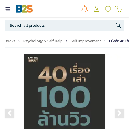
Books
Psychology & Self Help
Self Improvement
หนังสือ 40 เรื
Previous slide
Ne