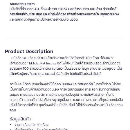
About this item
หนังสือที่ถ่ายทอด 40 เรื่องเล่าจาก TikTok ยอดวิวรวมกว่า 100 ล้าน ด้วยสไตล์
การเขียนที่อ่านง่าย สนุก และเข้าถึงได้จริง เพื่อสร้างแรงบันดาลใจ ปลุกความหวัง
และผลักดันให้คุณก้าวไปข้างหน้าอย่างมั่นใจในชีวิต
Product Description
หนังสือ "40 เรื่องเล่า 100 ล้านวิว อ่านแล้วชีวิตโคตรดี" เขียนโดย "โค้ชแพท"
เจ้าของช่อง "TikTok : Pat Inspire จุดไฟใส่ฝัน" โดยได้รวบรวมเรื่องเล่าที่มียอดวิว
สูงสุดถึง 100 ล้านวิวไว้ภายในเล่มเดียว เป็นเรื่องราวที่สนุก อ่านง่าย ไม่ว่าคุณจะเป็น
เด็กหรือผู้ใหญ่ก็สามารถอ่านและนำข้อคิดดีๆ ไปใช้ในชีวิตประจำวันได้
ภายในเล่มได้รวบรวมเรื่องเล่าให้ข้อคิด มุมมอง และทัศนคติดีๆ ในการใช้ชีวิต ไม่ว่าจะ
เป็นการเห็นคุณค่าในชีวิตของตนเอง การพัฒนาตนเอง การเลือกเส้นทางที่ใช่ให้กับ
ตนเอง การปล่อยวางอดีต การมีความสุขกับปัจจุบัน ความสัมพันธ์ต่างๆ ทั้งกับ
ครอบครัว และคนรัก ไปจนถึงการพูดคุยสื่อสาร และการทำงาน ขณะที่คุณอ่านหนังสือ
เล่มนี้ โปรดระลึกไว้ว่า ทุกเรื่องเล่าในหนังสือเล่มนี้ ไม่ใช่เรื่องของใคร แต่เป็นเรื่องของ
คุณ!
ข้อมูลสินค้า
จำนวนเรื่องเล่า: 40 เรื่อง