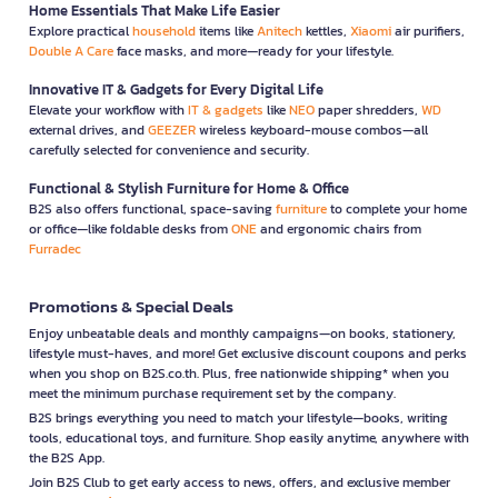
Home Essentials That Make Life Easier
Explore practical
household
items like
Anitech
kettles,
Xiaomi
air purifiers,
Double A Care
face masks, and more—ready for your lifestyle.
Innovative IT & Gadgets for Every Digital Life
Elevate your workflow with
IT & gadgets
like
NEO
paper shredders,
WD
external drives, and
GEEZER
wireless keyboard-mouse combos—all
carefully selected for convenience and security.
Functional & Stylish Furniture for Home & Office
B2S also offers functional, space-saving
furniture
to complete your home
or office—like foldable desks from
ONE
and ergonomic chairs from
Furradec
Promotions & Special Deals
Enjoy unbeatable deals and monthly campaigns—on books, stationery,
lifestyle must-haves, and more! Get exclusive discount coupons and perks
when you shop on B2S.co.th. Plus, free nationwide shipping* when you
meet the minimum purchase requirement set by the company.
B2S brings everything you need to match your lifestyle—books, writing
tools, educational toys, and furniture. Shop easily anytime, anywhere with
the B2S App.
Join B2S Club to get early access to news, offers, and exclusive member