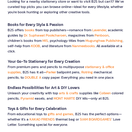
Looking for a nearby stationery store or want to visit B2S but can't? We’ve
curated top picks you can browse online—ideal for every lifestyle, whether
you're book hunting or exploring other creative tools.
Books for Every Style & Passion
B2S offers
books
from top publishers—romance from
Lavender
, academic
guides by
Dr. Suphawat Pookcharoen
, magazines from
Penboon
,
children’s books from
MIS
, psychology titles from
Mugunghwa Publishing
,
self-help from
KOOB
, and literature from
Nanmeebooks
. All available at a
click.
Your Go-To Stationery for Every Creation
From premium pens and pencils to multipurpose
stationary & office
supplies
, B2S has it all—
Parker
ballpoint pens,
Rotring
mechanical
pencils, to
DOUBLE A
copy paper. Everything you need in one place.
Endless Possibilities for Art & DIY Lovers
Unleash your creativity with top
arts & crafts
supplies like
Colleen
colored
pencils,
Pyramid
easels, and
MONT MARTE
DIY kits—only at B2S.
Toys & Gifts for Every Celebration
From educational toys to
gifts and games
, B2S has the perfect options—
whether it’s a
KAKAO FRIENDS
thermal bag or
SIAM BOARDGAMES
’ Love
Letter. Something special for everyone.