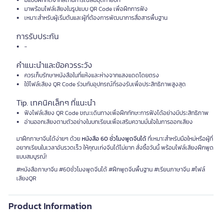
มีแบบฝึกหัดจากสถานการณ์สมมุติท้ายบท
มาพร้อมไฟล์เสียงในรูปแบบ QR Code เพื่อฝึกการฟัง
เหมาะสำหรับผู้เริ่มต้นและผู้ที่ต้องการพัฒนาการสื่อสารพื้นฐาน
การรับประกัน
-
คำแนะนำและข้อควรระวัง
ควรเก็บรักษาหนังสือในที่แห้งและห่างจากแสงแดดโดยตรง
ใช้ไฟล์เสียง QR Code ร่วมกับอุปกรณ์ที่รองรับเพื่อประสิทธิภาพสูงสุด
Tip. เทคนิคเล็กๆ ที่แนะนำ
ฟังไฟล์เสียง QR Code ขณะเดินทางเพื่อฝึกทักษะการฟังได้อย่างมีประสิทธิภาพ
อ่านออกเสียงตามตัวอย่างในบทเรียนเพื่อเสริมความมั่นใจในการออกเสียง
มาฝึกภาษาจีนได้ง่ายๆ ด้วย
หนังสือ 60 ชั่วโมงพูดจีนได้
ที่เหมาะสำหรับมือใหม่หรือผู้ที่
อยากเรียนในเวลาอันรวดเร็ว ให้คุณเก่งจีนได้ไม่ยาก สั่งซื้อวันนี้ พร้อมไฟล์เสียงฝึกพูด
แบบสมบูรณ์!
#หนังสือภาษาจีน #60ชั่วโมงพูดจีนได้ #ฝึกพูดจีนพื้นฐาน #เรียนภาษาจีน #ไฟล์
เสียงQR
Product Information