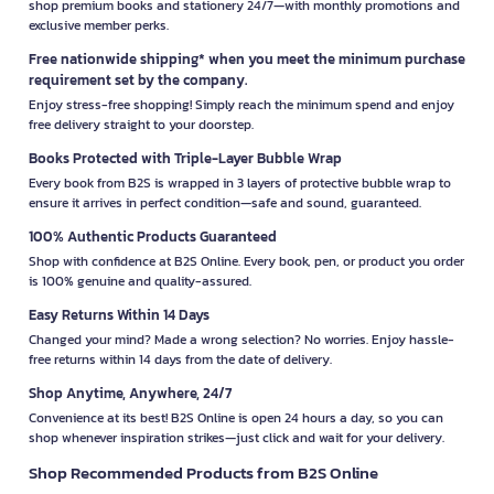
shop premium books and stationery 24/7—with monthly promotions and
exclusive member perks.
Free nationwide shipping* when you meet the minimum purchase
requirement set by the company.
Enjoy stress-free shopping! Simply reach the minimum spend and enjoy
free delivery straight to your doorstep.
Books Protected with Triple-Layer Bubble Wrap
Every book from B2S is wrapped in 3 layers of protective bubble wrap to
ensure it arrives in perfect condition—safe and sound, guaranteed.
100% Authentic Products Guaranteed
Shop with confidence at B2S Online. Every book, pen, or product you order
is 100% genuine and quality-assured.
Easy Returns Within 14 Days
Changed your mind? Made a wrong selection? No worries. Enjoy hassle-
free returns within 14 days from the date of delivery.
Shop Anytime, Anywhere, 24/7
Convenience at its best! B2S Online is open 24 hours a day, so you can
shop whenever inspiration strikes—just click and wait for your delivery.
Shop Recommended Products from B2S Online