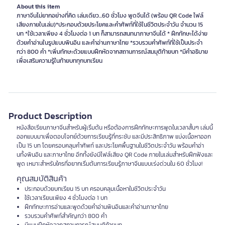
About this item
ภาษาจีนไม่ยากอย่างที่คิด เล่มเดียว...60 ชั่วโมง พูดจีนได้ (พร้อม QR Code ไฟล์
เสียงภายในเล่ม)*ประกอบด้วยประโยคและคำศัพท์ที่ใช้ในชีวิตประจำวัน จำนวน 15
บท *ใช้เวลาเพียง 4 ชั่วโมงต่อ 1 บท ก็สามารถสนทนาภาษาจีนได้ * ฝึกทักษะได้ง่าย
ด้วยคำอ่านในรูปแบบพินอิน และคำอ่านภาษาไทย *รวบรวมคำศัพท์ที่ใช้เป็นประจำ
กว่า 800 คำ *เพิ่มทักษะด้วยแบบฝึกหัดจากสถานการณ์สมมุติท้ายบท *มีคำอธิบาย
เพื่อเสริมความรู้ในท้ายบททุกบทเรียน
Product Description
หนังสือเรียนภาษาจีนสำหรับผู้เริ่มต้น หรือต้องการฝึกทักษะการพูดในเวลาสั้นๆ เล่มนี้
ออกแบบมาเพื่อตอบโจทย์ด้วยการเรียนรู้ที่กระชับ และมีประสิทธิภาพ แบ่งเนื้อหาออก
เป็น 15 บท โดยครอบคลุมคำศัพท์ และประโยคพื้นฐานในชีวิตประจำวัน พร้อมคำอ่า
นทั้งพินอิน และภาษาไทย อีกทั้งยังมีไฟล์เสียง QR Code ภายในเล่มสำหรับฝึกฟังและ
พูด เหมาะสำหรับใครที่อยากเริ่มต้นการเรียนรู้ภาษาจีนแบบเร่งด่วนใน 60 ชั่วโมง!
คุณสมบัติสินค้า
ประกอบด้วยบทเรียน 15 บท ครอบคลุมเนื้อหาในชีวิตประจำวัน
ใช้เวลาเรียนเพียง 4 ชั่วโมงต่อ 1 บท
ฝึกทักษะการอ่านและพูดด้วยคำอ่านพินอินและคำอ่านภาษาไทย
รวบรวมคำศัพท์สำคัญกว่า 800 คำ