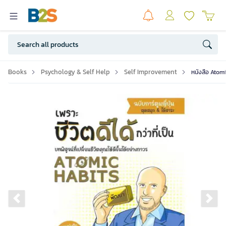
Books
Psychology & Self Help
Self Improvement
หนังสือ Atomic
Previous slide
Ne