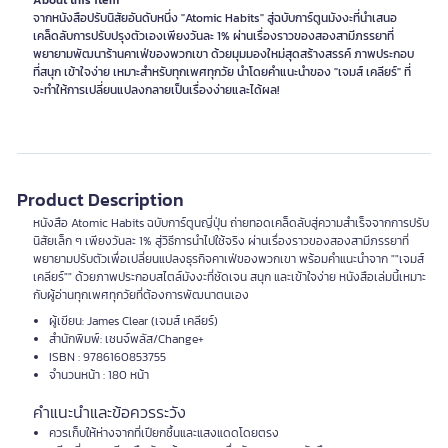
About this item
จากหนังสือปรับนิสัยอันดับหนึ่ง "Atomic Habits" สู่ฉบับการ์ตูนมังงะที่นำเสนอ
เคล็ดลับการปรับปรุงตัวเองเพียงวันละ 1% ผ่านเรื่องราวของสองสามีภรรยาที่
พยายามพัฒนาร้านคาเฟ่ของพวกเขา ด้วยมุมมองใหม่สุดสร้างสรรค์ ภาพประกอบ
ที่สนุก เข้าใจง่าย เหมาะสำหรับทุกเพศทุกวัย นำโดยคำแนะนำของ "เจมส์ เคลียร์" ที่
จะทำให้การเปลี่ยนแปลงกลายเป็นเรื่องง่ายและได้ผล!
Product Description
หนังสือ Atomic Habits ฉบับการ์ตูนญี่ปุ่น ถ่ายทอดเคล็ดลับสู่ความสำเร็จจากการปรับ
นิสัยเล็ก ๆ เพียงวันละ 1% สู่วิธีการนำไปใช้จริง ผ่านเรื่องราวของสองสามีภรรยาที่
พยายามปรับตัวเพื่อเปลี่ยนแปลงธุรกิจคาเฟ่ของพวกเขา พร้อมคำแนะนำจาก ""เจมส์
เคลียร์"" ด้วยภาพประกอบสไตล์มังงะที่ชัดเจน สนุก และเข้าใจง่าย หนังสือเล่มนี้เหมาะ
กับผู้อ่านทุกเพศทุกวัยที่ต้องการพัฒนาตนเอง
ผู้เขียน: James Clear (เจมส์ เคลียร์)
สำนักพิมพ์: เชนจ์พลัส/Change+
ISBN : 9786160853755
จำนวนหน้า : 180 หน้า
คำแนะนำและข้อควรระวัง
ควรเก็บให้ห่างจากที่เปียกชื้นและแสงแดดโดยตรง