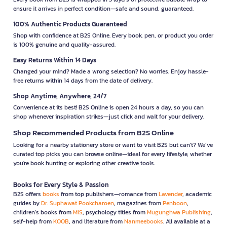
ensure it arrives in perfect condition—safe and sound, guaranteed.
100% Authentic Products Guaranteed
Shop with confidence at B2S Online. Every book, pen, or product you order
is 100% genuine and quality-assured.
Easy Returns Within 14 Days
Changed your mind? Made a wrong selection? No worries. Enjoy hassle-
free returns within 14 days from the date of delivery.
Shop Anytime, Anywhere, 24/7
Convenience at its best! B2S Online is open 24 hours a day, so you can
shop whenever inspiration strikes—just click and wait for your delivery.
Shop Recommended Products from B2S Online
Looking for a nearby stationery store or want to visit B2S but can't? We’ve
curated top picks you can browse online—ideal for every lifestyle, whether
you're book hunting or exploring other creative tools.
Books for Every Style & Passion
B2S offers
books
from top publishers—romance from
Lavender
, academic
guides by
Dr. Suphawat Pookcharoen
, magazines from
Penboon
,
children’s books from
MIS
, psychology titles from
Mugunghwa Publishing
,
self-help from
KOOB
, and literature from
Nanmeebooks
. All available at a