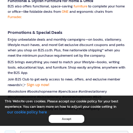
Functional & Stylish Furniture for Home & Office
B2S also offers functional, space-saving
furniture
to complete your home
or office—like foldable desks from
ONE
and ergonomic chairs from
Furradec
Promotions & Special Deals
Enjoy unbeatable deals and monthly campaigns—on books, stationery,
lifestyle must-haves, and more! Get exclusive discount coupons and perks
when you shop on B2S.co.th. Plus, free nationwide shipping* when you
meet the minimum purchase requirement set by the company.
B2S brings everything you need to match your lifestyle—books, writing
tools, educational toys, and furniture. Shop easily anytime, anywhere with
the B2S App.
Join B2S Club to get early access to news, offers, and exclusive member
Sign up now!
rewards! 👉
#bookstore #bookshopnearme #pencilcase #onlinestationery
#buybooksonline #b2sstationery #onlineshopbooks #B2S
This Website uses cookies. Please accept our cookie policy for your best
#stationerynearme
experience. You can learn more on how to adjust your cookie setting in
*Terms and conditions apply as specified by the company.
our cookie policy here
Accept
is a company operating under