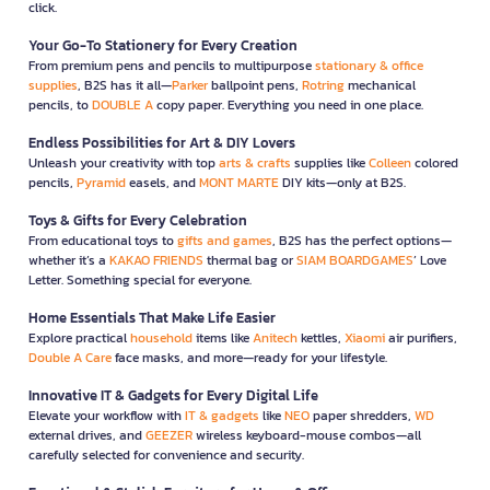
click.
Your Go-To Stationery for Every Creation
From premium pens and pencils to multipurpose
stationary & office
supplies
, B2S has it all—
Parker
ballpoint pens,
Rotring
mechanical
pencils, to
DOUBLE A
copy paper. Everything you need in one place.
Endless Possibilities for Art & DIY Lovers
Unleash your creativity with top
arts & crafts
supplies like
Colleen
colored
pencils,
Pyramid
easels, and
MONT MARTE
DIY kits—only at B2S.
Toys & Gifts for Every Celebration
From educational toys to
gifts and games
, B2S has the perfect options—
whether it’s a
KAKAO FRIENDS
thermal bag or
SIAM BOARDGAMES
’ Love
Letter. Something special for everyone.
Home Essentials That Make Life Easier
Explore practical
household
items like
Anitech
kettles,
Xiaomi
air purifiers,
Double A Care
face masks, and more—ready for your lifestyle.
Innovative IT & Gadgets for Every Digital Life
Elevate your workflow with
IT & gadgets
like
NEO
paper shredders,
WD
external drives, and
GEEZER
wireless keyboard-mouse combos—all
carefully selected for convenience and security.