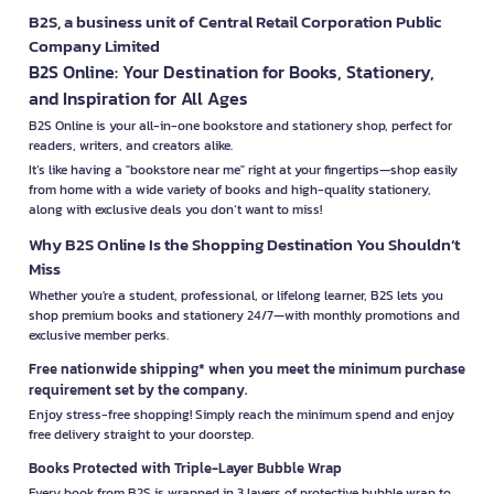
B2S, a business unit of Central Retail Corporation Public
Company Limited
B2S Online: Your Destination for Books, Stationery,
and Inspiration for All Ages
B2S Online is your all-in-one bookstore and stationery shop, perfect for
readers, writers, and creators alike.
It’s like having a "bookstore near me" right at your fingertips—shop easily
from home with a wide variety of books and high-quality stationery,
along with exclusive deals you don’t want to miss!
Why B2S Online Is the Shopping Destination You Shouldn’t
Miss
Whether you're a student, professional, or lifelong learner, B2S lets you
shop premium books and stationery 24/7—with monthly promotions and
exclusive member perks.
Free nationwide shipping* when you meet the minimum purchase
requirement set by the company.
Enjoy stress-free shopping! Simply reach the minimum spend and enjoy
free delivery straight to your doorstep.
Books Protected with Triple-Layer Bubble Wrap
Every book from B2S is wrapped in 3 layers of protective bubble wrap to