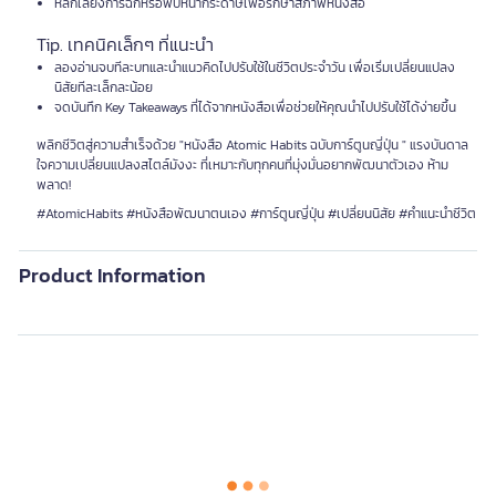
หลีกเลี่ยงการฉีกหรือพับหน้ากระดาษเพื่อรักษาสภาพหนังสือ
Tip. เทคนิคเล็กๆ ที่แนะนำ
ลองอ่านจบทีละบทและนำแนวคิดไปปรับใช้ในชีวิตประจำวัน เพื่อเริ่มเปลี่ยนแปลง
นิสัยทีละเล็กละน้อย
จดบันทึก Key Takeaways ที่ได้จากหนังสือเพื่อช่วยให้คุณนำไปปรับใช้ได้ง่ายขึ้น
พลิกชีวิตสู่ความสำเร็จด้วย "หนังสือ Atomic Habits ฉบับการ์ตูนญี่ปุ่น " แรงบันดาล
ใจความเปลี่ยนแปลงสไตล์มังงะ ที่เหมาะกับทุกคนที่มุ่งมั่นอยากพัฒนาตัวเอง ห้าม
พลาด!
#AtomicHabits #หนังสือพัฒนาตนเอง #การ์ตูนญี่ปุ่น #เปลี่ยนนิสัย #คำแนะนำชีวิต
Product Information