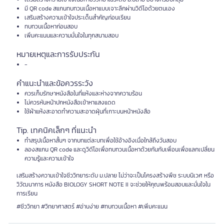
มี QR code สแกนทบทวนเนื้อหาแบบเจาะลึกผ่านวิดีโอด้วยตนเอง
เสริมสร้างความเข้าใจประเด็นสำคัญก่อนเรียน
ทบทวนเนื้อหาก่อนสอบ
เพิ่มคะแนนและความมั่นใจในทุกสนามสอบ
หมายเหตุและการรับประกัน
-
คำแนะนำและข้อควรระวัง
ควรเก็บรักษาหนังสือในที่แห้งและห่างจากความร้อน
ไม่ควรหันหน้าปกหนังสือเข้าหาแสงแดด
ใช้ผ้าแห้งสะอาดทำความสะอาดฝุ่นที่เกาะบนหน้าหนังสือ
Tip. เทคนิคเล็กๆ ที่แนะนำ
ทำสรุปเนื้อหาสั้นๆ จากบทแต่ละบทเพื่อใช้อ้างอิงเมื่อใกล้ถึงวันสอบ
ลองสแกน QR code และดูวิดีโอเพื่อทบทวนเนื้อหาด้วยกันกับเพื่อนเพื่อแลกเปลี่ยน
ความรู้และความเข้าใจ
เสริมสร้างความเข้าใจชีววิทยาระดับ ม.ปลาย ไม่ว่าจะเป็นโครงสร้างพืช ระบบนิเวศ หรือ
วิวัฒนาการ หนังสือ BIOLOGY SHORT NOTE II จะช่วยให้คุณพร้อมสอบและมั่นใจใน
การเรียน
#ชีววิทยา #วิทยาศาสตร์ #อ่านง่าย #ทบทวนเนื้อหา #เพิ่มคะแนน