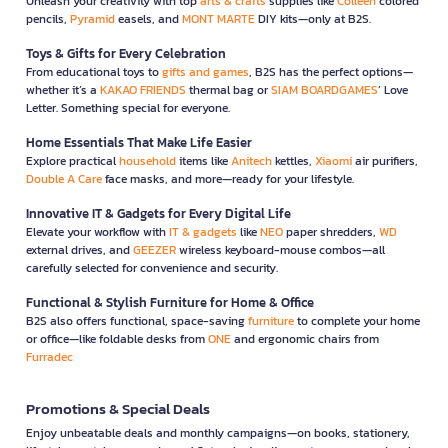
Unleash your creativity with top
arts & crafts
supplies like
Colleen
colored
pencils,
Pyramid
easels, and
MONT MARTE
DIY kits—only at B2S.
Toys & Gifts for Every Celebration
From educational toys to
gifts and games
, B2S has the perfect options—
whether it’s a
KAKAO FRIENDS
thermal bag or
SIAM BOARDGAMES
’ Love
Letter. Something special for everyone.
Home Essentials That Make Life Easier
Explore practical
household
items like
Anitech
kettles,
Xiaomi
air purifiers,
Double A Care
face masks, and more—ready for your lifestyle.
Innovative IT & Gadgets for Every Digital Life
Elevate your workflow with
IT & gadgets
like
NEO
paper shredders,
WD
external drives, and
GEEZER
wireless keyboard-mouse combos—all
carefully selected for convenience and security.
Functional & Stylish Furniture for Home & Office
B2S also offers functional, space-saving
furniture
to complete your home
or office—like foldable desks from
ONE
and ergonomic chairs from
Furradec
Promotions & Special Deals
Enjoy unbeatable deals and monthly campaigns—on books, stationery,