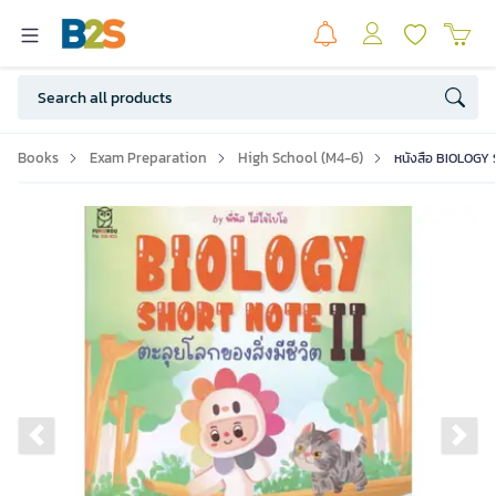
Books
Exam Preparation
High School (M4-6)
หนังสือ BIOLOGY S
Previous slide
Ne