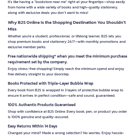
It’s like having a "bookstore near me" right at your fingertips—shop easily
from home with a wide variety of books and high-quality stationery,
along with exclusive deals you don’t want to miss!
Why B2S Online Is the Shopping Destination You Shouldn’t
Miss
Whether you're a student, professional, or lifelong learner, B2S lets you
shop premium books and stationery 24/7—with monthly promotions and
exclusive member perks.
Free nationwide shipping* when you meet the minimum purchase
requirement set by the company.
Enjoy stress-free shopping! Simply reach the minimum spend and enjoy
free delivery straight to your doorstep.
Books Protected with Triple-Layer Bubble Wrap
Every book from B2S is wrapped in 3 layers of protective bubble wrap to
ensure it arrives in perfect condition—safe and sound, guaranteed.
100% Authentic Products Guaranteed
Shop with confidence at B2S Online. Every book, pen, or product you order
is 100% genuine and quality-assured.
Easy Returns Within 14 Days
Changed your mind? Made a wrong selection? No worries. Enjoy hassle-