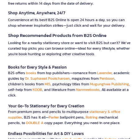
free returns within 14 days from the date of delivery.
Shop Anytime, Anywhere, 24/7
Convenience at its best! B2S Online is open 24 hours a day, so you can
shop whenever inspiration strikes—just click and wait for your delivery.
Shop Recommended Products from B2S Online
Looking for a nearby stationery store or want to visit B2S but can't? We’ve
curated top picks you can browse online—ideal for every lifestyle, whether
you're book hunting or exploring other creative tools.
Books for Every Style & Passion
B2S offers
books
from top publishers—romance from
Lavender
, academic
guides by
Dr. Suphawat Pookcharoen
, magazines from
Penboon
,
children’s books from
MIS
, psychology titles from
Mugunghwa Publishing
,
self-help from
KOOB
, and literature from
Nanmeebooks
. All available at a
click.
Your Go-To Stationery for Every Creation
From premium pens and pencils to multipurpose
stationary & office
supplies
, B2S has it all—
Parker
ballpoint pens,
Rotring
mechanical
pencils, to
DOUBLE A
copy paper. Everything you need in one place.
Endless Possibilities for Art & DIY Lovers