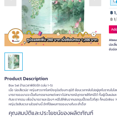
Previous slide
Next slide
฿ 1
฿
1
Add
About
ม่อเสี
ยังอ่อ
Product Description
Box Set ข้ามเวลาพิชิตรัก (เล่ม 1-5)
เมื่อ 'ม่อเสี่ยวม่อ' หญิงสาวจากโลกปัจจุบันต้องทะลุมิติ ย้อนเวลากลับไปอยู่ยุคโบราณในโลกที
มารดาของนางจะเป็นถึงภรรยาเอกแต่เพราะไม่สามารถมีบุตรชายให้สามีได้ ทั้งผู้เป็นแม่และบ
กับชะตากรรม เพื่อนำมารดาและน้องๆ หนีไปให้พ้นจากนรถขุมนี้โดยเร็วที่สุด ก็คงมีเพียง ‘
หญิงวัยสิบขวบ! แล้วอย่างนี้ อีกกี่ปีแผนการของนางถึงจะสำเร็จ!
คุณสมบัติและประโยชน์ของผลิตภัณฑ์