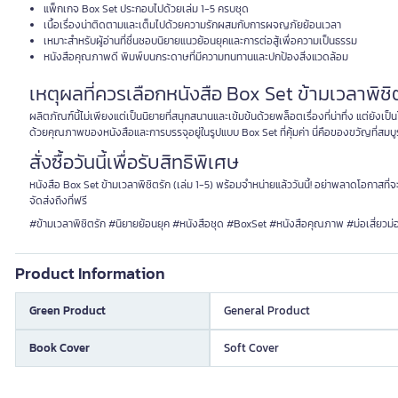
แพ็กเกจ Box Set ประกอบไปด้วยเล่ม 1-5 ครบชุด
เนื้อเรื่องน่าติดตามและเต็มไปด้วยความรักผสมกับการผจญภัยย้อนเวลา
เหมาะสำหรับผู้อ่านที่ชื่นชอบนิยายแนวย้อนยุคและการต่อสู้เพื่อความเป็นธรรม
หนังสือคุณภาพดี พิมพ์บนกระดาษที่มีความทนทานและปกป้องสิ่งแวดล้อม
เหตุผลที่ควรเลือกหนังสือ Box Set ข้ามเวลาพิชิต
ผลิตภัณฑ์นี้ไม่เพียงแต่เป็นนิยายที่สนุกสนานและเข้มข้นด้วยพล็อตเรื่องที่น่าทึ่ง แต่ยัง
ด้วยคุณภาพของหนังสือและการบรรจุอยู่ในรูปแบบ Box Set ที่คุ้มค่า นี่คือของขวัญที่สมบ
สั่งซื้อวันนี้เพื่อรับสิทธิพิเศษ
หนังสือ Box Set ข้ามเวลาพิชิตรัก (เล่ม 1-5) พร้อมจำหน่ายแล้ววันนี้! อย่าพลาดโอกาสที่จะ
จัดส่งถึงที่ฟรี
#ข้ามเวลาพิชิตรัก #นิยายย้อนยุค #หนังสือชุด #BoxSet #หนังสือคุณภาพ #ม่อเสี่ยวม่
Product Information
Green Product
General Product
Book Cover
Soft Cover