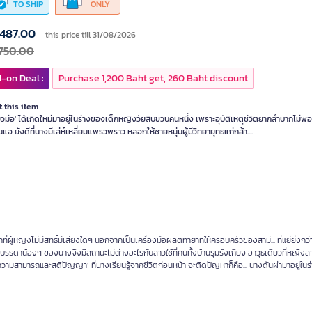
TO SHIP
ONLY
,487.00
this price till 31/08/2026
,750.00
-on Deal :
Purchase 1,200 Baht get, 260 Baht discount
 this item
่ยวม่อ' ได้เกิดใหม่มาอยู่ในร่างของเด็กหญิงวัยสิบขวบคนหนึ่ง เพราะอุบัติเหตุชีวิตยากลำบากไม่พ
นแอ ยังดีที่นางมีเล่ห์เหลี่ยมแพรวพราว หลอกให้ชายหนุ่มผู้มีวิทยายุทธแก่กล้า....
่ผู้หญิงไม่มีสิทธิ์มีเสียงใดๆ นอกจากเป็นเครื่องมือผลิตทายาทให้ครอบครัวของสามี... ที่แย่ยิ่งกว่าน
รรดาน้องๆ ของนางจึงมีสถานะไม่ต่างอะไรกับสาวใช้ที่คนทั้งบ้านรุมรังเกียจ อาวุธเดียวที่หญิงสาว
ความสามารถและสติปัญญา’ ที่นางเรียนรู้จากชีวิตก่อนหน้า จะติดปัญหาก็คือ... นางดันผ่ามาอยู่ใน