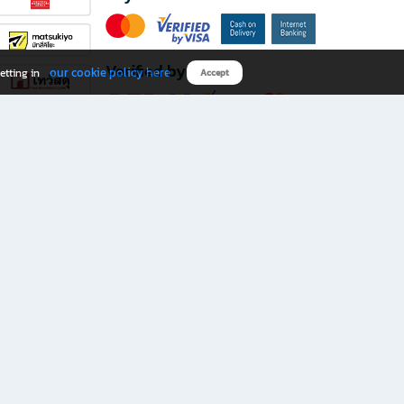
Verified by
our cookie policy here
etting in
Accept
Download B2S app
eals you don’t want to miss!