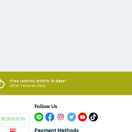
Free returns within 14 days*
after receive date
Follow Us​
Payment Methods