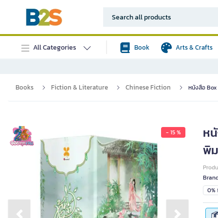
All Categories
Book
Arts & Crafts
Books
Fiction & Literature
Chinese Fiction
หนังสือ Box 
หนั
- 15 %
พิ
Prod
Bran
0% i