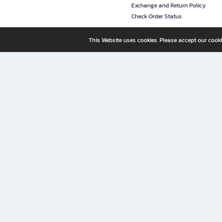
Exchange and Return Policy
Check Order Status
This Website uses cookies. Please accept our cooki
B2S, a business unit of Central Retail Corporation Public Compa
B2S Online: Your Destination for Books, Stationery, and Insp
B2S Online is your all-in-one bookstore and stationery shop, perfect for readers, w
It’s like having a "bookstore near me" right at your fingertips—shop easily from 
Why B2S Online Is the Shopping Destination You Shouldn’t Miss