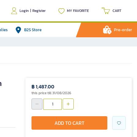
Login
|
Register
MY FAVORITE
CART
plies
B2S Store
Pre-order
ก
฿ 1,487.00
this price till 31/08/2026
ADD TO CART