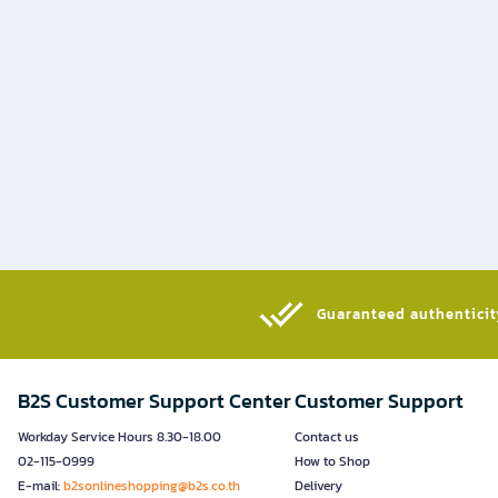
Guaranteed authenticity
B2S Customer Support Center
Customer Support
Workday Service Hours 8.30-18.00
Contact us
02-115-0999
How to Shop
E-mail:
b2sonlineshopping@b2s.co.th
Delivery