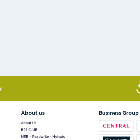
​
About us
Business Group
About Us
B2S CLUB
MEB - Readwrite - Hytexts