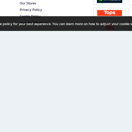
Our Stores
Privacy Policy
Cookie Policy
Investor Relations
e policy for your best experience. You can learn more on how to adjust your cookie s
ny Limited
iration for All Ages
riters, and creators alike.
home with a wide variety of books and high-quality stationery, along with exclusive d