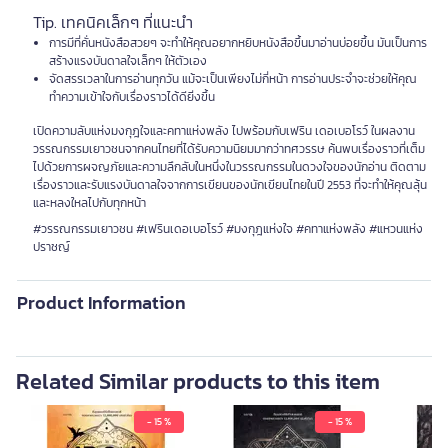
Tip. เทคนิคเล็กๆ ที่แนะนำ
การมีที่คั่นหนังสือสวยๆ จะทำให้คุณอยากหยิบหนังสือขึ้นมาอ่านบ่อยขึ้น มันเป็นการ
สร้างแรงบันดาลใจเล็กๆ ให้ตัวเอง
จัดสรรเวลาในการอ่านทุกวัน แม้จะเป็นเพียงไม่กี่หน้า การอ่านประจำจะช่วยให้คุณ
ทำความเข้าใจกับเรื่องราวได้ดียิ่งขึ้น
เปิดความลับแห่งมงกุฎใจและคทาแห่งพลัง ไปพร้อมกับเฟริน เดอเบอโรว์ ในผลงาน
วรรณกรรมเยาวชนจากคนไทยที่ได้รับความนิยมมากว่าทศวรรษ ค้นพบเรื่องราวที่เต็ม
ไปด้วยการผจญภัยและความลึกลับในหนึ่งในวรรณกรรมในดวงใจของนักอ่าน ติดตาม
เรื่องราวและรับแรงบันดาลใจจากการเขียนของนักเขียนไทยในปี 2553 ที่จะทำให้คุณลุ้น
และหลงใหลไปกับทุกหน้า
#วรรณกรรมเยาวชน #เฟรินเดอเบอโรว์ #มงกุฎแห่งใจ #คทาแห่งพลัง #แหวนแห่ง
ปราชญ์
Product Information
Related Similar products to this item
- 15 %
- 15 %