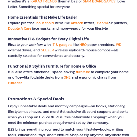
whether it’s a
KAKAO FRIENDS
thermal bag or
SIAM BOARDGAMES
’ Love
Letter. Something special for everyone.
Home Essentials That Make Life Easier
Explore practical
household
items like
Anitech
kettles,
Xiaomi
air purifiers,
Double A Care
face masks, and more—ready for your lifestyle.
Innovative IT & Gadgets for Every Digital Life
Elevate your workflow with
IT & gadgets
like
NEO
paper shredders,
WD
external drives, and
GEEZER
wireless keyboard-mouse combos—all
carefully selected for convenience and security.
Functional & Stylish Furniture for Home & Office
B2S also offers functional, space-saving
furniture
to complete your home
or office—like foldable desks from
ONE
and ergonomic chairs from
Furradec
Promotions & Special Deals
Enjoy unbeatable deals and monthly campaigns—on books, stationery,
lifestyle must-haves, and more! Get exclusive discount coupons and perks
when you shop on B2S.co.th. Plus, free nationwide shipping* when you
meet the minimum purchase requirement set by the company.
B2S brings everything you need to match your lifestyle—books, writing
tools, educational toys, and furniture. Shop easily anytime, anywhere with