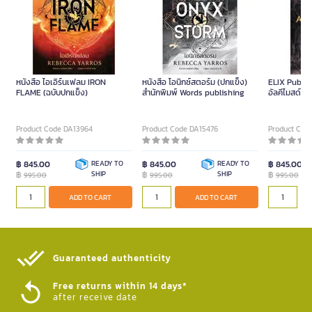
หนังสือ ไอเอิร์นเฟลม IRON
หนังสือ โอนิกซ์สตอร์ม (ปกแข็ง)
ELIX Publi
FLAME (ฉบับปกแข็ง)
สำนักพิมพ์ Words publishing
อัลคีไมสด์ P
Product Code DA13964
Product Code DA15476
Product Cod
฿ 845.00
READY TO
฿ 845.00
READY TO
฿ 845.00
฿
SHIP
฿
SHIP
฿
995.00
995.00
995.00
ADD TO CART
ADD TO CART
Guaranteed authenticity​
Free returns within 14 days*
after receive date