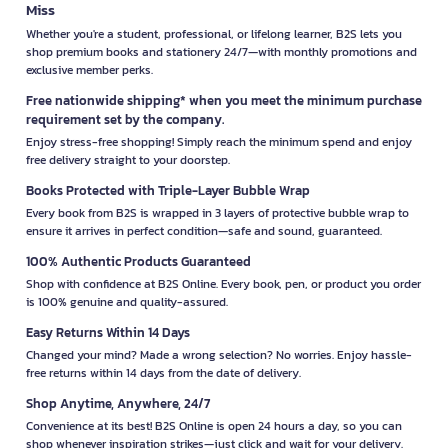
Miss
Whether you're a student, professional, or lifelong learner, B2S lets you
shop premium books and stationery 24/7—with monthly promotions and
exclusive member perks.
Free nationwide shipping* when you meet the minimum purchase
requirement set by the company.
Enjoy stress-free shopping! Simply reach the minimum spend and enjoy
free delivery straight to your doorstep.
Books Protected with Triple-Layer Bubble Wrap
Every book from B2S is wrapped in 3 layers of protective bubble wrap to
ensure it arrives in perfect condition—safe and sound, guaranteed.
100% Authentic Products Guaranteed
Shop with confidence at B2S Online. Every book, pen, or product you order
is 100% genuine and quality-assured.
Easy Returns Within 14 Days
Changed your mind? Made a wrong selection? No worries. Enjoy hassle-
free returns within 14 days from the date of delivery.
Shop Anytime, Anywhere, 24/7
Convenience at its best! B2S Online is open 24 hours a day, so you can
shop whenever inspiration strikes—just click and wait for your delivery.