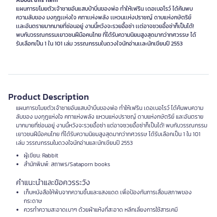
About this item
แผนการขโมยตัวเจ้าชายอันแสบบ้าบิ่นของพ่อ ทำให้เฟริน เดอเบอโรว์ ได้ค้นพบ
ความลับของ มงกุฎเเห่งใจ คทาเเห่งพลัง เเหวนเเห่งปราชญ์ ดาบแห่งกษัตริย์
เเละอันตรายมากมายที่ซ่อนอยู่ งานนี้หวังจะรวยอื้อซ่า เเต่อาจซวยอื้อซ่าก็เป็นได้!
พบกับวรรณกรรมเยาวชนฝีมือคนไทย ที่ได้รับความนิยมสูงสุดมากว่าทศวรรษ ได้
รับเลือกเป็น 1 ใน 101 เล่ม วรรณกรรมในดวงใจนักอ่านเเละนักเขียนปี 2553
Product Description
แผนการขโมยตัวเจ้าชายอันแสบบ้าบิ่นของพ่อ ทำให้เฟริน เดอเบอโรว์ ได้ค้นพบความ
ลับของ มงกุฎแห่งใจ คทาแห่งพลัง แหวนแห่งปราชญ์ ดาบแห่งกษัตริย์ และอันตราย
มากมายที่ซ่อนอยู่ งานนี้หวังจะรวยอื้อซ่า แต่อาจซวยอื้อซ่าก็เป็นได้! พบกับวรรณกรรม
เยาวชนฝีมือคนไทย ที่ได้รับความนิยมสูงสุดมากว่าทศวรรษ ได้รับเลือกเป็น 1 ใน 101
เล่ม วรรณกรรมในดวงใจนักอ่านและนักเขียนปี 2553
ผู้เขียน: Rabbit
สำนักพิมพ์: สถาพร/Sataporn books
คำแนะนำและข้อควรระวัง
เก็บหนังสือให้พ้นจากความชื้นและแสงแดด เพื่อป้องกันการเสื่อมสภาพของ
กระดาษ
ควรทำความสะอาดเบาๆ ด้วยผ้าแห้งที่สะอาด หลีกเลี่ยงการใช้สารเคมี