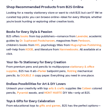
Shop Recommended Products from B2S Online
Looking for a nearby stationery store or want to visit B2S but can't? We’ve
curated top picks you can browse online—ideal for every lifestyle, whether
you're book hunting or exploring other creative tools.
Books for Every Style & Passion
B2S offers
books
from top publishers—romance from
Lavender
, academic
guides by
Dr. Suphawat Pookcharoen
, magazines from
Penboon
,
children’s books from
MIS
, psychology titles from
Mugunghwa Publishing
,
self-help from
KOOB
, and literature from
Nanmeebooks
. All available at a
click.
Your Go-To Stationery for Every Creation
From premium pens and pencils to multipurpose
stationary & office
supplies
, B2S has it all—
Parker
ballpoint pens,
Rotring
mechanical
pencils, to
DOUBLE A
copy paper. Everything you need in one place.
Endless Possibilities for Art & DIY Lovers
Unleash your creativity with top
arts & crafts
supplies like
Colleen
colored
pencils,
Pyramid
easels, and
MONT MARTE
DIY kits—only at B2S.
Toys & Gifts for Every Celebration
From educational toys to
gifts and games
, B2S has the perfect options—