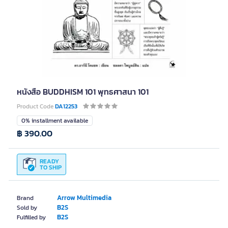
หนังสือ BUDDHISM 101 พุทธศาสนา 101
Product Code
DA12253
0% installment available
฿ 390.00
READY
TO SHIP
Arrow Multimedia
Brand
B2S
Sold by
B2S
Fulfilled by