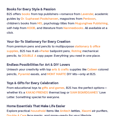
Books for Every Style & Passion
B2S offers
books
from top publishers—romance from
Lavender
, academic
guides by
Dr. Suphawat Pookcharoen
, magazines from
Penboon
,
children’s books from
MIS
, psychology titles from
Mugunghwa Publishing
,
self-help from
KOOB
, and literature from
Nanmeebooks
. All available at a
click.
Your Go-To Stationery for Every Creation
From premium pens and pencils to multipurpose
stationary & office
supplies
, B2S has it all—
Parker
ballpoint pens,
Rotring
mechanical
pencils, to
DOUBLE A
copy paper. Everything you need in one place.
Endless Possibilities for Art & DIY Lovers
Unleash your creativity with top
arts & crafts
supplies like
Colleen
colored
pencils,
Pyramid
easels, and
MONT MARTE
DIY kits—only at B2S.
Toys & Gifts for Every Celebration
From educational toys to
gifts and games
, B2S has the perfect options—
whether it’s a
KAKAO FRIENDS
thermal bag or
SIAM BOARDGAMES
’ Love
Letter. Something special for everyone.
Home Essentials That Make Life Easier
Explore practical
household
items like
Anitech
kettles,
Xiaomi
air purifiers,
Double A Care
face masks, and more—ready for your lifestyle.