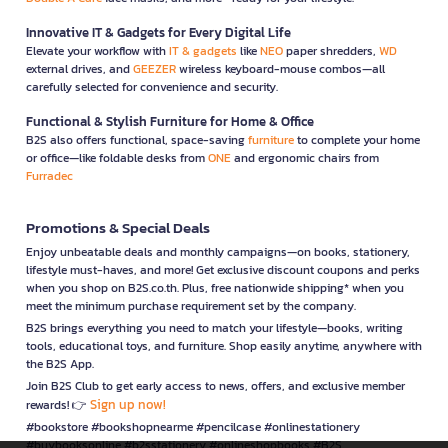
Innovative IT & Gadgets for Every Digital Life
Elevate your workflow with
IT & gadgets
like
NEO
paper shredders,
WD
external drives, and
GEEZER
wireless keyboard-mouse combos—all
carefully selected for convenience and security.
Functional & Stylish Furniture for Home & Office
B2S also offers functional, space-saving
furniture
to complete your home
or office—like foldable desks from
ONE
and ergonomic chairs from
Furradec
Promotions & Special Deals
Enjoy unbeatable deals and monthly campaigns—on books, stationery,
lifestyle must-haves, and more! Get exclusive discount coupons and perks
when you shop on B2S.co.th. Plus, free nationwide shipping* when you
meet the minimum purchase requirement set by the company.
B2S brings everything you need to match your lifestyle—books, writing
tools, educational toys, and furniture. Shop easily anytime, anywhere with
the B2S App.
Join B2S Club to get early access to news, offers, and exclusive member
Sign up now!
rewards! 👉
#bookstore #bookshopnearme #pencilcase #onlinestationery
#buybooksonline #b2sstationery #onlineshopbooks #B2S