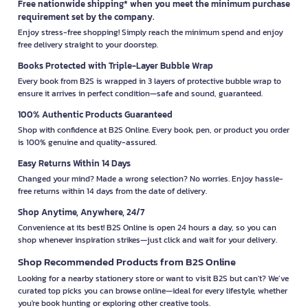
Free nationwide shipping* when you meet the minimum purchase
requirement set by the company.
Enjoy stress-free shopping! Simply reach the minimum spend and enjoy
free delivery straight to your doorstep.
Books Protected with Triple-Layer Bubble Wrap
Every book from B2S is wrapped in 3 layers of protective bubble wrap to
ensure it arrives in perfect condition—safe and sound, guaranteed.
100% Authentic Products Guaranteed
Shop with confidence at B2S Online. Every book, pen, or product you order
is 100% genuine and quality-assured.
Easy Returns Within 14 Days
Changed your mind? Made a wrong selection? No worries. Enjoy hassle-
free returns within 14 days from the date of delivery.
Shop Anytime, Anywhere, 24/7
Convenience at its best! B2S Online is open 24 hours a day, so you can
shop whenever inspiration strikes—just click and wait for your delivery.
Shop Recommended Products from B2S Online
Looking for a nearby stationery store or want to visit B2S but can't? We’ve
curated top picks you can browse online—ideal for every lifestyle, whether
you're book hunting or exploring other creative tools.