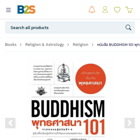
Books
Religion & Astrology
Religion
หนังสือ BUDDHISM 101 พุท
Previous slide
Ne