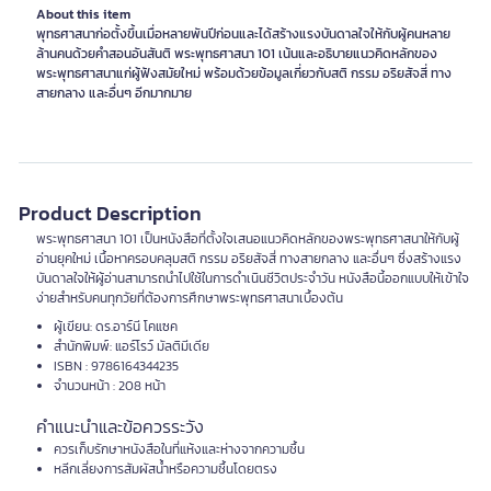
About this item
พุทธศาสนาก่อตั้งขึ้นเมื่อหลายพันปีก่อนและได้สร้างแรงบันดาลใจให้กับผู้คนหลาย
ล้านคนด้วยคำสอนอันสันติ พระพุทธศาสนา 101 เน้นและอธิบายแนวคิดหลักของ
พระพุทธศาสนาแก่ผู้ฟังสมัยใหม่ พร้อมด้วยข้อมูลเกี่ยวกับสติ กรรม อริยสัจสี่ ทาง
สายกลาง และอื่นๆ อีกมากมาย
Product Description
พระพุทธศาสนา 101 เป็นหนังสือที่ตั้งใจเสนอแนวคิดหลักของพระพุทธศาสนาให้กับผู้
อ่านยุคใหม่ เนื้อหาครอบคลุมสติ กรรม อริยสัจสี่ ทางสายกลาง และอื่นๆ ซึ่งสร้างแรง
บันดาลใจให้ผู้อ่านสามารถนำไปใช้ในการดำเนินชีวิตประจำวัน หนังสือนี้ออกแบบให้เข้าใจ
ง่ายสำหรับคนทุกวัยที่ต้องการศึกษาพระพุทธศาสนาเบื้องต้น
ผู้เขียน: ดร.อาร์นี โคแซค
สำนักพิมพ์: แอร์โรว์ มัลติมีเดีย
ISBN : 9786164344235
จำนวนหน้า : 208 หน้า
คำแนะนำและข้อควรระวัง
ควรเก็บรักษาหนังสือในที่แห้งและห่างจากความชื้น
หลีกเลี่ยงการสัมผัสน้ำหรือความชื้นโดยตรง