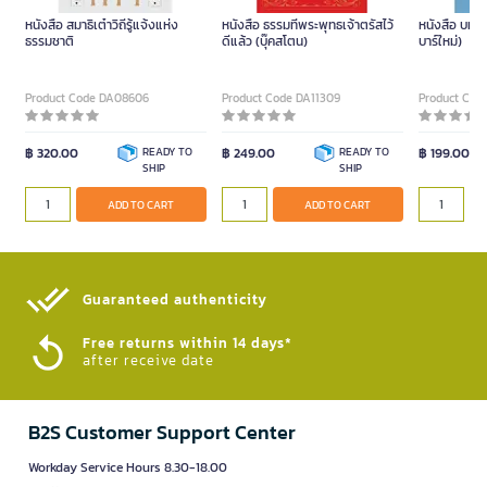
หนังสือ สมาธิเต๋าวิถีรู้แจ้งแห่ง
หนังสือ ธรรมที่พระพุทธเจ้าตรัสไว้
หนังสือ บทส
ธรรมชาติ
ดีแล้ว (บุ๊คสโตน)
บาร์ใหม่)
Product Code DA08606
Product Code DA11309
Product Cod
฿ 320.00
READY TO
฿ 249.00
READY TO
฿ 199.00
SHIP
SHIP
ADD TO CART
ADD TO CART
Guaranteed authenticity​
Free returns within 14 days*
after receive date
B2S Customer Support Center
Workday Service Hours 8.30-18.00