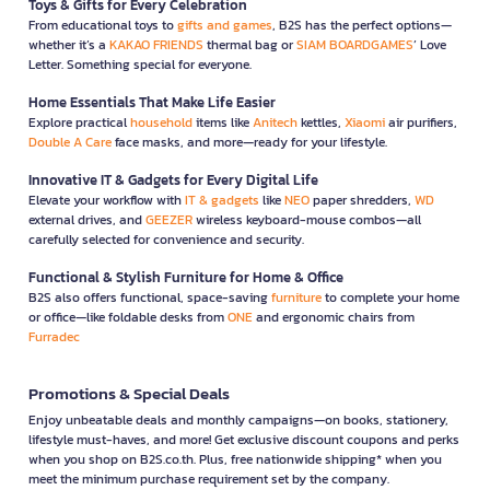
Toys & Gifts for Every Celebration
From educational toys to
gifts and games
, B2S has the perfect options—
whether it’s a
KAKAO FRIENDS
thermal bag or
SIAM BOARDGAMES
’ Love
Letter. Something special for everyone.
Home Essentials That Make Life Easier
Explore practical
household
items like
Anitech
kettles,
Xiaomi
air purifiers,
Double A Care
face masks, and more—ready for your lifestyle.
Innovative IT & Gadgets for Every Digital Life
Elevate your workflow with
IT & gadgets
like
NEO
paper shredders,
WD
external drives, and
GEEZER
wireless keyboard-mouse combos—all
carefully selected for convenience and security.
Functional & Stylish Furniture for Home & Office
B2S also offers functional, space-saving
furniture
to complete your home
or office—like foldable desks from
ONE
and ergonomic chairs from
Furradec
Promotions & Special Deals
Enjoy unbeatable deals and monthly campaigns—on books, stationery,
lifestyle must-haves, and more! Get exclusive discount coupons and perks
when you shop on B2S.co.th. Plus, free nationwide shipping* when you
meet the minimum purchase requirement set by the company.