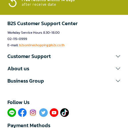
after receive date
B2S Customer Support Center
Workday Service Hours 8.30-18.00
02-115-0999
E-mail:
b2sonlineshopping@b2s.co.th
Customer Support
About us
Business Group
Follow Us​
Payment Methods