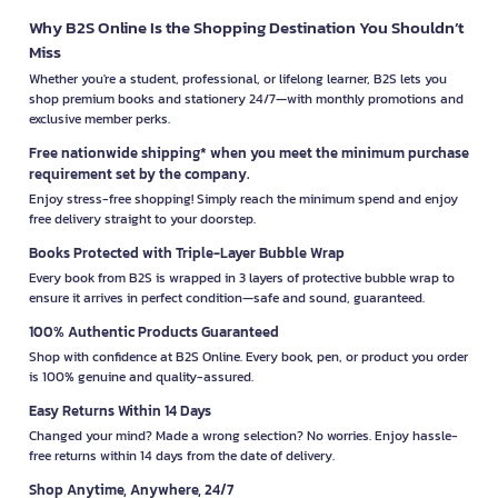
Why B2S Online Is the Shopping Destination You Shouldn’t
Miss
Whether you're a student, professional, or lifelong learner, B2S lets you
shop premium books and stationery 24/7—with monthly promotions and
exclusive member perks.
Free nationwide shipping* when you meet the minimum purchase
requirement set by the company.
Enjoy stress-free shopping! Simply reach the minimum spend and enjoy
free delivery straight to your doorstep.
Books Protected with Triple-Layer Bubble Wrap
Every book from B2S is wrapped in 3 layers of protective bubble wrap to
ensure it arrives in perfect condition—safe and sound, guaranteed.
100% Authentic Products Guaranteed
Shop with confidence at B2S Online. Every book, pen, or product you order
is 100% genuine and quality-assured.
Easy Returns Within 14 Days
Changed your mind? Made a wrong selection? No worries. Enjoy hassle-
free returns within 14 days from the date of delivery.
Shop Anytime, Anywhere, 24/7