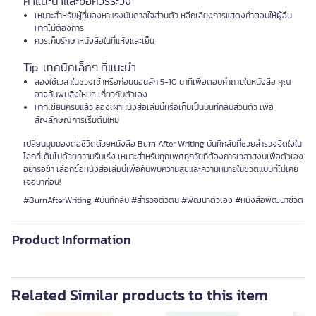
คำแนะนำและข้อควรระวัง
เหมาะสำหรับผู้ที่มองหาแรงบันดาลใจส่วนตัว หลีกเลี่ยงการแสดงคำตอบให้ผู้อื่น
หากไม่ต้องการ
ควรเก็บรักษาหนังสือในที่แห้งและเย็น
Tip. เทคนิคเล็กๆ ที่แนะนำ
ลองใช้เวลาในช่วงเช้าหรือก่อนนอนสัก 5-10 นาทีเพื่อตอบคำถามในหนังสือ คุณ
อาจค้นพบสิ่งใหม่ๆ เกี่ยวกับตัวเอง
หากเขียนครบแล้ว ลองเผาหนังสือเล่มนี้หรือเก็บเป็นบันทึกลับส่วนตัว เพื่อ
สัญลักษณ์การเริ่มต้นใหม่
เปลี่ยนมุมมองต่อชีวิตด้วยหนังสือ Burn After Writing บันทึกลับที่ช่วยสำรวจจิตใจใน
โลกที่เต็มไปด้วยความรีบเร่ง เหมาะสำหรับทุกเพศทุกวัยที่ต้องการเวลาสงบเพื่อตัวเอง
อย่ารอช้า เลือกซื้อหนังสือเล่มนี้เพื่อค้นพบความสุขและความหมายในชีวิตแบบที่ไม่เคย
เจอมาก่อน!
#BurnAfterWriting #บันทึกลับ #สำรวจตัวตน #พัฒนาตัวเอง #หนังสือพัฒนาชีวิต
Product Information
Related Similar products to this item