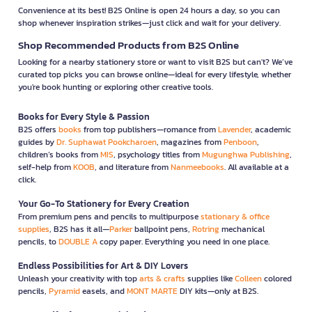
Convenience at its best! B2S Online is open 24 hours a day, so you can
shop whenever inspiration strikes—just click and wait for your delivery.
Shop Recommended Products from B2S Online
Looking for a nearby stationery store or want to visit B2S but can't? We’ve
curated top picks you can browse online—ideal for every lifestyle, whether
you're book hunting or exploring other creative tools.
Books for Every Style & Passion
B2S offers
books
from top publishers—romance from
Lavender
, academic
guides by
Dr. Suphawat Pookcharoen
, magazines from
Penboon
,
children’s books from
MIS
, psychology titles from
Mugunghwa Publishing
,
self-help from
KOOB
, and literature from
Nanmeebooks
. All available at a
click.
Your Go-To Stationery for Every Creation
From premium pens and pencils to multipurpose
stationary & office
supplies
, B2S has it all—
Parker
ballpoint pens,
Rotring
mechanical
pencils, to
DOUBLE A
copy paper. Everything you need in one place.
Endless Possibilities for Art & DIY Lovers
Unleash your creativity with top
arts & crafts
supplies like
Colleen
colored
pencils,
Pyramid
easels, and
MONT MARTE
DIY kits—only at B2S.