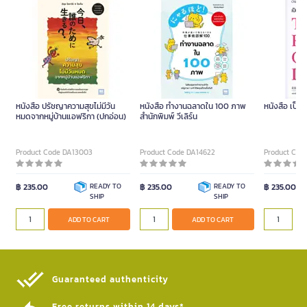
หนังสือ ปรัชญาความสุขไม่มีวัน
หนังสือ ทํางานฉลาดใน 100 ภาพ
หนังสือ เป็น
หมดจากหมู่บ้านแอฟริกา (ปกอ่อน)
สำนักพิมพ์ วีเลิร์น
Product Code DA13003
Product Code DA14622
Product Cod
฿ 235.00
READY TO
฿ 235.00
READY TO
฿ 235.00
SHIP
SHIP
ADD TO CART
ADD TO CART
Guaranteed authenticity​
Free returns within 14 days*