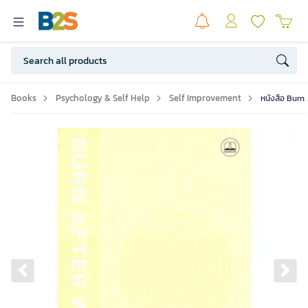
Books
Psychology & Self Help
Self Improvement
หนังสือ Burn 
Previous slide
Ne