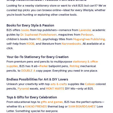
Looking for a nearby stationery store or want to visit B2S but can't? We’ve
curated top picks you can browse online—ideal for every lifestyle, whether
you're book hunting or exploring other creative tools.
Books for Every Style & Passion
B2S offers
books
from top publishers—romance from
Lavender
, academic
guides by
Dr. Suphawat Pookcharoen
, magazines from
Penboon
,
children’s books from
MIS
, psychology titles from
Mugunghwa Publishing
,
self-help from
KOOB
, and literature from
Nanmeebooks
. All available at a
click.
Your Go-To Stationery for Every Creation
From premium pens and pencils to multipurpose
stationary & office
supplies
, B2S has it all—
Parker
ballpoint pens,
Rotring
mechanical
pencils, to
DOUBLE A
copy paper. Everything you need in one place.
Endless Possibilities for Art & DIY Lovers
Unleash your creativity with top
arts & crafts
supplies like
Colleen
colored
pencils,
Pyramid
easels, and
MONT MARTE
DIY kits—only at B2S.
Toys & Gifts for Every Celebration
From educational toys to
gifts and games
, B2S has the perfect options—
whether it’s a
KAKAO FRIENDS
thermal bag or
SIAM BOARDGAMES
’ Love
Letter. Something special for everyone.