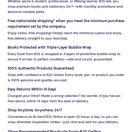
Whether you're a student, professional, or lifelong learner, B2S lets you
shop premium books and stationery 24/7—with monthly promotions and
exclusive member perks.
Free nationwide shipping* when you meet the minimum purchase
requirement set by the company.
Enjoy stress-free shopping! Simply reach the minimum spend and enjoy
free delivery straight to your doorstep.
Books Protected with Triple-Layer Bubble Wrap
Every book from B2S is wrapped in 3 layers of protective bubble wrap to
ensure it arrives in perfect condition—safe and sound, guaranteed.
100% Authentic Products Guaranteed
Shop with confidence at B2S Online. Every book, pen, or product you order
is 100% genuine and quality-assured.
Easy Returns Within 14 Days
Changed your mind? Made a wrong selection? No worries. Enjoy hassle-
free returns within 14 days from the date of delivery.
Shop Anytime, Anywhere, 24/7
Convenience at its best! B2S Online is open 24 hours a day, so you can
shop whenever inspiration strikes—just click and wait for your delivery.
Shop Recommended Products from B2S Online