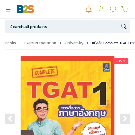
Books
Exam Preparation
University
หนังสือ Complete TGAT1 กา
- 15 %
Previous slide
Ne