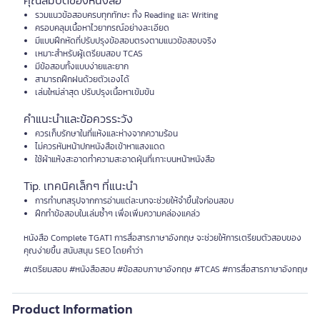
คุณสมบัติของหนังสือ
รวมแนวข้อสอบครบทุกทักษะ ทั้ง Reading และ Writing
ครอบคลุมเนื้อหาไวยากรณ์อย่างละเอียด
มีแบบฝึกหัดที่ปรับปรุงข้อสอบตรงตามแนวข้อสอบจริง
เหมาะสำหรับผู้เตรียมสอบ TCAS
มีข้อสอบทั้งแบบง่ายและยาก
สามารถฝึกฝนด้วยตัวเองได้
เล่มใหม่ล่าสุด ปรับปรุงเนื้อหาเข้มข้น
คำแนะนำและข้อควรระวัง
ควรเก็บรักษาในที่แห้งและห่างจากความร้อน
ไม่ควรหันหน้าปกหนังสือเข้าหาแสงแดด
ใช้ผ้าแห้งสะอาดทำความสะอาดฝุ่นที่เกาะบนหน้าหนังสือ
Tip. เทคนิคเล็กๆ ที่แนะนำ
การทำบทสรุปจากการอ่านแต่ละบทจะช่วยให้จำขึ้นใจก่อนสอบ
ฝึกทำข้อสอบในเล่มซ้ำๆ เพื่อเพิ่มความคล่องแคล่ว
หนังสือ Complete TGAT1 การสื่อสารภาษาอังกฤษ จะช่วยให้การเตรียมตัวสอบของ
คุณง่ายขึ้น สนับสนุน SEO โดยคำว่า
#เตรียมสอบ #หนังสือสอบ #ข้อสอบภาษาอังกฤษ #TCAS #การสื่อสารภาษาอังกฤษ
Product Information