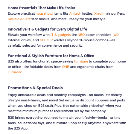
Home Essentials That Make Life Easier
Explore practical
household
items like
Anitech
kettles,
Xiaomi
air purifiers,
Double A Care
face masks, and more—ready for your lifestyle.
Innovative IT & Gadgets for Every Digital Life
Elevate your workflow with
IT & gadgets
like
NEO
paper shredders,
WD
external drives, and
GEEZER
wireless keyboard-mouse combos—all
carefully selected for convenience and security.
Functional & Stylish Furniture for Home & Office
B2S also offers functional, space-saving
furniture
to complete your home
or office—like foldable desks from
ONE
and ergonomic chairs from
Furradec
Promotions & Special Deals
Enjoy unbeatable deals and monthly campaigns—on books, stationery,
lifestyle must-haves, and more! Get exclusive discount coupons and perks
when you shop on B2S.co.th. Plus, free nationwide shipping* when you
meet the minimum purchase requirement set by the company.
B2S brings everything you need to match your lifestyle—books, writing
tools, educational toys, and furniture. Shop easily anytime, anywhere with
the B2S App.