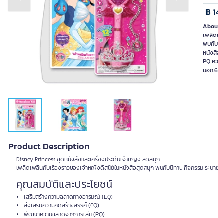
Previous slide
Next slide
฿ 1
About
เพลิดเ
พบกับ
หนังสื
PQ คว
มอก.6
Product Description
Disney Princess ชุดหนังสือและเครื่องประดับเจ้าหญิง สุดสนุก
เพลิดเพลินกับเรื่องราวของเจ้าหญิงดิสนีย์ในหนังสือสุดสนุก พบกับนิทาน กิจกรรม ระบา
คุณสมบัติและประโยชน์
เสริมสร้างความฉลาดทางอารมณ์ (EQ)
ส่งเสริมความคิดสร้างสรรค์ (CQ)
พัฒนาความฉลาดจากการเล่น (PQ)