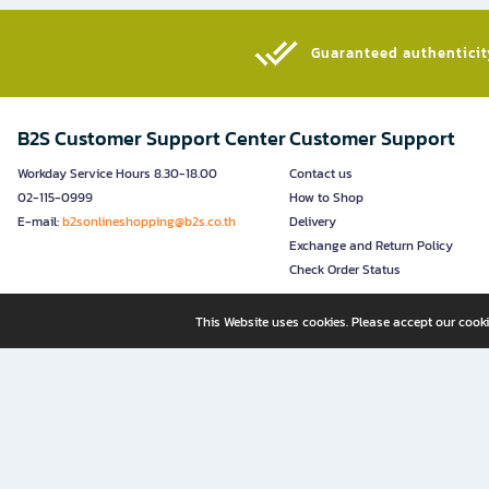
Guaranteed authenticity
B2S Customer Support Center
Customer Support
Workday Service Hours 8.30-18.00
Contact us
02-115-0999
How to Shop
E-mail:
b2sonlineshopping@b2s.co.th
Delivery
Exchange and Return Policy
Check Order Status
This Website uses cookies. Please accept our cooki