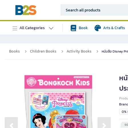
All Categories
Book
Arts & Crafts
Books
Children Books
Activity Books
หนังสือ Disney Pr
หน
ปร
Prod
Bran
0% i
SO