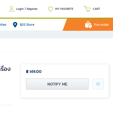
Login
|
Register
MY FAVORITE
CART
plies
B2S Store
Pre-order
ื่อง
฿ 149.00
NOTIFY ME