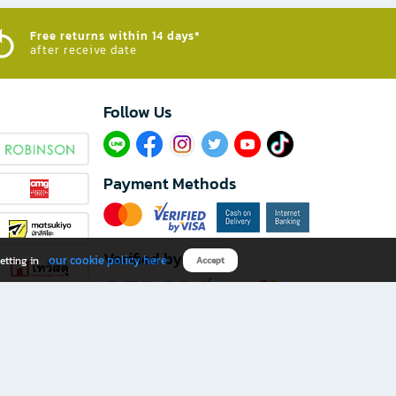
Free returns within 14 days*
after receive date
Follow Us​
Payment Methods
Verified by
our cookie policy here
etting in
Accept
Download B2S app