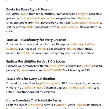
Books for Every Style & Passion
B2S offers
books
from top publishers—romance from
Lavender
, academic
guides by
Dr. Suphawat Pookcharoen
, magazines from
Penboon
,
children’s books from
MIS
, psychology titles from
Mugunghwa Publishing
,
self-help from
KOOB
, and literature from
Nanmeebooks
. All available at a
click.
Your Go-To Stationery for Every Creation
From premium pens and pencils to multipurpose
stationary & office
supplies
, B2S has it all—
Parker
ballpoint pens,
Rotring
mechanical
pencils, to
DOUBLE A
copy paper. Everything you need in one place.
Endless Possibilities for Art & DIY Lovers
Unleash your creativity with top
arts & crafts
supplies like
Colleen
colored
pencils,
Pyramid
easels, and
MONT MARTE
DIY kits—only at B2S.
Toys & Gifts for Every Celebration
From educational toys to
gifts and games
, B2S has the perfect options—
whether it’s a
KAKAO FRIENDS
thermal bag or
SIAM BOARDGAMES
’ Love
Letter. Something special for everyone.
Home Essentials That Make Life Easier
Explore practical
household
items like
Anitech
kettles,
Xiaomi
air purifiers,