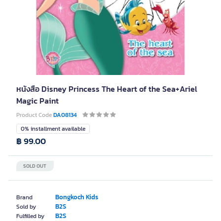
หนังสือ Disney Princess The Heart of the Sea+Ariel
Magic Paint
Product Code
DA08134
0% installment available
฿ 99.00
SOLD OUT
Bongkoch Kids
Brand
B2S
Sold by
B2S
Fulfilled by