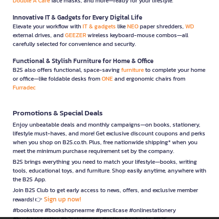
Double A Care
face masks, and more—ready for your lifestyle.
Innovative IT & Gadgets for Every Digital Life
Elevate your workflow with
IT & gadgets
like
NEO
paper shredders,
WD
external drives, and
GEEZER
wireless keyboard-mouse combos—all
carefully selected for convenience and security.
Functional & Stylish Furniture for Home & Office
B2S also offers functional, space-saving
furniture
to complete your home
or office—like foldable desks from
ONE
and ergonomic chairs from
Furradec
Promotions & Special Deals
Enjoy unbeatable deals and monthly campaigns—on books, stationery,
lifestyle must-haves, and more! Get exclusive discount coupons and perks
when you shop on B2S.co.th. Plus, free nationwide shipping* when you
meet the minimum purchase requirement set by the company.
B2S brings everything you need to match your lifestyle—books, writing
tools, educational toys, and furniture. Shop easily anytime, anywhere with
the B2S App.
Join B2S Club to get early access to news, offers, and exclusive member
Sign up now!
rewards! 👉
#bookstore #bookshopnearme #pencilcase #onlinestationery
#buybooksonline #b2sstationery #onlineshopbooks #B2S