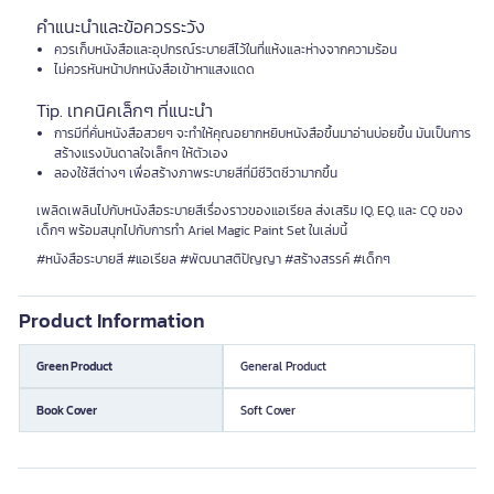
คำแนะนำและข้อควรระวัง
ควรเก็บหนังสือและอุปกรณ์ระบายสีไว้ในที่แห้งและห่างจากความร้อน
ไม่ควรหันหน้าปกหนังสือเข้าหาแสงแดด
Tip. เทคนิคเล็กๆ ที่แนะนำ
การมีที่คั่นหนังสือสวยๆ จะทำให้คุณอยากหยิบหนังสือขึ้นมาอ่านบ่อยขึ้น มันเป็นการ
สร้างแรงบันดาลใจเล็กๆ ให้ตัวเอง
ลองใช้สีต่างๆ เพื่อสร้างภาพระบายสีที่มีชีวิตชีวามากขึ้น
เพลิดเพลินไปกับหนังสือระบายสีเรื่องราวของแอเรียล ส่งเสริม IQ, EQ, และ CQ ของ
เด็กๆ พร้อมสนุกไปกับการทำ Ariel Magic Paint Set ในเล่มนี้
#หนังสือระบายสี #แอเรียล #พัฒนาสติปัญญา #สร้างสรรค์ #เด็กๆ
Product Information
Green Product
General Product
Book Cover
Soft Cover