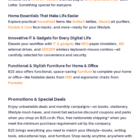
Letter. Something special for everyone.
Home Essentials That Make Life Easier
Explore practical
household
items like
Anitech
kettles,
Xiaomi
air purifiers,
Double A Care
face masks, and more—ready for your lifestyle.
Innovative IT & Gadgets for Every Digital Life
Elevate your workflow with
IT & gadgets
like
NEO
paper shredders,
WD
external drives, and
GEEZER
wireless keyboard-mouse combos—all
carefully selected for convenience and security.
Functional & Stylish Furniture for Home & Office
B2S also offers functional, space-saving
furniture
to complete your home
or office—like foldable desks from
ONE
and ergonomic chairs from
Furradec
Promotions & Special Deals
Enjoy unbeatable deals and monthly campaigns—on books, stationery,
lifestyle must-haves, and more! Get exclusive discount coupons and perks
when you shop on B2S.co.th. Plus, free nationwide shipping* when you
meet the minimum purchase requirement set by the company.
B2S brings everything you need to match your lifestyle—books, writing
tools, educational toys, and furniture. Shop easily anytime, anywhere with