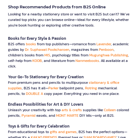
Shop Recommended Products from B2S Online
Looking for a nearby stationery store or want to visit B2S but can't? We’ve
curated top picks you can browse online—ideal for every lifestyle, whether
you're book hunting or exploring other creative tools.
Books for Every Style & Passion
B2S offers
books
from top publishers—romance from
Lavender
, academic
guides by
Dr. Suphawat Pookcharoen
, magazines from
Penboon
,
children’s books from
MIS
, psychology titles from
Mugunghwa Publishing
,
self-help from
KOOB
, and literature from
Nanmeebooks
. All available at a
click.
Your Go-To Stationery for Every Creation
From premium pens and pencils to multipurpose
stationary & office
supplies
, B2S has it all—
Parker
ballpoint pens,
Rotring
mechanical
pencils, to
DOUBLE A
copy paper. Everything you need in one place.
Endless Possibilities for Art & DIY Lovers
Unleash your creativity with top
arts & crafts
supplies like
Colleen
colored
pencils,
Pyramid
easels, and
MONT MARTE
DIY kits—only at B2S.
Toys & Gifts for Every Celebration
From educational toys to
gifts and games
, B2S has the perfect options—
whether it’s a
KAKAO FRIENDS
thermal bag or
SIAM BOARDGAMES
’ Love