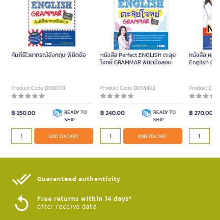
คัมภีร์ไวยากรณ์อังกฤษ พิชิตข้อ
หนังสือ Perfect ENGLISH ตะลุย
หนังสือ คอร์
โจทย์ GRAMMAR พิชิตข้อสอบ
English Gra
ไวยากรณ์อัง
Product Code D090173
Product Code D093492
Product Cod
฿ 250.00
READY TO
฿ 240.00
READY TO
฿ 270.00
SHIP
SHIP
ADD TO CART
ADD TO CART
Guaranteed authenticity​
Free returns within 14 days*
after receive date