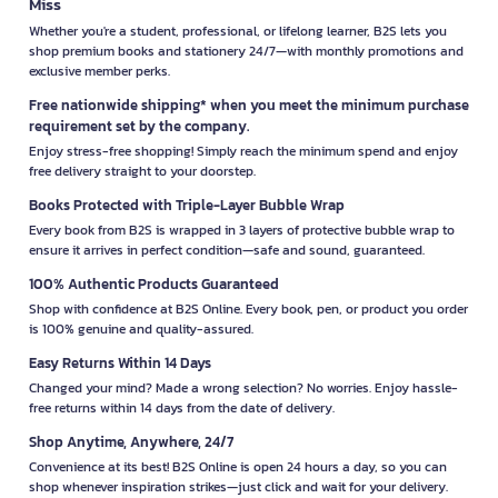
Miss
Whether you're a student, professional, or lifelong learner, B2S lets you
shop premium books and stationery 24/7—with monthly promotions and
exclusive member perks.
Free nationwide shipping* when you meet the minimum purchase
requirement set by the company.
Enjoy stress-free shopping! Simply reach the minimum spend and enjoy
free delivery straight to your doorstep.
Books Protected with Triple-Layer Bubble Wrap
Every book from B2S is wrapped in 3 layers of protective bubble wrap to
ensure it arrives in perfect condition—safe and sound, guaranteed.
100% Authentic Products Guaranteed
Shop with confidence at B2S Online. Every book, pen, or product you order
is 100% genuine and quality-assured.
Easy Returns Within 14 Days
Changed your mind? Made a wrong selection? No worries. Enjoy hassle-
free returns within 14 days from the date of delivery.
Shop Anytime, Anywhere, 24/7
Convenience at its best! B2S Online is open 24 hours a day, so you can
shop whenever inspiration strikes—just click and wait for your delivery.