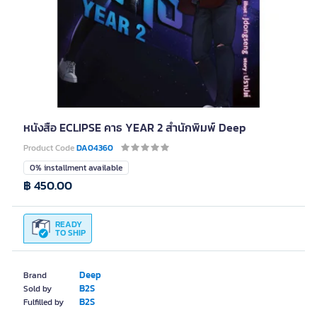
หนังสือ ECLIPSE คาธ YEAR 2 สำนักพิมพ์ Deep
Product Code
DA04360
0% installment available
฿ 450.00
READY
TO SHIP
Deep
Brand
B2S
Sold by
B2S
Fulfilled by