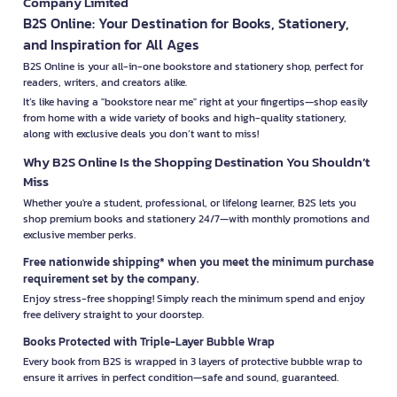
Company Limited
B2S Online: Your Destination for Books, Stationery,
and Inspiration for All Ages
B2S Online is your all-in-one bookstore and stationery shop, perfect for
readers, writers, and creators alike.
It’s like having a "bookstore near me" right at your fingertips—shop easily
from home with a wide variety of books and high-quality stationery,
along with exclusive deals you don’t want to miss!
Why B2S Online Is the Shopping Destination You Shouldn’t
Miss
Whether you're a student, professional, or lifelong learner, B2S lets you
shop premium books and stationery 24/7—with monthly promotions and
exclusive member perks.
Free nationwide shipping* when you meet the minimum purchase
requirement set by the company.
Enjoy stress-free shopping! Simply reach the minimum spend and enjoy
free delivery straight to your doorstep.
Books Protected with Triple-Layer Bubble Wrap
Every book from B2S is wrapped in 3 layers of protective bubble wrap to
ensure it arrives in perfect condition—safe and sound, guaranteed.