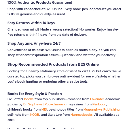
100% Authentic Products Guaranteed
Shop with confidence at B2S Online. Every book, pen, or product you order
is 100% genuine and quality-assured.
Easy Returns Within 14 Days
Changed your mind? Made a wrong selection? No worries. Enjoy hassle-
free returns within 14 days from the date of delivery.
Shop Anytime, Anywhere, 24/7
Convenience at its best! B2S Online is open 24 hours a day, so you can
shop whenever inspiration strikes—just click and wait for your delivery.
Shop Recommended Products from B2S Online
Looking for a nearby stationery store or want to visit B2S but can't? We’ve
curated top picks you can browse online—ideal for every lifestyle, whether
you're book hunting or exploring other creative tools.
Books for Every Style & Passion
B2S offers
books
from top publishers—romance from
Lavender
, academic
guides by
Dr. Suphawat Pookcharoen
, magazines from
Penboon
,
children’s books from
MIS
, psychology titles from
Mugunghwa Publishing
,
self-help from
KOOB
, and literature from
Nanmeebooks
. All available at a
click.