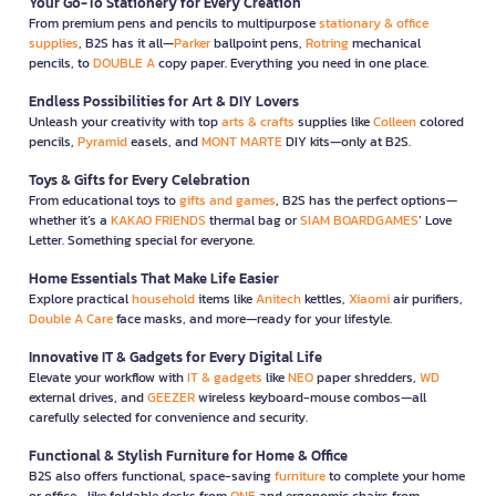
Your Go-To Stationery for Every Creation
From premium pens and pencils to multipurpose
stationary & office
supplies
, B2S has it all—
Parker
ballpoint pens,
Rotring
mechanical
pencils, to
DOUBLE A
copy paper. Everything you need in one place.
Endless Possibilities for Art & DIY Lovers
Unleash your creativity with top
arts & crafts
supplies like
Colleen
colored
pencils,
Pyramid
easels, and
MONT MARTE
DIY kits—only at B2S.
Toys & Gifts for Every Celebration
From educational toys to
gifts and games
, B2S has the perfect options—
whether it’s a
KAKAO FRIENDS
thermal bag or
SIAM BOARDGAMES
’ Love
Letter. Something special for everyone.
Home Essentials That Make Life Easier
Explore practical
household
items like
Anitech
kettles,
Xiaomi
air purifiers,
Double A Care
face masks, and more—ready for your lifestyle.
Innovative IT & Gadgets for Every Digital Life
Elevate your workflow with
IT & gadgets
like
NEO
paper shredders,
WD
external drives, and
GEEZER
wireless keyboard-mouse combos—all
carefully selected for convenience and security.
Functional & Stylish Furniture for Home & Office
B2S also offers functional, space-saving
furniture
to complete your home
or office—like foldable desks from
ONE
and ergonomic chairs from