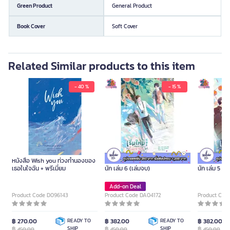
Green Product
General Product
Book Cover
Soft Cover
Related Similar products to this item
- 40 %
- 15 %
หนังสือ Wish you ท่วงทำนองของ
หนังสือ เริ่มใหม่กับนายคงไม่เลวร้าย
หนังสือ เริ่ม
เธอในใจฉัน + พรีเมี่ยม
นัก เล่ม 6 (เล่มจบ)
นัก เล่ม 5
Add-on Deal
Product Code D096143
Product Code DA04172
Product Cod
฿ 270.00
READY TO
฿ 382.00
READY TO
฿ 382.00
฿
SHIP
฿
SHIP
฿
450.00
450.00
450.00