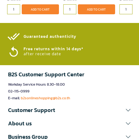
ADD TO CART
ADD TO CART
Guaranteed authenticity​
Free returns within 14 days*
after receive date
B2S Customer Support Center
Workday Service Hours 8.30-18.00
02-115-0999
E-mail:
b2sonlineshopping@b2s.co.th
Customer Support
About us
Business Group