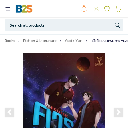
Books
Fiction & Literature
Yaoi / Yuri
หนังสือ ECLIPSE คาธ YEAR
Previous slide
Ne