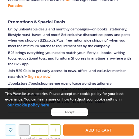
Furradec
Promotions & Special Deals
Enjoy unbeatable deals and monthly campaigns—on books, stationery,
lifestyle must-haves, and more! Get exclusive discount coupons and perks
when you shop on B2S.co.th. Plus, free nationwide shipping* when you
meet the minimum purchase requirement set by the company.
B2S brings everything you need to match your lifestyle—books, writing
tools, educational toys, and furniture. Shop easily anytime, anywhere with
the B2S App.
Join B2S Club to get early access to news, offers, and exclusive member
Sign up now!
rewards! 👉
#bookstore #bookshopnearme #pencilcase #onlinestationery
#buybooksonline #b2sstationery #onlineshopbooks #B2S
This Website uses cookies. Please accept our cookie policy for your best
#stationerynearme
experience. You can learn more on how to adjust your cookie setting in
*Terms and conditions apply as specified by the company.
our cookie policy here
Accept
is a company operating under
ADD TO CART
Amount of inventory 2 piece