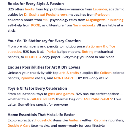
Books for Every Style & Passion
B2S offers
books
from top publishers—romance from
Lavender
, academic
guides by
Dr. Suphawat Pookcharoen
, magazines from
Penboon
,
children’s books from
MIS
, psychology titles from
Mugunghwa Publishing
,
self-help from
KOOB
, and literature from
Nanmeebooks
. All available at a
click.
Your Go-To Stationery for Every Creation
From premium pens and pencils to multipurpose
stationary & office
supplies
, B2S has it all—
Parker
ballpoint pens,
Rotring
mechanical
pencils, to
DOUBLE A
copy paper. Everything you need in one place.
Endless Possibilities for Art & DIY Lovers
Unleash your creativity with top
arts & crafts
supplies like
Colleen
colored
pencils,
Pyramid
easels, and
MONT MARTE
DIY kits—only at B2S.
Toys & Gifts for Every Celebration
From educational toys to
gifts and games
, B2S has the perfect options—
whether it’s a
KAKAO FRIENDS
thermal bag or
SIAM BOARDGAMES
’ Love
Letter. Something special for everyone.
Home Essentials That Make Life Easier
Explore practical
household
items like
Anitech
kettles,
Xiaomi
air purifiers,
Double A Care
face masks, and more—ready for your lifestyle.