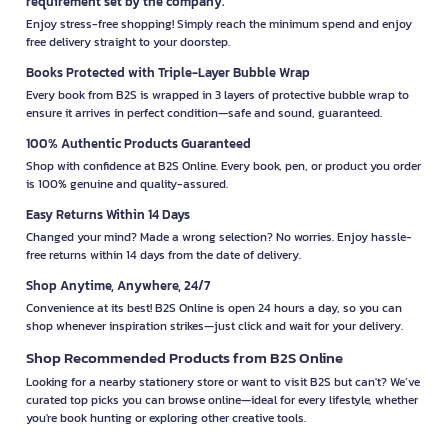
requirement set by the company.
Enjoy stress-free shopping! Simply reach the minimum spend and enjoy
free delivery straight to your doorstep.
Books Protected with Triple-Layer Bubble Wrap
Every book from B2S is wrapped in 3 layers of protective bubble wrap to
ensure it arrives in perfect condition—safe and sound, guaranteed.
100% Authentic Products Guaranteed
Shop with confidence at B2S Online. Every book, pen, or product you order
is 100% genuine and quality-assured.
Easy Returns Within 14 Days
Changed your mind? Made a wrong selection? No worries. Enjoy hassle-
free returns within 14 days from the date of delivery.
Shop Anytime, Anywhere, 24/7
Convenience at its best! B2S Online is open 24 hours a day, so you can
shop whenever inspiration strikes—just click and wait for your delivery.
Shop Recommended Products from B2S Online
Looking for a nearby stationery store or want to visit B2S but can't? We’ve
curated top picks you can browse online—ideal for every lifestyle, whether
you're book hunting or exploring other creative tools.