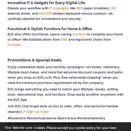
Innovative IT & Gadgets for Every Digital Life
Elevate your workflow with
IT & gadgets
like
NEO
paper shredders,
WD
external drives, and
GEEZER
wireless keyboard-mouse combos—all
carefully selected for convenience and security.
Functional & Stylish Furniture for Home & Office
B2S also offers functional, space-saving
furniture
to complete your home
or office—like foldable desks from
ONE
and ergonomic chairs from
Furradec
Promotions & Special Deals
Enjoy unbeatable deals and monthly campaigns—on books, stationery,
lifestyle must-haves, and more! Get exclusive discount coupons and perks
when you shop on B2S.co.th. Plus, free nationwide shipping* when you
meet the minimum purchase requirement set by the company.
B2S brings everything you need to match your lifestyle—books, writing
tools, educational toys, and furniture. Shop easily anytime, anywhere with
the B2S App.
Join B2S Club to get early access to news, offers, and exclusive member
Sign up now!
rewards! 👉
#bookstore #bookshopnearme #pencilcase #onlinestationery
#buybooksonline #b2sstationery #onlineshopbooks #B2S
This Website uses cookies. Please accept our cookie policy for your best
#stationerynearme