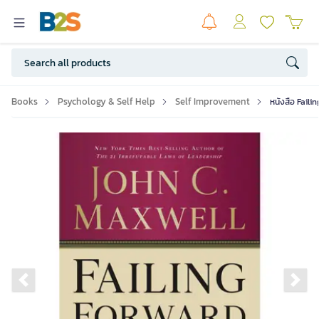
Books
Psychology & Self Help
Self Improvement
หนังสือ Faili
Previous slide
Ne