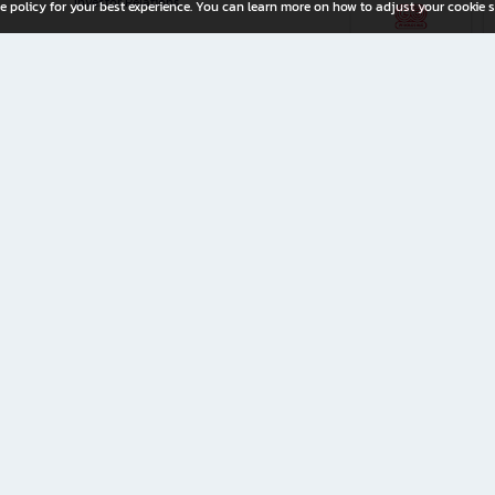
Investor Relations
e policy for your best experience. You can learn more on how to adjust your cookie s
ny Limited
iration for All Ages
riters, and creators alike.
home with a wide variety of books and high-quality stationery, along with exclusive d
 premium books and stationery 24/7—with monthly promotions and exclusive member pe
rement set by the company.
ery straight to your doorstep.