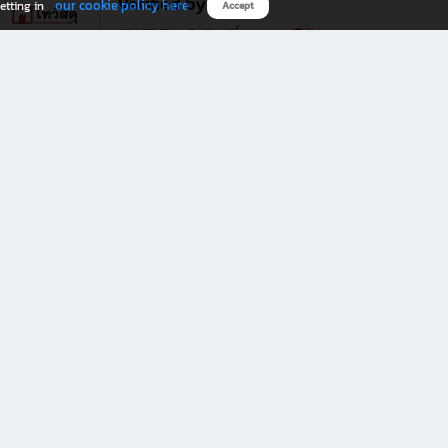
Verified by
our cookie policy here
etting in
Accept
Download B2S app
eals you don’t want to miss!
rks.