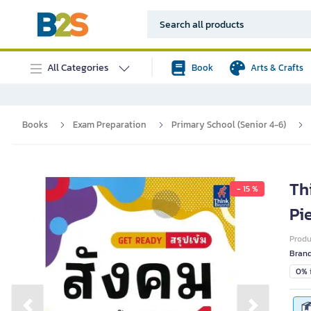
All Categories
Book
Arts & Crafts
Books
Exam Preparation
Primary School (Senior 4-6)
Th
- 15 %
Pi
Prod
Bran
0% i