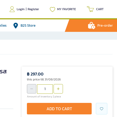
Login
|
Register
MY FAVORITE
CART
plies
B2S Store
Pre-order
พรส
฿ 297.00
this price till 31/08/2026
Amount of inventory 2 piece
ADD TO CART