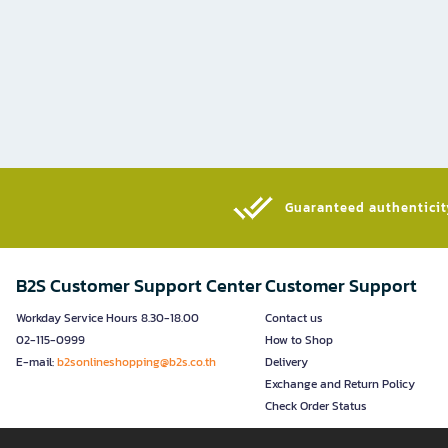
Guaranteed authenticity
B2S Customer Support Center
Customer Support
Workday Service Hours 8.30-18.00
Contact us
02-115-0999
How to Shop
E-mail:
b2sonlineshopping@b2s.co.th
Delivery
Exchange and Return Policy
Check Order Status