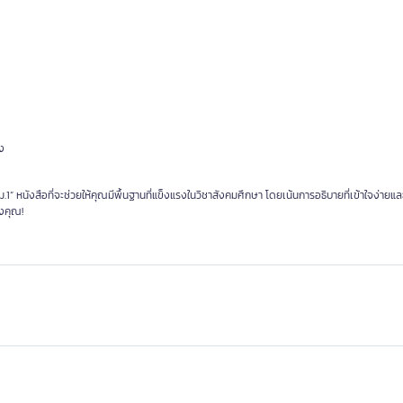
อง
1” หนังสือที่จะช่วยให้คุณมีพื้นฐานที่แข็งแรงในวิชาสังคมศึกษา โดยเน้นการอธิบายที่เข้าใจง่ายแ
องคุณ!