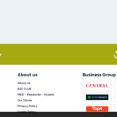
​
About us
Business Group
About Us
B2S CLUB
MEB - Readwrite - Hytexts
Our Stores
Privacy Policy
Cookie Policy