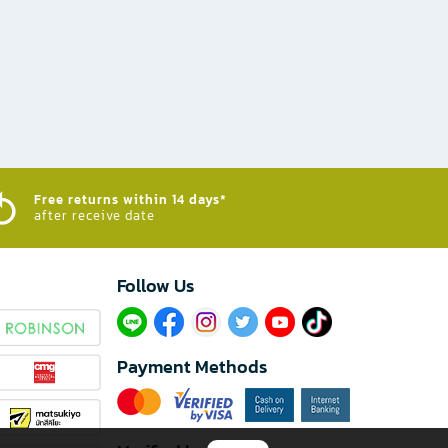
Free returns within 14 days*
after receive date
Follow Us​
Payment Methods