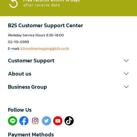
Free returns within 14 days*
after receive date
B2S Customer Support Center
Workday Service Hours 8.30-18.00
02-115-0999
E-mail:
b2sonlineshopping@b2s.co.th
Customer Support
About us
Business Group
Follow Us​
Payment Methods