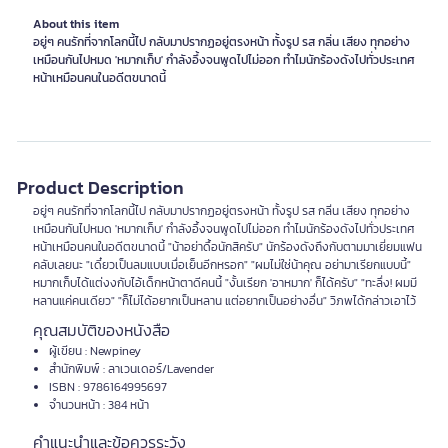
About this item
อยู่ๆ คนรักที่จากโลกนี้ไป กลับมาปรากฏอยู่ตรงหน้า ทั้งรูป รส กลิ่น เสียง ทุกอย่าง
เหมือนกันไปหมด 'หมากเก็บ' กำลังอึ้งจนพูดไปไม่ออก ทำไมนักร้องดังไปทั่วประเทศ
หน้าเหมือนคนในอดีตขนาดนี้
Product Description
อยู่ๆ คนรักที่จากโลกนี้ไป กลับมาปรากฏอยู่ตรงหน้า ทั้งรูป รส กลิ่น เสียง ทุกอย่าง
เหมือนกันไปหมด 'หมากเก็บ' กำลังอึ้งจนพูดไปไม่ออก ทำไมนักร้องดังไปทั่วประเทศ
หน้าเหมือนคนในอดีตขนาดนี้ "น้าอย่าดื้อนักสิครับ" นักร้องดังถึงกับตามมาเยี่ยมแฟน
คลับเลยนะ "เดี๋ยวเป็นลมแบบเมื่อเย็นอีกหรอก" "ผมไม่ใช่น้าคุณ อย่ามาเรียกแบบนี้"
หมากเก็บได้แต่งงกับไอ้เด็กหน้าตาดีคนนี้ "งั้นเรียก 'อาหมาก' ก็ได้ครับ" "ทะลึ่ง! ผมมี
หลานแค่คนเดียว" "ก็ไม่ได้อยากเป็นหลาน แต่อยากเป็นอย่างอื่น" วิภพได้กล่าวเอาไว้
คุณสมบัติของหนังสือ
ผู้เขียน : Newpiney
สำนักพิมพ์ : ลาเวนเดอร์/Lavender
ISBN : 9786164995697
จำนวนหน้า : 384 หน้า
คำแนะนำและข้อควรระวัง