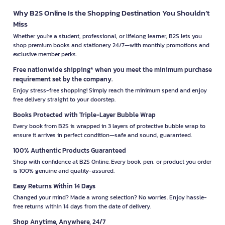
Why B2S Online Is the Shopping Destination You Shouldn’t
Miss
Whether you're a student, professional, or lifelong learner, B2S lets you
shop premium books and stationery 24/7—with monthly promotions and
exclusive member perks.
Free nationwide shipping* when you meet the minimum purchase
requirement set by the company.
Enjoy stress-free shopping! Simply reach the minimum spend and enjoy
free delivery straight to your doorstep.
Books Protected with Triple-Layer Bubble Wrap
Every book from B2S is wrapped in 3 layers of protective bubble wrap to
ensure it arrives in perfect condition—safe and sound, guaranteed.
100% Authentic Products Guaranteed
Shop with confidence at B2S Online. Every book, pen, or product you order
is 100% genuine and quality-assured.
Easy Returns Within 14 Days
Changed your mind? Made a wrong selection? No worries. Enjoy hassle-
free returns within 14 days from the date of delivery.
Shop Anytime, Anywhere, 24/7