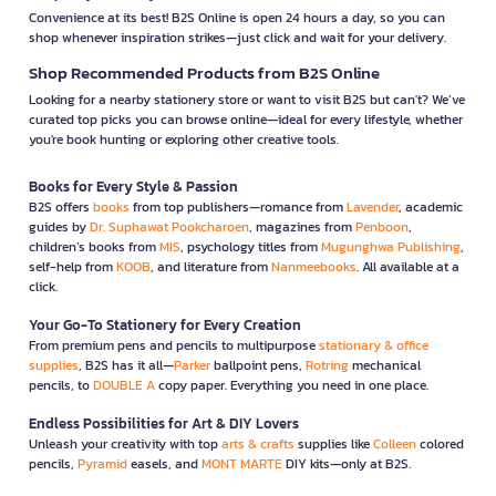
Convenience at its best! B2S Online is open 24 hours a day, so you can
shop whenever inspiration strikes—just click and wait for your delivery.
Shop Recommended Products from B2S Online
Looking for a nearby stationery store or want to visit B2S but can't? We’ve
curated top picks you can browse online—ideal for every lifestyle, whether
you're book hunting or exploring other creative tools.
Books for Every Style & Passion
B2S offers
books
from top publishers—romance from
Lavender
, academic
guides by
Dr. Suphawat Pookcharoen
, magazines from
Penboon
,
children’s books from
MIS
, psychology titles from
Mugunghwa Publishing
,
self-help from
KOOB
, and literature from
Nanmeebooks
. All available at a
click.
Your Go-To Stationery for Every Creation
From premium pens and pencils to multipurpose
stationary & office
supplies
, B2S has it all—
Parker
ballpoint pens,
Rotring
mechanical
pencils, to
DOUBLE A
copy paper. Everything you need in one place.
Endless Possibilities for Art & DIY Lovers
Unleash your creativity with top
arts & crafts
supplies like
Colleen
colored
pencils,
Pyramid
easels, and
MONT MARTE
DIY kits—only at B2S.