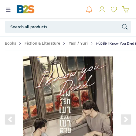
Books
Fiction & Literature
Yaoi / Yuri
หนังสือ I Know You Died ผม
Previous slide
Ne