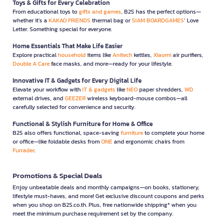
Toys & Gifts for Every Celebration
From educational toys to
gifts and games
, B2S has the perfect options—
whether it’s a
KAKAO FRIENDS
thermal bag or
SIAM BOARDGAMES
’ Love
Letter. Something special for everyone.
Home Essentials That Make Life Easier
Explore practical
household
items like
Anitech
kettles,
Xiaomi
air purifiers,
Double A Care
face masks, and more—ready for your lifestyle.
Innovative IT & Gadgets for Every Digital Life
Elevate your workflow with
IT & gadgets
like
NEO
paper shredders,
WD
external drives, and
GEEZER
wireless keyboard-mouse combos—all
carefully selected for convenience and security.
Functional & Stylish Furniture for Home & Office
B2S also offers functional, space-saving
furniture
to complete your home
or office—like foldable desks from
ONE
and ergonomic chairs from
Furradec
Promotions & Special Deals
Enjoy unbeatable deals and monthly campaigns—on books, stationery,
lifestyle must-haves, and more! Get exclusive discount coupons and perks
when you shop on B2S.co.th. Plus, free nationwide shipping* when you
meet the minimum purchase requirement set by the company.