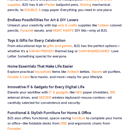
supplies
, B2S has it all—
Parker
ballpoint pens,
Rotring
mechanical
pencils, to
DOUBLE A
copy paper. Everything you need in one place.
Endless Possibilities for Art & DIY Lovers
Unleash your creativity with top
arts & crafts
supplies like
Colleen
colored
pencils,
Pyramid
easels, and
MONT MARTE
DIY kits—only at B2S.
Toys & Gifts for Every Celebration
From educational toys to
gifts and games
, B2S has the perfect options—
whether it’s a
KAKAO FRIENDS
thermal bag or
SIAM BOARDGAMES
’ Love
Letter. Something special for everyone.
Home Essentials That Make Life Easier
Explore practical
household
items like
Anitech
kettles,
Xiaomi
air purifiers,
Double A Care
face masks, and more—ready for your lifestyle.
Innovative IT & Gadgets for Every Digital Life
Elevate your workflow with
IT & gadgets
like
NEO
paper shredders,
WD
external drives, and
GEEZER
wireless keyboard-mouse combos—all
carefully selected for convenience and security.
Functional & Stylish Furniture for Home & Office
B2S also offers functional, space-saving
furniture
to complete your home
or office—like foldable desks from
ONE
and ergonomic chairs from
Furradec