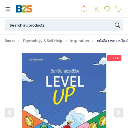
Books
Psychology & Self Help
Inspiration
หนังสือ Level Up วิชาอ
- 10 %
Previous slide
Ne