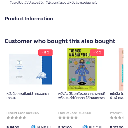
#LevelUp #อัปเลเวลชีวิต #พัฒนาตัวเอง #หนังสือแรงบันดาลใจ
Product Information
Customer who bought this also bought
- 15 %
- 10 %
หนังสือ ภาระที่อมไว้ คายออกมา
หนังสือ วิธีเอาตัวรอดจากร่างกายที่
หนังสือ ไม่ใช
เถอะนะ
พร้อมจะทำให้เราตายได้ตลอดเวลา
พิมพ์ Bloom
Product Code D098805
Product Code DA08908
Product Cod
฿ 191.00
READY TO
฿ 301.00
READY TO
฿ 275.00