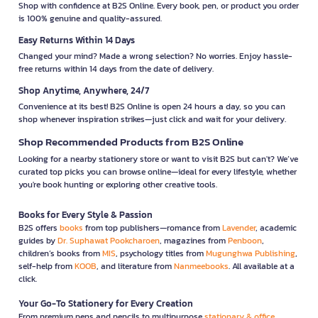
Shop with confidence at B2S Online. Every book, pen, or product you order
is 100% genuine and quality-assured.
Easy Returns Within 14 Days
Changed your mind? Made a wrong selection? No worries. Enjoy hassle-
free returns within 14 days from the date of delivery.
Shop Anytime, Anywhere, 24/7
Convenience at its best! B2S Online is open 24 hours a day, so you can
shop whenever inspiration strikes—just click and wait for your delivery.
Shop Recommended Products from B2S Online
Looking for a nearby stationery store or want to visit B2S but can't? We’ve
curated top picks you can browse online—ideal for every lifestyle, whether
you're book hunting or exploring other creative tools.
Books for Every Style & Passion
B2S offers
books
from top publishers—romance from
Lavender
, academic
guides by
Dr. Suphawat Pookcharoen
, magazines from
Penboon
,
children’s books from
MIS
, psychology titles from
Mugunghwa Publishing
,
self-help from
KOOB
, and literature from
Nanmeebooks
. All available at a
click.
Your Go-To Stationery for Every Creation
From premium pens and pencils to multipurpose
stationary & office