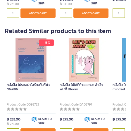
฿
SHIP
฿
SHIP
225.00
335.00
ADD TO CART
ADD TO CART
Related Similar products to this item
- 15 %
หนังสือ โปรดอย่าใจร้ายกับหัวใจ
หนังสือ ไม่ใช่ก็ก้าวออกมา สำนัก
หนังสือ ใช้
ของเธอ
พิมพ์ Bloom
mindset
Product Code D098733
Product Code DA03797
Product Cod
฿ 233.00
READY TO
฿ 275.00
READY TO
฿ 275.00
฿
SHIP
SHIP
275.00