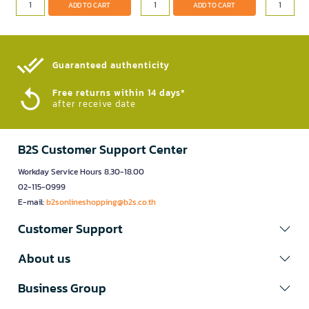
ADD TO CART
ADD TO CART
Guaranteed authenticity​
Free returns within 14 days*
after receive date
B2S Customer Support Center
Workday Service Hours 8.30-18.00
02-115-0999
E-mail:
b2sonlineshopping@b2s.co.th
Customer Support
About us
Business Group