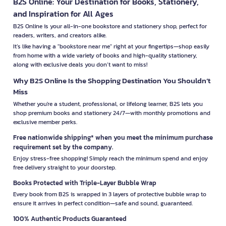
B2S Online: Your Destination for Books, Stationery,
and Inspiration for All Ages
B2S Online is your all-in-one bookstore and stationery shop, perfect for
readers, writers, and creators alike.
It’s like having a "bookstore near me" right at your fingertips—shop easily
from home with a wide variety of books and high-quality stationery,
along with exclusive deals you don’t want to miss!
Why B2S Online Is the Shopping Destination You Shouldn’t
Miss
Whether you're a student, professional, or lifelong learner, B2S lets you
shop premium books and stationery 24/7—with monthly promotions and
exclusive member perks.
Free nationwide shipping* when you meet the minimum purchase
requirement set by the company.
Enjoy stress-free shopping! Simply reach the minimum spend and enjoy
free delivery straight to your doorstep.
Books Protected with Triple-Layer Bubble Wrap
Every book from B2S is wrapped in 3 layers of protective bubble wrap to
ensure it arrives in perfect condition—safe and sound, guaranteed.
100% Authentic Products Guaranteed