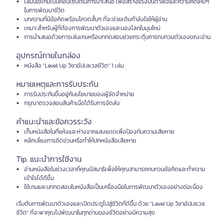
เล่มนี้ใช้เกมเป็นคอนเซ็ปต์ในการนำเสนอ เพื่อสร้างแรงบันดาลใจและความคิดใหม่ๆ
ในการพัฒนาชีวิต
บทความที่มีข้อคิดพร้อมโควตสั้นๆ ที่จะช่วยเติมกำลังใจให้ผู้อ่าน
เหมาะสำหรับผู้ที่ต้องการพัฒนาตัวเองและมองโลกในมุมใหม่
การนำเสนอด้วยการเล่นเกมหรือบททดสอบช่วยกระตุ้นการทบทวนตัวเองขณะอ่าน
อุปกรณ์ภายในกล่อง
หนังสือ "Level Up วิชาอัปเลเวลชีวิต" 1 เล่ม
หมายเหตุและการรับประกัน
การรับประกันขึ้นอยู่กับนโยบายของผู้จัดจำหน่าย
กรุณาตรวจสอบสินค้าเมื่อได้รับการจัดส่ง
คำแนะนำและข้อควรระวัง
เก็บหนังสือในที่แห้งและห่างจากแสงแดดเพื่อป้องกันความเสียหาย
หลีกเลี่ยงการขีดข่วนหรือทำให้ปกหนังสือเสียหาย
Tip. แนะนำการใช้งาน
อ่านหนังสือในช่วงเวลาที่คุณมีสมาธิเพื่อให้คุณสามารถทบทวนข้อคิดและทำความ
เข้าใจได้ดีขึ้น
ใช้เกมและบททดสอบในหนังสือเป็นเครื่องมือในการพัฒนาตัวเองอย่างต่อเนื่อง
เริ่มต้นการพัฒนาตัวเองและเปิดประตูไปสู่ชีวิตที่ดีขึ้น ด้วย "Level Up วิชาอัปเลเวล
ชีวิต" ที่จะพาคุณไปพัฒนาในทุกด่านของชีวิตอย่างมีความสุข