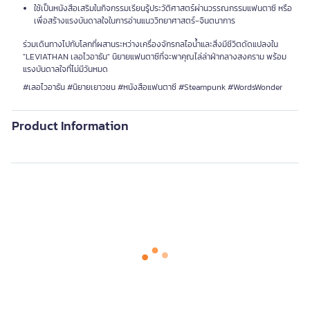
ใช้เป็นหนังสือเสริมในกิจกรรมเรียนรู้ประวัติศาสตร์ผ่านวรรณกรรมแฟนตาซี หรือ
เพื่อสร้างแรงบันดาลใจในการอ่านแนววิทยาศาสตร์-จินตนาการ
ร่วมเดินทางไปกับโลกที่ผสานระหว่างเครื่องจักรกลไอน้ำและสิ่งมีชีวิตดัดแปลงใน
"LEVIATHAN เลอไวอาธัน" นิยายแฟนตาซีที่จะพาคุณไล่ล่าฝ่ากลางสงคราม พร้อม
แรงบันดาลใจที่ไม่มีวันหมด
#เลอไวอาธัน #นิยายเยาวชน #หนังสือแฟนตาซี #Steampunk #WordsWonder
Product Information