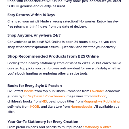
Shop with confidence at B2S Online. Every book, pen, or product you order
is 100% genuine and quality-assured.
Easy Returns Within 14 Days
Changed your mind? Made a wrong selection? No worries. Enjoy hassle-
free returns within 14 days from the date of delivery.
Shop Anytime, Anywhere, 24/7
Convenience at its best! B2S Online is open 24 hours a day, so you can
shop whenever inspiration strikes—just click and wait for your delivery.
Shop Recommended Products from B2S Online
Looking for a nearby stationery store or want to visit B2S but can't? We’ve
curated top picks you can browse online—ideal for every lifestyle, whether
you're book hunting or exploring other creative tools.
Books for Every Style & Passion
B2S offers
books
from top publishers—romance from
Lavender
, academic
guides by
Dr. Suphawat Pookcharoen
, magazines from
Penboon
,
children’s books from
MIS
, psychology titles from
Mugunghwa Publishing
,
self-help from
KOOB
, and literature from
Nanmeebooks
. All available at a
click.
Your Go-To Stationery for Every Creation
From premium pens and pencils to multipurpose
stationary & office