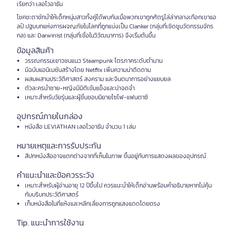
เรียกว่า เลอไวอาธัน
โชคชะตาชักนำให้เด็กหนุ่มสาวทั้งคู่ได้พบกันเมื่อพวกเขาถูกศัตรูไล่ล่ากลางเทือกเขาแอ
ลป์ ปฐมบทแห่งการผจญภัยในโลกที่ถูกแบ่งเป็น Clanker (กลุ่มที่เชิดชูนวัตกรรมจักร
กล) และ Darwinist (กลุ่มที่เชื่อในวิวัฒนาการ) จึงเริ่มต้นขึ้น
ข้อมูลสินค้า
วรรณกรรมเยาวชนแนว Steampunk ไตรภาคระดับตำนาน
มีฉบับแอนิเมชันสร้างโดย Netflix เพิ่มความน่าติดตาม
ผสมผสานประวัติศาสตร์ สงคราม และจินตนาการอย่างแยบยล
ตัวละครนำชาย-หญิงมีมิติเข้มแข็งและน่าจดจำ
เหมาะสำหรับวัยรุ่นและผู้ชื่นชอบนิยายไซไฟ-แฟนตาซี
อุปกรณ์ภายในกล่อง
หนังสือ LEVIATHAN เลอไวอาธัน จำนวน 1 เล่ม
หมายเหตุและการรับประกัน
สีปกหนังสืออาจแตกต่างจากที่เห็นในภาพ ขึ้นอยู่กับการแสดงผลของอุปกรณ์
คำแนะนำและข้อควรระวัง
เหมาะสำหรับผู้อ่านอายุ 12 ปีขึ้นไป ควรแนะนำให้เด็กอ่านพร้อมคำอธิบายหากไม่คุ้น
กับบริบทประวัติศาสตร์
เก็บหนังสือในที่แห้งและหลีกเลี่ยงการถูกแสงแดดโดยตรง
Tip. แนะนำการใช้งาน