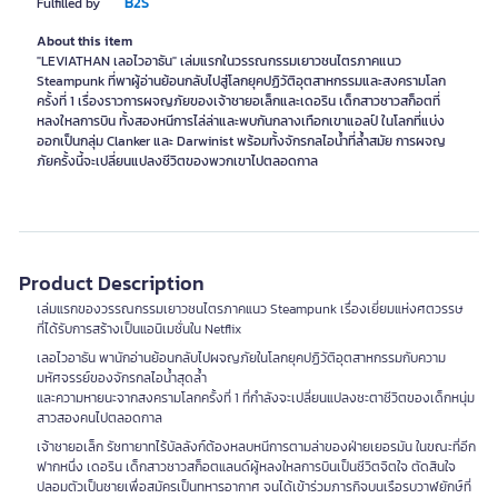
B2S
Fulfilled by
About this item
"LEVIATHAN เลอไวอาธัน" เล่มแรกในวรรณกรรมเยาวชนไตรภาคแนว
Steampunk ที่พาผู้อ่านย้อนกลับไปสู่โลกยุคปฏิวัติอุตสาหกรรมและสงครามโลก
ครั้งที่ 1 เรื่องราวการผจญภัยของเจ้าชายอเล็กและเดอริน เด็กสาวชาวสก็อตที่
หลงใหลการบิน ทั้งสองหนีการไล่ล่าและพบกันกลางเทือกเขาแอลป์ ในโลกที่แบ่ง
ออกเป็นกลุ่ม Clanker และ Darwinist พร้อมทั้งจักรกลไอน้ำที่ล้ำสมัย การผจญ
ภัยครั้งนี้จะเปลี่ยนแปลงชีวิตของพวกเขาไปตลอดกาล
Product Description
เล่มแรกของวรรณกรรมเยาวชนไตรภาคแนว Steampunk เรื่องเยี่ยมแห่งศตวรรษ
ที่ได้รับการสร้างเป็นแอนิเมชั่นใน Netflix
เลอไวอาธัน พานักอ่านย้อนกลับไปผจญภัยในโลกยุคปฏิวัติอุตสาหกรรมกับความ
มหัศจรรย์ของจักรกลไอน้ำสุดล้ำ
และความหายนะจากสงครามโลกครั้งที่ 1 ที่กำลังจะเปลี่ยนแปลงชะตาชีวิตของเด็กหนุ่ม
สาวสองคนไปตลอดกาล
เจ้าชายอเล็ก รัชทายาทไร้บัลลังก์ต้องหลบหนีการตามล่าของฝ่ายเยอรมัน ในขณะที่อีก
ฟากหนึ่ง เดอริน เด็กสาวชาวสก็อตแลนด์ผู้หลงใหลการบินเป็นชีวิตจิตใจ ตัดสินใจ
ปลอมตัวเป็นชายเพื่อสมัครเป็นทหารอากาศ จนได้เข้าร่วมภารกิจบนเรือรบวาฬยักษ์ที่