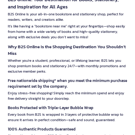
and Inspiration for All Ages
B2S Online is your all-in-one bookstore and stationery shop, perfect for
readers, writers, and creators alike.
It’s like having a "bookstore near me" right at your fingertips—shop easily
from home with a wide variety of books and high-quality stationery,
along with exclusive deals you don’t want to miss!
Why B2S Online Is the Shopping Destination You Shouldn’t
Miss
Whether you're a student, professional, or lifelong learner, B2S lets you
shop premium books and stationery 24/7—with monthly promotions and
exclusive member perks.
Free nationwide shipping* when you meet the minimum purchase
requirement set by the company.
Enjoy stress-free shopping! Simply reach the minimum spend and enjoy
free delivery straight to your doorstep.
Books Protected with Triple-Layer Bubble Wrap
Every book from B2S is wrapped in 3 layers of protective bubble wrap to
ensure it arrives in perfect condition—safe and sound, guaranteed.
100% Authentic Products Guaranteed