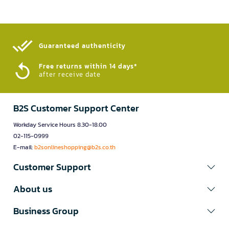
Guaranteed authenticity​
Free returns within 14 days*
after receive date
B2S Customer Support Center
Workday Service Hours 8.30-18.00
02-115-0999
E-mail:
b2sonlineshopping@b2s.co.th
Customer Support
About us
Business Group