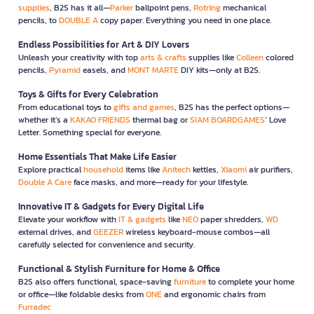
supplies
, B2S has it all—
Parker
ballpoint pens,
Rotring
mechanical
pencils, to
DOUBLE A
copy paper. Everything you need in one place.
Endless Possibilities for Art & DIY Lovers
Unleash your creativity with top
arts & crafts
supplies like
Colleen
colored
pencils,
Pyramid
easels, and
MONT MARTE
DIY kits—only at B2S.
Toys & Gifts for Every Celebration
From educational toys to
gifts and games
, B2S has the perfect options—
whether it’s a
KAKAO FRIENDS
thermal bag or
SIAM BOARDGAMES
’ Love
Letter. Something special for everyone.
Home Essentials That Make Life Easier
Explore practical
household
items like
Anitech
kettles,
Xiaomi
air purifiers,
Double A Care
face masks, and more—ready for your lifestyle.
Innovative IT & Gadgets for Every Digital Life
Elevate your workflow with
IT & gadgets
like
NEO
paper shredders,
WD
external drives, and
GEEZER
wireless keyboard-mouse combos—all
carefully selected for convenience and security.
Functional & Stylish Furniture for Home & Office
B2S also offers functional, space-saving
furniture
to complete your home
or office—like foldable desks from
ONE
and ergonomic chairs from
Furradec