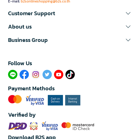
E-mail:
b2sonlineshopping@b2s.co.th
Customer Support
About us
Business Group
Follow Us​
Payment Methods
Verified by
Download B2S app