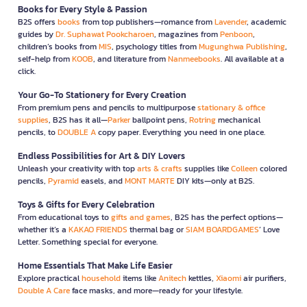
Books for Every Style & Passion
B2S offers
books
from top publishers—romance from
Lavender
, academic
guides by
Dr. Suphawat Pookcharoen
, magazines from
Penboon
,
children’s books from
MIS
, psychology titles from
Mugunghwa Publishing
,
self-help from
KOOB
, and literature from
Nanmeebooks
. All available at a
click.
Your Go-To Stationery for Every Creation
From premium pens and pencils to multipurpose
stationary & office
supplies
, B2S has it all—
Parker
ballpoint pens,
Rotring
mechanical
pencils, to
DOUBLE A
copy paper. Everything you need in one place.
Endless Possibilities for Art & DIY Lovers
Unleash your creativity with top
arts & crafts
supplies like
Colleen
colored
pencils,
Pyramid
easels, and
MONT MARTE
DIY kits—only at B2S.
Toys & Gifts for Every Celebration
From educational toys to
gifts and games
, B2S has the perfect options—
whether it’s a
KAKAO FRIENDS
thermal bag or
SIAM BOARDGAMES
’ Love
Letter. Something special for everyone.
Home Essentials That Make Life Easier
Explore practical
household
items like
Anitech
kettles,
Xiaomi
air purifiers,
Double A Care
face masks, and more—ready for your lifestyle.