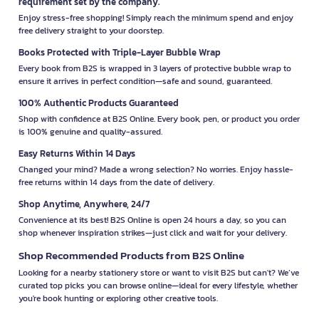
requirement set by the company.
Enjoy stress-free shopping! Simply reach the minimum spend and enjoy
free delivery straight to your doorstep.
Books Protected with Triple-Layer Bubble Wrap
Every book from B2S is wrapped in 3 layers of protective bubble wrap to
ensure it arrives in perfect condition—safe and sound, guaranteed.
100% Authentic Products Guaranteed
Shop with confidence at B2S Online. Every book, pen, or product you order
is 100% genuine and quality-assured.
Easy Returns Within 14 Days
Changed your mind? Made a wrong selection? No worries. Enjoy hassle-
free returns within 14 days from the date of delivery.
Shop Anytime, Anywhere, 24/7
Convenience at its best! B2S Online is open 24 hours a day, so you can
shop whenever inspiration strikes—just click and wait for your delivery.
Shop Recommended Products from B2S Online
Looking for a nearby stationery store or want to visit B2S but can't? We’ve
curated top picks you can browse online—ideal for every lifestyle, whether
you're book hunting or exploring other creative tools.