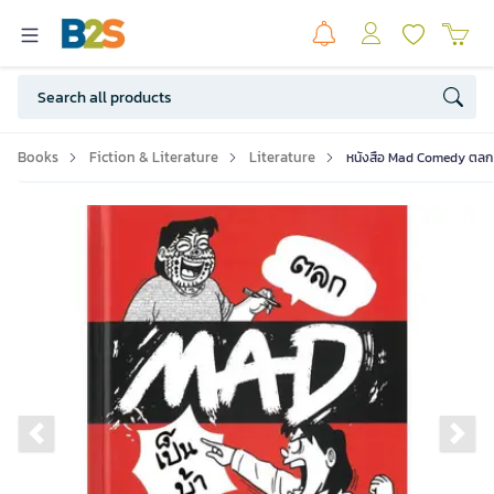
Books
Fiction & Literature
Literature
หนังสือ Mad Comedy ตลกเป็
Previous slide
Ne