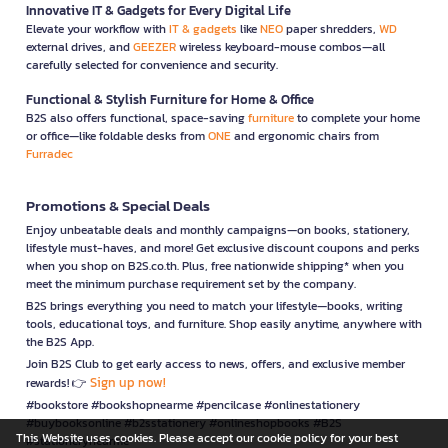
Innovative IT & Gadgets for Every Digital Life
Elevate your workflow with
IT & gadgets
like
NEO
paper shredders,
WD
external drives, and
GEEZER
wireless keyboard-mouse combos—all
carefully selected for convenience and security.
Functional & Stylish Furniture for Home & Office
B2S also offers functional, space-saving
furniture
to complete your home
or office—like foldable desks from
ONE
and ergonomic chairs from
Furradec
Promotions & Special Deals
Enjoy unbeatable deals and monthly campaigns—on books, stationery,
lifestyle must-haves, and more! Get exclusive discount coupons and perks
when you shop on B2S.co.th. Plus, free nationwide shipping* when you
meet the minimum purchase requirement set by the company.
B2S brings everything you need to match your lifestyle—books, writing
tools, educational toys, and furniture. Shop easily anytime, anywhere with
the B2S App.
Join B2S Club to get early access to news, offers, and exclusive member
Sign up now!
rewards! 👉
#bookstore #bookshopnearme #pencilcase #onlinestationery
#buybooksonline #b2sstationery #onlineshopbooks #B2S
This Website uses cookies. Please accept our cookie policy for your best
#stationerynearme