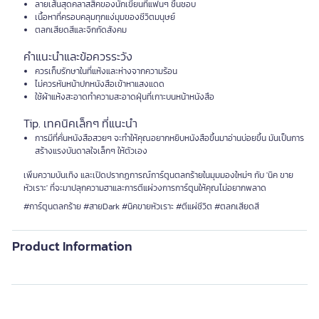
ลายเส้นสุดคลาสสิคของนักเขียนที่แฟนๆ ชื่นชอบ
เนื้อหาที่ครอบคลุมทุกแง่มุมของชีวิตมนุษย์
ตลกเสียดสีและจิกกัดสังคม
คำแนะนำและข้อควรระวัง
ควรเก็บรักษาในที่แห้งและห่างจากความร้อน
ไม่ควรหันหน้าปกหนังสือเข้าหาแสงแดด
ใช้ผ้าแห้งสะอาดทำความสะอาดฝุ่นที่เกาะบนหน้าหนังสือ
Tip. เทคนิคเล็กๆ ที่แนะนำ
การมีที่คั่นหนังสือสวยๆ จะทำให้คุณอยากหยิบหนังสือขึ้นมาอ่านบ่อยขึ้น มันเป็นการ
สร้างแรงบันดาลใจเล็กๆ ให้ตัวเอง
เพิ่มความบันเทิง และเปิดปรากฏการณ์การ์ตูนตลกร้ายในมุมมองใหม่ๆ กับ 'นิค ขาย
หัวเราะ' ที่จะมาปลุกความฮาและการตีแผ่วงการการ์ตูนให้คุณไม่อยากพลาด
#การ์ตูนตลกร้าย #สายDark #นิคขายหัวเราะ #ตีแผ่ชีวิต #ตลกเสียดสี
Product Information