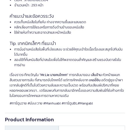
ISBN : 9786161865504
จำนวนหน้า : 293 หน้า
คำแนะนำและข้อควรระวัง
ควรเก็บหนังสือในที่แห้ง ห่างจากความชื้นและแสงแดด
หลีกเลี่ยงการใช้แรงหรือการดึงด้านข้างของหนังสือ
ใช้ผ้าแห้งทำความสะอาดปกและหน้าหนังสือ
Tip. เทคนิคเล็กๆ ที่แนะนำ
การนั่งอ่านหนังสือในพื้นที่เงียบสงบ จะช่วยให้คุณเข้าใจเนื้อเรื่องและสนุกไปกับมัน
ได้มากขึ้น
ลองใช้ที่คั่นหนังสือที่น่าสนใจเพื่อไม่ให้พลาดตอนสำคัญและสร้างแรงบันดาลใจใน
การอ่าน
เรื่องราวระทึกขวัญใน
"Mr.Lie นายคนโกหก"
การกลับมาของ
เสิ่นจ้าน
หัวหน้าแผนก
สืบสวนราชการลับ ที่สามารถจับโกหกได้ แต่การหักหลังจาก
เหออี่ซิน
อดีตคู่หูจะนำพา
เขากลับสู่คดีที่เต็มไปด้วยความลับและความเจ็บปวด พร้อมกับเสียงผีปริศนาที่คอย
หลอกหลอนพวกเขา... เตรียมพบกับการกลับมาอีกครั้งของความสัมพันธ์ที่ยังค้างคาใจ
ในโลกของการโกหกและการตามหาความจริง
#การ์ตูนวาย #มังงะวาย #Manhuabl #การ์ตูนBL#Mangabl
Product Information