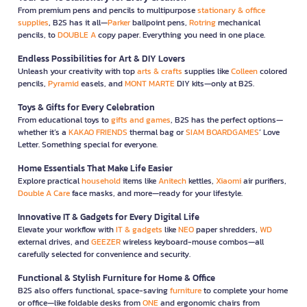
From premium pens and pencils to multipurpose
stationary & office
supplies
, B2S has it all—
Parker
ballpoint pens,
Rotring
mechanical
pencils, to
DOUBLE A
copy paper. Everything you need in one place.
Endless Possibilities for Art & DIY Lovers
Unleash your creativity with top
arts & crafts
supplies like
Colleen
colored
pencils,
Pyramid
easels, and
MONT MARTE
DIY kits—only at B2S.
Toys & Gifts for Every Celebration
From educational toys to
gifts and games
, B2S has the perfect options—
whether it’s a
KAKAO FRIENDS
thermal bag or
SIAM BOARDGAMES
’ Love
Letter. Something special for everyone.
Home Essentials That Make Life Easier
Explore practical
household
items like
Anitech
kettles,
Xiaomi
air purifiers,
Double A Care
face masks, and more—ready for your lifestyle.
Innovative IT & Gadgets for Every Digital Life
Elevate your workflow with
IT & gadgets
like
NEO
paper shredders,
WD
external drives, and
GEEZER
wireless keyboard-mouse combos—all
carefully selected for convenience and security.
Functional & Stylish Furniture for Home & Office
B2S also offers functional, space-saving
furniture
to complete your home
or office—like foldable desks from
ONE
and ergonomic chairs from