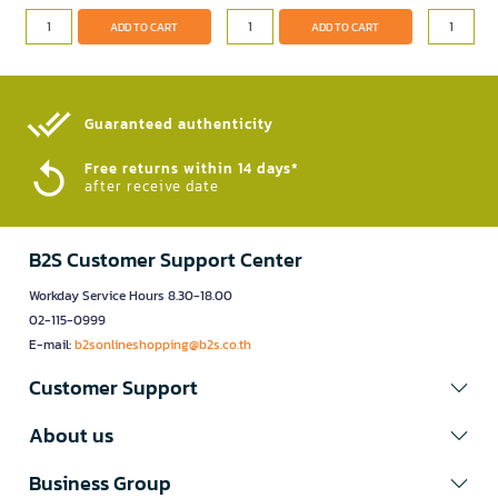
ADD TO CART
ADD TO CART
Guaranteed authenticity​
Free returns within 14 days*
after receive date
B2S Customer Support Center
Workday Service Hours 8.30-18.00
02-115-0999
E-mail:
b2sonlineshopping@b2s.co.th
Customer Support
About us
Business Group