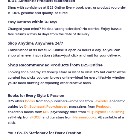
100% Authentic Products Guaranteed
Shop with confidence at B2S Online. Every book, pen, or product you order
is 100% genuine and quality-assured.
Easy Returns Within 14 Days
Changed your mind? Made a wrong selection? No worries. Enjoy hassle-
free returns within 14 days from the date of delivery.
Shop Anytime, Anywhere, 24/7
Convenience at its best! B2S Online is open 24 hours a day, so you can
shop whenever inspiration strikes—just click and wait for your delivery.
Shop Recommended Products from B2S Online
Looking for a nearby stationery store or want to visit B2S but can't? We’ve
curated top picks you can browse online—ideal for every lifestyle, whether
you're book hunting or exploring other creative tools.
Books for Every Style & Passion
B2S offers
books
from top publishers—romance from
Lavender
, academic
guides by
Dr. Suphawat Pookcharoen
, magazines from
Penboon
,
children’s books from
MIS
, psychology titles from
Mugunghwa Publishing
,
self-help from
KOOB
, and literature from
Nanmeebooks
. All available at a
click.
Your Go-To Stationery for Every Creation