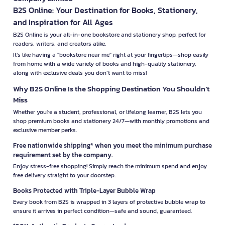
B2S Online: Your Destination for Books, Stationery,
and Inspiration for All Ages
B2S Online is your all-in-one bookstore and stationery shop, perfect for
readers, writers, and creators alike.
It’s like having a "bookstore near me" right at your fingertips—shop easily
from home with a wide variety of books and high-quality stationery,
along with exclusive deals you don’t want to miss!
Why B2S Online Is the Shopping Destination You Shouldn’t
Miss
Whether you're a student, professional, or lifelong learner, B2S lets you
shop premium books and stationery 24/7—with monthly promotions and
exclusive member perks.
Free nationwide shipping* when you meet the minimum purchase
requirement set by the company.
Enjoy stress-free shopping! Simply reach the minimum spend and enjoy
free delivery straight to your doorstep.
Books Protected with Triple-Layer Bubble Wrap
Every book from B2S is wrapped in 3 layers of protective bubble wrap to
ensure it arrives in perfect condition—safe and sound, guaranteed.