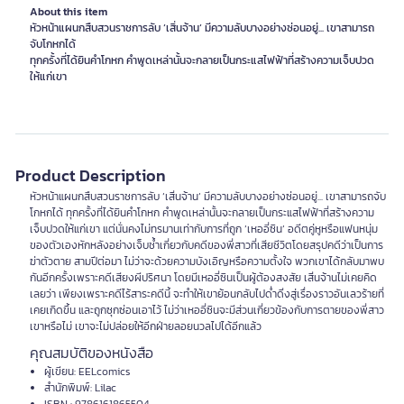
About this item
หัวหน้าแผนกสืบสวนราชการลับ ‘เสิ่นจ้าน‘ มีความลับบางอย่างซ่อนอยู่... เขาสามารถ
จับโกหกได้
ทุกครั้งที่ได้ยินคำโกหก คำพูดเหล่านั้นจะกลายเป็นกระแสไฟฟ้าที่สร้างความเจ็บปวด
ให้แก่เขา
Product Description
หัวหน้าแผนกสืบสวนราชการลับ ‘เสิ่นจ้าน‘ มีความลับบางอย่างซ่อนอยู่... เขาสามารถจับ
โกหกได้ ทุกครั้งที่ได้ยินคำโกหก คำพูดเหล่านั้นจะกลายเป็นกระแสไฟฟ้าที่สร้างความ
เจ็บปวดให้แก่เขา แต่นั่นคงไม่ทรมานเท่ากับการที่ถูก ‘เหออี่ซิน‘ อดีตคู่หูหรือแฟนหนุ่ม
ของตัวเองหักหลังอย่างเจ็บช้ำเกี่ยวกับคดีของพี่สาวที่เสียชีวิตโดยสรุปคดีว่าเป็นการ
ฆ่าตัวตาย สามปีต่อมา ไม่ว่าจะด้วยความบังเอิญหรือความตั้งใจ พวกเขาได้กลับมาพบ
กันอีกครั้งเพราะคดีเสียงผีปริศนา โดยมีเหออี่ซินเป็นผู้ต้องสงสัย เสิ่นจ้านไม่เคยคิด
เลยว่า เพียงเพราะคดีไร้สาระคดีนี้ จะทำให้เขาย้อนกลับไปด่ำดิ่งสู่เรื่องราวอันเลวร้ายที่
เคยเกิดขึ้น และถูกซุกซ่อนเอาไว้ ไม่ว่าเหออี่ซินจะมีส่วนเกี่ยวข้องกับการตายของพี่สาว
เขาหรือไม่ เขาจะไม่ปล่อยให้อีกฝ่ายลอยนวลไปได้อีกแล้ว
คุณสมบัติของหนังสือ
ผู้เขียน: EELcomics
สำนักพิมพ์: Lilac