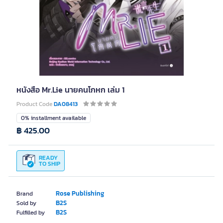
หนังสือ Mr.Lie นายคนโกหก เล่ม 1
Product Code
DA08413
0% installment available
฿ 425.00
READY
TO SHIP
Rose Publishing
Brand
B2S
Sold by
B2S
Fulfilled by